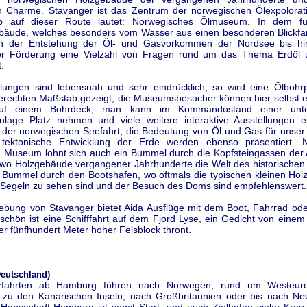
en Charme. Stavanger ist das Zentrum der norwegischen Ölexpolorat
pp auf dieser Route lautet: Norwegisches Ölmuseum. In dem fut
ude, welches besonders vom Wasser aus einen besonderen Blickfang
n der Entstehung der Öl- und Gasvorkommen der Nordsee bis hi
her Förderung eine Vielzahl von Fragen rund um das Thema Erdöl
.
llungen sind lebensnah und sehr eindrücklich, so wird eine Ölbohrp
echten Maßstab gezeigt, die Museumsbesucher können hier selbst 
uf einem Bohrdeck, man kann im Kommandostand einer unte
nlage Platz nehmen und viele weitere interaktive Ausstellungen e
 der norwegischen Seefahrt, die Bedeutung von Öl und Gas für unser 
 tektonische Entwicklung der Erde werden ebenso präsentiert.
n Museum lohnt sich auch ein Bummel durch die Kopfsteingassen der A
 wo Holzgebäude vergangener Jahrhunderte die Welt des historische
n Bummel durch den Bootshafen, wo oftmals die typischen kleinen Hol
n Segeln zu sehen sind und der Besuch des Doms sind empfehlenswert.
ebung von Stavanger bietet Aida Ausflüge mit dem Boot, Fahrrad od
chön ist eine Schifffahrt auf dem Fjord Lyse, ein Gedicht von einem
r fünfhundert Meter hoher Felsblock thront.
eutschland)
zfahrten ab Hamburg führen nach Norwegen, rund um Westeur
, zu den Kanarischen Inseln, nach Großbritannien oder bis nach Ne