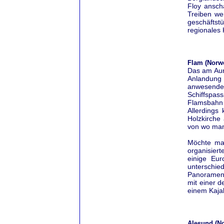
Floy ansch
Treiben we
geschäftst
regionales 
Flam (Norw
Das am Aurl
Anlandung 
anwesende
Schiffspas
Flamsbahn
Allerdings
Holzkirche
von wo man 
Möchte ma
organisier
einige Eu
unterschi
Panoramen 
mit einer d
einem Kaja
Alesund (N