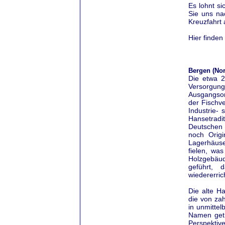
Es lohnt si
Sie uns na
Kreuzfahrt
Hier finden
Bergen (No
Die etwa 2
Versorgun
Ausgangsort
der Fischve
Industrie- 
Hansetradi
Deutschen 
noch Origi
Lagerhäus
fielen, wa
Holzgebäud
geführt, 
wiedererric
Die alte H
die von zah
in unmitte
Namen getr
Perspektiv