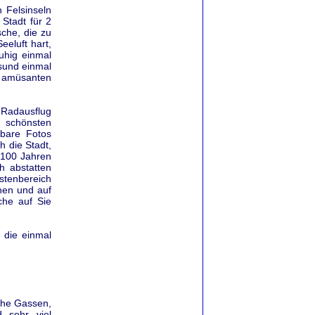
 Felsinseln
Stadt für 2
sche, die zu
eeluft hart,
uhig einmal
sund einmal
 amüsanten
m Radausflug
e schönsten
bare Fotos
 die Stadt,
 100 Jahren
h abstatten
üstenbereich
chen und auf
che auf Sie
 die einmal
sche Gassen,
 sehr viel