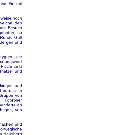
 wo Sie mit
ilweise noch
 welche den
inen Besuch
geboten, so
 Runde Golf
 Bergen und
Bryggen, die
sehenswert
 Fischmarkt
Plätze und
ikinger- und
 bereits im
 Gruppe von
rigoroser
hunderte ab
htigen, von
 machen und
orwegische
om Hausberg