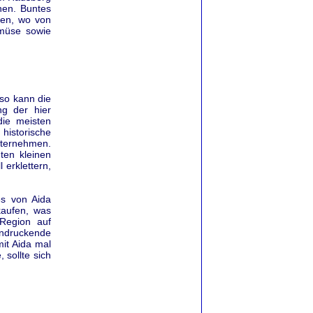
nen. Buntes
ben, wo von
emüse sowie
 so kann die
ng der hier
ie meisten
historische
ternehmen.
ten kleinen
erklettern,
s von Aida
kaufen, was
Region auf
ndruckende
it Aida mal
 sollte sich