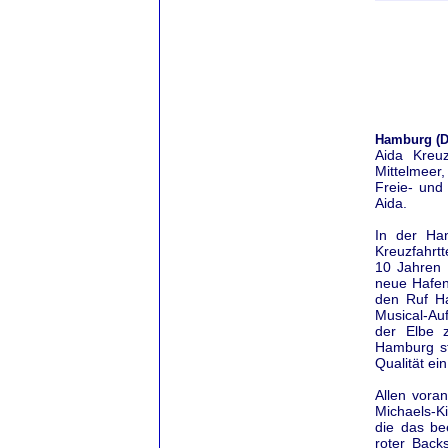
Hamburg (D
Aida Kreu
Mittelmeer
Freie- und
Aida.
In der Ha
Kreuzfahrtt
10 Jahren B
neue Hafen
den Ruf Ha
Musical-Au
der Elbe 
Hamburg sta
Qualität ei
Allen vora
Michaels-Ki
die das be
roter Back