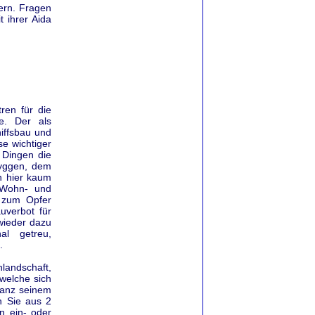
gern. Fragen
 ihrer Aida
ren für die
e. Der als
hiffsbau und
se wichtiger
n Dingen die
ryggen, dem
n hier kaum
n Wohn- und
 zum Opfer
uverbot für
wieder dazu
al getreu,
.
landschaft,
 welche sich
ganz seinem
n Sie aus 2
n ein- oder