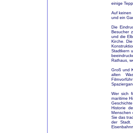
einige Tepp
Auf keinen 
und ein Ga
Die Eindru
Besucher 
und die El
Kirche. Die
Konstrukt
Stadtkern 
beeindruck
Rathaus, we
Groß und K
alten Was
Filmvorfüh
Spaziergan
Wer sich f
maritime Hi
Geschichte
Historie d
Menschen d
Sie das tra
der Stadt.
Eisenbahn