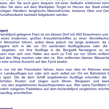
auen, den Sie auch ganz bequem mit einer Seilbahn erklimmen kön
rden Sie dann auf dem Marktplatz Torget im Herzen der Stadt erle
üchtigen Händlern fangfrische Meeresfrüchte, leckeres Obst und G
Kunsthandwerk lautstark feilgeboten werden.
egen)
andsfjord gelegene Flam ist ein kleines Dorf mit 450 Einwohnern und
eines modernen, großen Kreuzfahrtschiffes zu einer Vervielfachu
n Menschen führen, wobei diese jedoch nie lange andauert, da d
sagiere sich in die vor Ort wartenden Ausflugsbusse oder die 
 begeben, um ihre Ausflüge in die Bergwelt Norwegens zu un
 kann man sich vom Hafen aus auch zu Fuß zur nur 10min entfern
 auf den Weg machen oder den ca. 3km entfernten kleinen Wasserfall 
eine schöne Aussicht auf den Fjord besitzt.
n nur mit der Flamsbahn fahren, kann man dies im Rahmen eine
ten Landausfluges tun oder sich auch selbst vor Ort ein Bahnticket 
ro spart. Die ab dem Schiff angebotenen Ausflüge erkunden die 
edlichsten Routen und zeigen auch Almen, Bergseen und beei
von den angefahrenen Aussichtspunkten aus. Wer seine Fjordfahrt m
eutlich ruhigeren Paddeltour auf dem Aurlandsfjord vergleichen möchte,
kausflug anschließen.
orwegen)