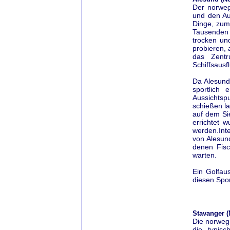
Der norweg
und den Au
Dinge, zum 
Tausenden a
trocken un
probieren,
das Zentr
Schiffsaus
Da Alesund 
sportlich 
Aussichts
schießen l
auf dem Si
errichtet 
werden.
Int
von Alesund
denen Fisc
warten.
Ein Golfau
diesen Spor
Stavanger 
Die norwegi
die typis