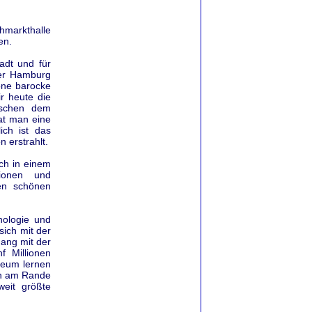
chmarkthalle
en.
adt und für
er Hamburg
öne barocke
ir heute die
ischen dem
at man eine
ich ist das
 erstrahlt.
ch in einem
tionen und
nen schönen
nologie und
sich mit der
ang mit der
f Millionen
seum lernen
ich am Rande
weit größte