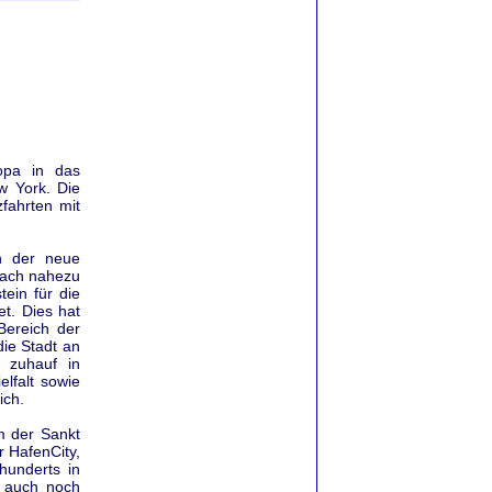
opa in das
w York. Die
fahrten mit
h der neue
 nach nahezu
tein für die
t. Dies hat
Bereich der
ie Stadt an
 zuhauf in
elfalt sowie
ich.
m der Sankt
r HafenCity,
hunderts in
d auch noch