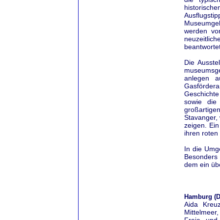
historisch
Ausflugsti
Museumgebä
werden vo
neuzeitlic
beantwortet
Die Ausste
museumsger
anlegen a
Gasfördera
Geschichte
sowie die
großartige
Stavanger,
zeigen. Ei
ihren rote
In die Umg
Besonders s
dem ein übe
Hamburg (D
Aida Kreu
Mittelmeer