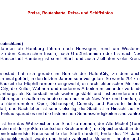
Preise, Routenkarte, Reise- und Schiffsinfos
eutschland)
zfahrten ab Hamburg führen nach Norwegen, rund um Westeur
, zu den Kanarischen Inseln, nach Großbritannien oder bis nach Ne
 Hansestadt Hamburg ist somit Start- und auch Zielhafen vieler Kreuz
nsestadt hat sich gerade im Bereich der HafenCity, zu dem auc
erminal gehört, in den letzten Jahren sehr viel getan. So wurde 2017
auzeit die Elbphilharmonie eingeweiht, ein architektonischer Meilens
City, die Kultur, Wohnen und modernes Arbeiten miteinander verbinde
mburgs als Kulturstadt noch weiter gestärkt und insbesondere im 
fführungen schaffen es heute schon nur noch New York und London, d
zu übertrumpfen. Oper, Schauspiel, Comedy und Konzerte finden
tt, das Nachtleben ist sehr vielseitig, die Stadt ist in Hinsicht auf Vi
n Einkaufsparadies und die historischen Sehenswürdigkeiten sind zahlre
n ist hier das Wahrzeichen der Stadt zu nennen, der Alte Michel (Tur
rche mit der größten deutschen Kirchturmuhr), die Speicherstadt in de
eindruckendste Bauensemble der Stadt darstellt, Ende des 19. Jahr
steinoptik erstellt wurde und heute zahlreiche Museen, Theater un