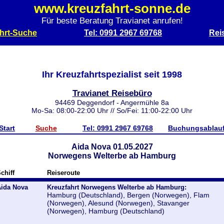
www.kreuzfahrt-sonne.de
Für beste Beratung Travianet anrufen!
hrt-Suche
Tel: 0991 2967 69768
Rei
Ihr Kreuzfahrtspezialist seit 1998
Travianet Reisebüro
94469 Deggendorf - Angermühle 8a
Mo-Sa: 08:00-22:00 Uhr // So/Fei: 11:00-22:00 Uhr
Start
Suche
Tel: 0991 2967 69768
Buchungsablau
Aida Nova 01.05.2027
Norwegens Welterbe ab Hamburg
chiff
Reiseroute
ida Nova
Kreuzfahrt Norwegens Welterbe ab Hamburg:
Hamburg (Deutschland), Bergen (Norwegen), Flam
(Norwegen), Alesund (Norwegen), Stavanger
(Norwegen), Hamburg (Deutschland)