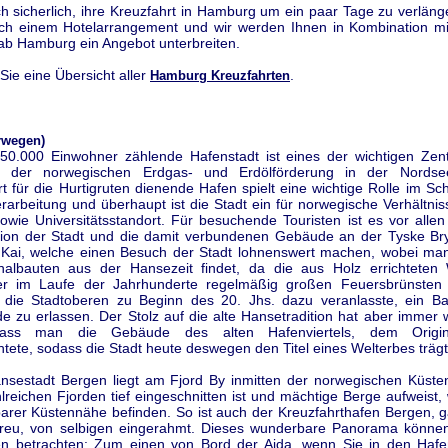
ch sicherlich, ihre Kreuzfahrt in Hamburg um ein paar Tage zu verlän
ch einem Hotelarrangement und wir werden Ihnen in Kombination mit
 ab Hamburg ein Angebot unterbreiten.
 Sie eine Übersicht aller
.
Hamburg Kreuzfahrten
rwegen)
50.000 Einwohner zählende Hafenstadt ist eines der wichtigen Zent
g der norwegischen Erdgas- und Erdölförderung in der Nordse
 für die Hurtigruten dienende Hafen spielt eine wichtige Rolle im Sc
rarbeitung und überhaupt ist die Stadt ein für norwegische Verhältnis
sowie Universitätsstandort. Für besuchende Touristen ist es vor alle
tion der Stadt und die damit verbundenen Gebäude an der Tyske B
Kai, welche einen Besuch der Stadt lohnenswert machen, wobei ma
nalbauten aus der Hansezeit findet, da die aus Holz errichtete
er im Laufe der Jahrhunderte regelmäßig großen Feuersbrünsten
s die Stadtoberen zu Beginn des 20. Jhs. dazu veranlasste, ein Ba
e zu erlassen. Der Stolz auf die alte Hansetradition hat aber immer 
dass man die Gebäude des alten Hafenviertels, dem Origin
htete, sodass die Stadt heute deswegen den Titel eines Welterbes trägt
ansestadt Bergen liegt am Fjord By inmitten der norwegischen Küsten
lreichen Fjorden tief eingeschnitten ist und mächtige Berge aufweist,
lbarer Küstennähe befinden. So ist auch der Kreuzfahrthafen Bergen, 
eu, von selbigen eingerahmt. Dieses wunderbare Panorama könne
en betrachten: Zum einen von Bord der Aida, wenn Sie in den Hafe