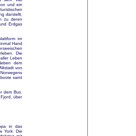
ion und ein
uristischen
 darstellt,
n zu deren
 und Erdgas
lattform im
einmal Hand
rseeischen
rleben. Die
aller Leben
 Neben dem
ltstadt von
n Norwegens
zboote samt
er dem Bus.
 Fjord, über
opa in das
w York. Die