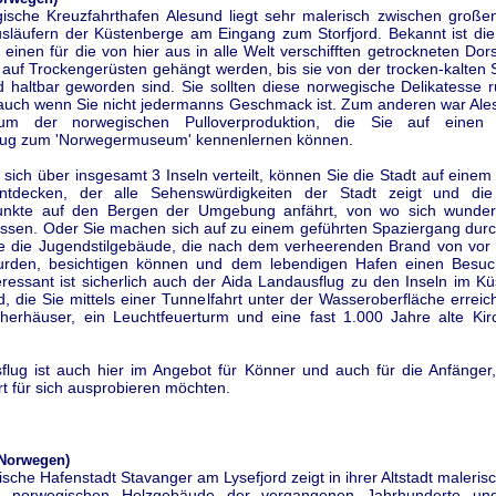
ische Kreuzfahrthafen Alesund liegt sehr malerisch zwischen großen
släufern der Küstenberge am Eingang zum Storfjord. Bekannt ist die 
einen für die von hier aus in alle Welt verschifften getrockneten Dor
uf Trockengerüsten gehängt werden, bis sie von der trocken-kalten S
d haltbar geworden sind. Sie sollten diese norwegische Delikatesse r
 auch wenn Sie nicht jedermanns Geschmack ist. Zum anderen war Ale
um der norwegischen Pulloverproduktion, die Sie auf einen
flug zum 'Norwegermuseum' kennenlernen können.
sich über insgesamt 3 Inseln verteilt, können Sie die Stadt auf eine
entdecken, der alle Sehenswürdigkeiten der Stadt zeigt und di
punkte auf den Bergen der Umgebung anfährt, von wo sich wunder
assen. Oder Sie machen sich auf zu einem geführten Spaziergang durch
e die Jugendstilgebäude, die nach dem verheerenden Brand von vor
wurden, besichtigen können und dem lebendigen Hafen einen Besuc
eressant ist sicherlich auch der Aida Landausflug zu den Inseln im K
, die Sie mittels einer Tunnelfahrt unter der Wasseroberfläche errei
herhäuser, ein Leuchtfeuerturm und eine fast 1.000 Jahre alte Kir
sflug ist auch hier im Angebot für Könner und auch für die Anfänger,
t für sich ausprobieren möchten.
(Norwegen)
sche Hafenstadt Stavanger am Lysefjord zeigt in ihrer Altstadt maleri
ch norwegischen Holzgebäude der vergangenen Jahrhunderte und