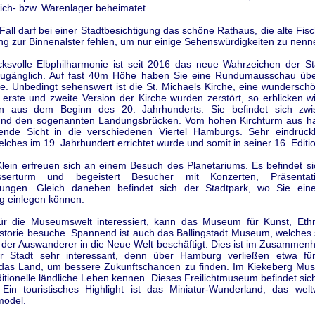
ich- bzw. Warenlager beheimatet.
Fall darf bei einer Stadtbesichtigung das schöne Rathaus, die alte Fis
ng zur Binnenalster fehlen, um nur einige Sehenswürdigkeiten zu nenn
cksvolle Elbphilharmonie ist seit 2016 das neue Wahrzeichen der St
zugänglich. Auf fast 40m Höhe haben Sie eine Rundumausschau üb
be. Unbedingt sehenswert ist die St. Michaels Kirche, eine wundersch
 erste und zweite Version der Kirche wurden zerstört, so erblicken w
ion aus dem Beginn des 20. Jahrhunderts. Sie befindet sich zw
und den sogenannten Landungsbrücken. Vom hohen Kirchturm aus h
ende Sicht in die verschiedenen Viertel Hamburgs. Sehr eindrückl
lches im 19. Jahrhundert errichtet wurde und somit in seiner 16. Edition
lein erfreuen sich an einem Besuch des Planetariums. Es befindet si
serturm und begeistert Besucher mit Konzerten, Präsenta
rungen. Gleich daneben befindet sich der Stadtpark, wo Sie ei
g einlegen können.
ür die Museumswelt interessiert, kann das Museum für Kunst, Eth
storie besuche. Spannend ist auch das Ballingstadt Museum, welches 
 der Auswanderer in die Neue Welt beschäftigt. Dies ist im Zusammenh
er Stadt sehr interessant, denn über Hamburg verließen etwa fün
as Land, um bessere Zukunftschancen zu finden. Im Kiekeberg Mu
ditionelle ländliche Leben kennen. Dieses Freilichtmuseum befindet s
 Ein touristisches Highlight ist das Miniatur-Wunderland, das welt
model.