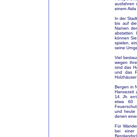
ausfahren 
einem Aida
In der Stad
bis auf di
Namen der 
abstatten.
können Sie
spielen, e
seine Umg
Viel bestau
wegen ihr
sind das H
und das F
Holzhäuser 
Bergen in N
Hansezeit 
14. Jh. er
etwa 60 
Feuerschut
und heute 
denen eine
Für Wander
bei einer
Berglandsc