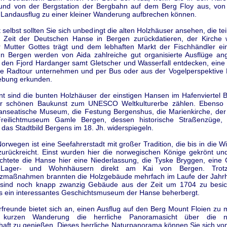
und von der Bergstation der Bergbahn auf dem Berg Floy aus, von
 Landausflug zu einer kleiner Wanderung aufbrechen können.
t selbst sollten Sie sich unbedingt die alten Holzhäuser ansehen, die te
e Zeit der Deutschen Hanse in Bergen zurückdatieren, der Kirche
Mutter Gottes trägt und dem lebhaften Markt der Fischhändler e
 In Bergen werden von Aida zahlreiche gut organisierte Ausflüge an
 den Fjord Hardanger samt Gletscher und Wasserfall entdecken, eine
ine Radtour unternehmen und per Bus oder aus der Vogelperspektive
ebung erkunden.
nt sind die bunten Holzhäuser der einstigen Hansen im Hafenviertel 
er schönen Baukunst zum UNESCO Weltkulturerbe zählen. Ebenso 
anseatische Museum, die Festung Bergenshus, die Marienkirche, der
reilichtmuseum Gamle Bergen, dessen historische Straßenzüge, 
das Stadtbild Bergens im 18. Jh. widerspiegeln.
orwegen ist eine Seefahrerstadt mit großer Tradition, die bis in die W
zurückreicht. Einst wurden hier die norwegischen Könige gekrönt und
richtete die Hanse hier eine Niederlassung, die Tyske Bryggen, eine
Lager- und Wohnhäusern direkt am Kai von Bergen. Trotz 
zmaßnahmen brannten die Holzgebäude mehrfach im Laufe der Jahr
sind noch knapp zwanzig Gebäude aus der Zeit um 1704 zu besic
s ein interessantes Geschichtsmuseum der Hanse beherbergt.
freunde bietet sich an, einen Ausflug auf den Berg Mount Floien zu
 kurzen Wanderung die herrliche Panoramasicht über die n
haft zu genießen. Dieses herrliche Naturpanorama können Sie sich v