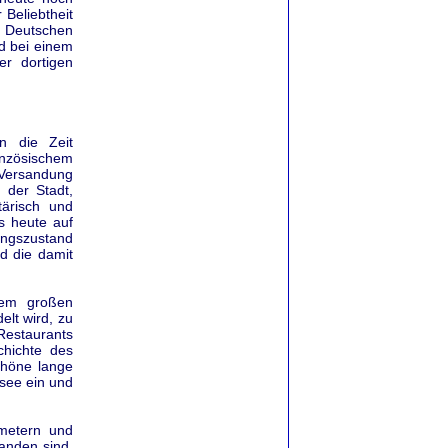
 Beliebtheit
n Deutschen
d bei einem
er dortigen
n die Zeit
anzösischem
 Versandung
 der Stadt,
tärisch und
s heute auf
tungszustand
nd die damit
dem großen
elt wird, zu
Restaurants
chichte des
chöne lange
see ein und
ometern und
anden sind.