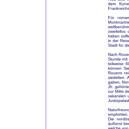
dem Kunst
Frankreichs
Für roman
Montmartre 
weltberühm
zweifellos
haben soll
in der Rei
Stadt für d
Nach Rouen,
Stunde mit 
teilweise 
können Sie
Rouens rei
siedelten.
gaben, Nor
Jh. gehört
zur Mitte d
sakaralen 
Justizpalas
Naturfreun
empfohlen,
Die nordös
äußerst bee
welche von