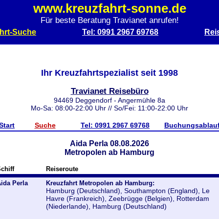
www.kreuzfahrt-sonne.de
Für beste Beratung Travianet anrufen!
hrt-Suche
Tel: 0991 2967 69768
Rei
Ihr Kreuzfahrtspezialist seit 1998
Travianet Reisebüro
94469 Deggendorf - Angermühle 8a
Mo-Sa: 08:00-22:00 Uhr // So/Fei: 11:00-22:00 Uhr
Start
Suche
Tel: 0991 2967 69768
Buchungsablau
Aida Perla 08.08.2026
Metropolen ab Hamburg
chiff
Reiseroute
ida Perla
Kreuzfahrt Metropolen ab Hamburg:
Hamburg (Deutschland), Southampton (England), Le
Havre (Frankreich), Zeebrügge (Belgien), Rotterdam
(Niederlande), Hamburg (Deutschland)