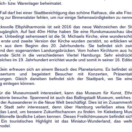
ich- bzw. Warenlager beheimatet.
Fall darf bei einer Stadtbesichtigung das schöne Rathaus, die alte Fis
ng zur Binnenalster fehlen, um nur einige Sehenswürdigkeiten zu nenn
cksvolle Elbphilharmonie ist seit 2016 das neue Wahrzeichen der St
zugänglich. Auf fast 40m Höhe haben Sie eine Rundumausschau üb
be. Unbedingt sehenswert ist die St. Michaels Kirche, eine wundersch
 erste und zweite Version der Kirche wurden zerstört, so erblicken w
ion aus dem Beginn des 20. Jahrhunderts. Sie befindet sich zw
und den sogenannten Landungsbrücken. Vom hohen Kirchturm aus h
ende Sicht in die verschiedenen Viertel Hamburgs. Sehr eindrückl
lches im 19. Jahrhundert errichtet wurde und somit in seiner 16. Edition
lein erfreuen sich an einem Besuch des Planetariums. Es befindet si
serturm und begeistert Besucher mit Konzerten, Präsenta
rungen. Gleich daneben befindet sich der Stadtpark, wo Sie ei
g einlegen können.
ür die Museumswelt interessiert, kann das Museum für Kunst, Eth
storie besuche. Spannend ist auch das Ballingstadt Museum, welches 
 der Auswanderer in die Neue Welt beschäftigt. Dies ist im Zusammenh
er Stadt sehr interessant, denn über Hamburg verließen etwa fün
as Land, um bessere Zukunftschancen zu finden. Im Kiekeberg Mu
ditionelle ländliche Leben kennen. Dieses Freilichtmuseum befindet s
 Ein touristisches Highlight ist das Miniatur-Wunderland, das welt
model.