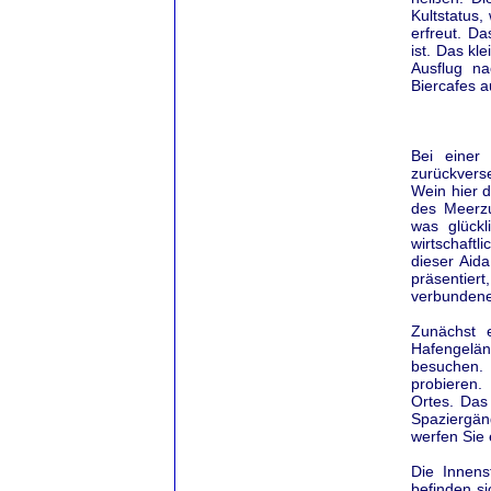
Kultstatus,
erfreut. D
ist. Das k
Ausflug na
Biercafes 
Bei einer
zurückvers
Wein hier 
des Meerzu
was glückl
wirtschaft
dieser Aida
präsentiert
verbundene
Zunächst 
Hafengeländ
besuchen. 
probieren.
Ortes. Das
Spaziergän
werfen Sie 
Die Innens
befinden s