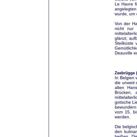
Le Havre f
angelegten
wurde, um 
Von der Ha
nicht nur
mittelalte
glänzt, auf
Steilküste
Gemütlichk
Deauville e
Zeebrügge (
In Belgien 
die unweit
alten Han
Brücken, 
mittelalte
gotische Li
bewundern
vom 15. bi
werden.
Die belgis
den kulina
heißen. Di