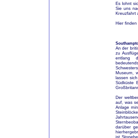
Es lohnt si
Sie uns na
Kreuzfahrt
Hier finden
Southampto
An der bri
zu Ausflüg
entlang d
bedeutend
Schwesters
Museum, we
lassen sic
Südküste E
Großbritan
Der weltbe
auf, was s
Anlage min
Steinblöcke
Jahrtause
Sternbeoba
darüber ge
hierhergeb
ist Stoneh