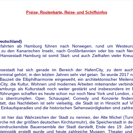
Preise, Routenkarte, Reise- und Schiffsinfos
eutschland)
zfahrten ab Hamburg führen nach Norwegen, rund um Westeur
, zu den Kanarischen Inseln, nach Großbritannien oder bis nach Ne
 Hansestadt Hamburg ist somit Start- und auch Zielhafen vieler Kreuz
nsestadt hat sich gerade im Bereich der HafenCity, zu dem auc
erminal gehört, in den letzten Jahren sehr viel getan. So wurde 2017
auzeit die Elbphilharmonie eingeweiht, ein architektonischer Meilens
City, die Kultur, Wohnen und modernes Arbeiten miteinander verbinde
mburgs als Kulturstadt noch weiter gestärkt und insbesondere im 
fführungen schaffen es heute schon nur noch New York und London, d
zu übertrumpfen. Oper, Schauspiel, Comedy und Konzerte finden
tt, das Nachtleben ist sehr vielseitig, die Stadt ist in Hinsicht auf Vi
n Einkaufsparadies und die historischen Sehenswürdigkeiten sind zahlre
n ist hier das Wahrzeichen der Stadt zu nennen, der Alte Michel (Tur
rche mit der größten deutschen Kirchturmuhr), die Speicherstadt in de
eindruckendste Bauensemble der Stadt darstellt, Ende des 19. Jahr
steinoptik erstellt wurde und heute zahlreiche Museen, Theater un