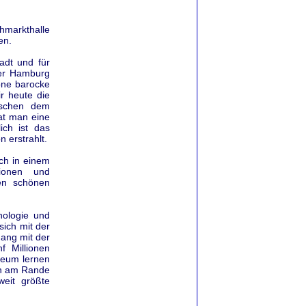
chmarkthalle
en.
adt und für
er Hamburg
öne barocke
ir heute die
ischen dem
at man eine
ich ist das
 erstrahlt.
ch in einem
tionen und
nen schönen
nologie und
sich mit der
ang mit der
f Millionen
seum lernen
ich am Rande
weit größte