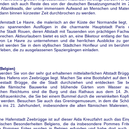
inden sich auch Reste des von der deutschen Besatzungsmacht im 2
 Atlantikwalls, der unter immensem Aufwand an Menschen und Materia
dann binnen kürzester Zeit durchbrochen zu werden.
fenstadt Le Havre, die malerisch an der Küste der Normandie liegt,
 zu spannenden Ausflügen in die charmante Hauptstadt Paris 
rliche Stadt Rouen, deren Altstadt mit Tausenden von prächtigen Fach
brechen. Aktivurlaubern bietet es sich an, eine Biketour entlang der fa
 von Le Havre zu unternehmen und die herrlichen Ausblicke zu gen
eit werden Sie in dem idyllischen Städtchen Honfleur und im berüh
rleben, die zu ausgelassenen Spaziergängen einladen.
Belgien)
werden Sie von der sehr gut erhaltenen mittelalterlichen Altstadt Brüg
 des Hafens von Zeebrügge liegt. Machen Sie eine Bootsfahrt auf den 
sestadt Brügge, die die Stadt durchziehen und entdecken Sie b
alte flämische Bauwerke und blühende Gärten vom Wasser a
rlichen Reichtums sind die Burg und das Rathaus aus dem 14. Jh
ebfrauenkirche, die Sie bei einem Bummel durch die verwinkelten Kop
 werden. Besuchen Sie auch das Greningemuseum, in dem die Schö
s ins 21. Jahrhundert, insbesondere die alten flämischen Malereien, 
che Hafenstadt Zeebrügge ist auf dieser Aida Kreuzfahrt auch das Ein
rischen Besonderheiten Belgiens, die da insbesondere Pommes Frit
e Pommes Frites wurden in Belgien erfunden und habe dort auch