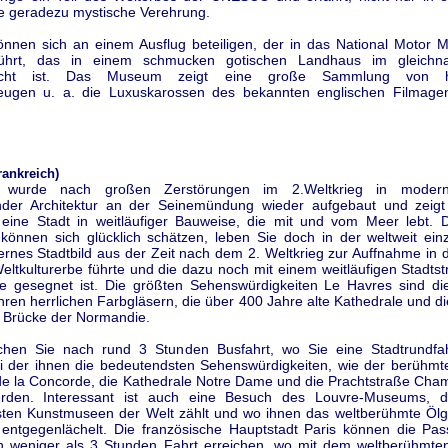
ne geradezu mystische Verehrung.
önnen sich an einem Ausflug beteiligen, der in das National Motor
führt, das in einem schmucken gotischen Landhaus im gleichn
racht ist. Das Museum zeigt eine große Sammlung von his
eugen u. a. die Luxuskarossen des bekannten englischen Filmag
rankreich)
wurde nach großen Zerstörungen im 2.Weltkrieg in modern
der Architektur an der Seinemündung wieder aufgebaut und zeig
eine Stadt in weitläufiger Bauweise, die mit und vom Meer lebt. 
können sich glücklich schätzen, leben Sie doch in der weltweit einz
nes Stadtbild aus der Zeit nach dem 2. Weltkrieg zur Auffnahme in d
tkulturerbe führte und die dazu noch mit einem weitläufigen Stadtst
ste gesegnet ist. Die größten Sehenswürdigkeiten Le Havres sind die
ihren herrlichen Farbgläsern, die über 400 Jahre alte Kathedrale und d
Brücke der Normandie.
ichen Sie nach rund 3 Stunden Busfahrt, wo Sie eine Stadtrundf
i der ihnen die bedeutendsten Sehenswürdigkeiten, wie der berühmte 
de la Concorde, die Kathedrale Notre Dame und die Prachtstraße Cha
erden. Interessant ist auch eine Besuch des Louvre-Museums, 
ten Kunstmuseen der Welt zählt und wo ihnen das weltberühmte Öl
entgegenlächelt. Die französische Hauptstadt Paris können die Pas
in weniger als 3 Stunden Fahrt erreichen, wo mit dem weltberühmten 