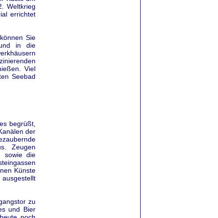
. Weltkrieg
l errichtet
 können Sie
und in die
werkhäusern
szinierenden
ießen. Viel
mten Seebad
ges begrüßt,
Kanälen der
ezaubernde
us. Zeugen
. sowie die
fsteingassen
nen Künste
ausgestellt
gangstor zu
es und Bier
 heute noch