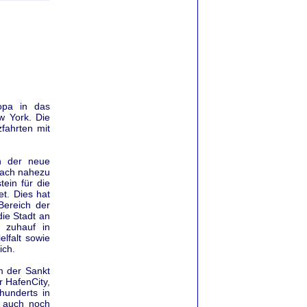
opa in das
w York. Die
fahrten mit
h der neue
 nach nahezu
tein für die
t. Dies hat
Bereich der
ie Stadt an
 zuhauf in
elfalt sowie
ich.
m der Sankt
r HafenCity,
hunderts in
d auch noch