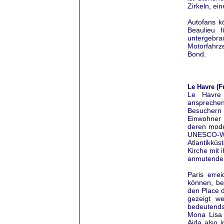
Zirkeln, ei
Autofans k
Beaulieu 
untergeb
Motorfahrz
Bond.
Le Havre (F
Le Havre 
ansprechen
Besuchern 
Einwohner 
deren moder
UNESCO-Wel
Atlantikkü
Kirche mit 
anmutende 
Paris erre
können, be
den Place 
gezeigt w
bedeutends
Mona Lisa 
Aida also 