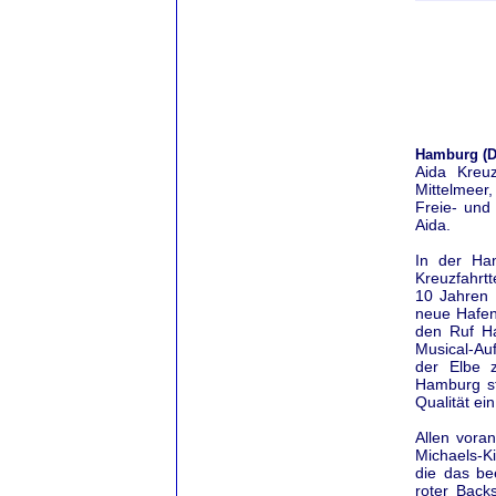
Hamburg (D
Aida Kreu
Mittelmeer
Freie- und
Aida.
In der Ha
Kreuzfahrtt
10 Jahren B
neue Hafen
den Ruf Ha
Musical-Au
der Elbe 
Hamburg sta
Qualität ei
Allen vora
Michaels-Ki
die das be
roter Back