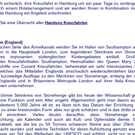
ch sicherlich, ihre Kreuzfahrt in Hamburg um ein paar Tage zu verlän
ch einem Hotelarrangement und wir werden Ihnen in Kombination mit
 ab Hamburg ein Angebot unterbreiten.
 Sie eine Übersicht aller
.
Hamburg Kreuzfahrten
n (England)
tischen Seite des Ärmelkanals werden Sie im Hafen von Southampton a
en in die Hauptstadt London, zum legendären Steinkreis von Sto
es imposanten südenglischen Küstengebietes einlädt. Großb
ster Kreuzfahrthafen Southampton, Heimathafen der Queen Mary 2
chiffe von Cunard Kreuzfahrten, beheimatet ein sehr interessantes h
lches das Mittelalter Englands anschaulich wiederauferstehen läss
h kurzweilige Ausflüge zu den Menhiren von Stonehenge, entlang der 
nglands und in Britanniens Metropole London auf ihrer Aida Kreu
nien unternehmen.
rühmte Steinkreis von Stonehenge gibt bis heute der Wissenschaft g
eine Funktion und sein Alter angeht. Allgemeinhin geht man davon au
destens 5.000 Jahre alt ist, es lässt sich das Datum der Errichtung
 zu einer kreisrunden Form aber nur grob schätzen und in das dritte vo
nd einordnen. Vieles deutet daraufhin, dass Stonehenge 
chtung, als Kalender und auch als Kult- und Opferstätte diente. E
rätselt, wie die bis zu 50 Tonnen schweren Steine aus über 25km
racht wurden und welche Techniken für deren Aufrichtung genutzt wu
enge ein Teil des Welterbes der UNESCO und erfährt, nicht nur in e