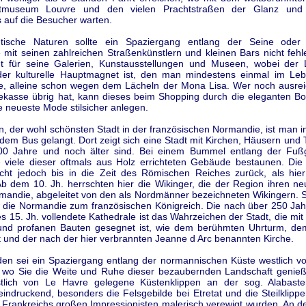
museum Louvre und den vielen Prachtstraßen der Glanz und 
 auf die Besucher warten.
tische Naturen sollte ein Spaziergang entlang der Seine oder
mit seinen zahlreichen Straßenkünstlern und kleinen Bars nicht fehle
t für seine Galerien, Kunstausstellungen und Museen, wobei der 
 der kulturelle Hauptmagnet ist, den man mindestens einmal im Le
te, alleine schon wegen dem Lächeln der Mona Lisa. Wer noch ausre
sekasse übrig hat, kann dieses beim Shopping durch die eleganten Bo
ie neueste Mode stilsicher anlegen.
 der wohl schönsten Stadt in der französischen Normandie, ist man i
dem Bus gelangt. Dort zeigt sich eine Stadt mit Kirchen, Häusern und
600 Jahre und noch älter sind. Bei einem Bummel entlang der Fu
 viele dieser oftmals aus Holz errichteten Gebäude bestaunen. Die
cht jedoch bis in die Zeit des Römischen Reiches zurück, als hier
 Ab dem 10. Jh. herrschten hier die Wikinger, die der Region ihren 
mandie, abgeleitet von den als Nordmänner bezeichneten Wikingern. S
e die Normandie zum französischen Königreich. Die nach über 250 Jah
es 15. Jh. vollendete Kathedrale ist das Wahrzeichen der Stadt, die mit
und profanen Bauten gesegnet ist, wie dem berühmten Uhrturm, de
t und der nach der hier verbrannten Jeanne d Arc benannten Kirche.
den sei ein Spaziergang entlang der normannischen Küste westlich v
 wo Sie die Weite und Ruhe dieser bezaubernden Landschaft genie
tlich von Le Havre gelegene Küstenklippen an der sog. Alabaste
indruckend, besonders die Felsgebilde bei Etretat und die Steilklippe
 Frankreichs großen Impressionisten malerisch verewigt wurden. An d