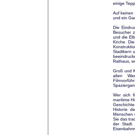
einige Tepp
Auf keinen 
und ein Ga
Die Eindru
Besucher 
und die El
Kirche. Die
Konstrukt
Stadtkern 
beeindruck
Rathaus, we
Groß und K
alten Was
Filmvorfüh
Spaziergan
Wer sich f
maritime Hi
Geschichte
Historie d
Menschen d
Sie das tra
der Stadt.
Eisenbahn