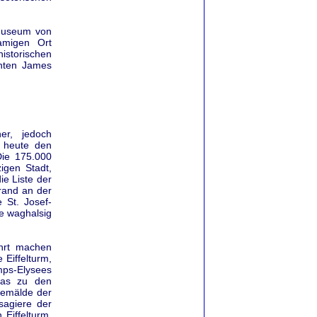
 Museum von
amigen Ort
torischen
enten James
er, jedoch
t heute den
Die 175.000
igen Stadt,
ie Liste der
rand an der
 St. Josef-
ie waghalsig
ahrt machen
Eiffelturm,
mps-Elysees
das zu den
gemälde der
sagiere der
Eiffelturm,