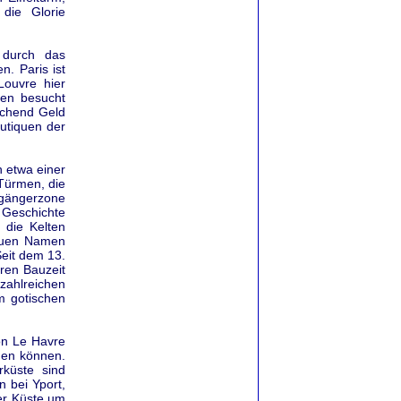
die Glorie
 durch das
n. Paris ist
Louvre hier
ben besucht
ichend Geld
utiquen der
n etwa einer
 Türmen, die
ßgängerzone
 Geschichte
 die Kelten
neuen Namen
eit dem 13.
ren Bauzeit
 zahlreichen
m gotischen
on Le Havre
ßen können.
rküste sind
n bei Yport,
er Küste um