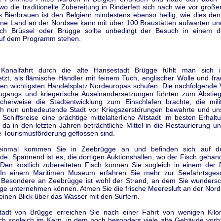
 wo die traditionelle Zubereitung in Rinderfett sich nach wie vor großer
as Bierbrauen ist den Belgiern mindestens ebenso heilig, wie dies de
leine Land an der Nordsee kann mit über 100 Braustätten aufwarten un
ch Brüssel oder Brügge sollte unbedingt der Besuch in einem d
auf dem Programm stehen.
 Kanalfahrt durch die alte Hansestadt Brügge fühlt man sich i
etzt, als flämische Händler mit feinem Tuch, englischer Wolle und fr
den wichtigsten Handelsplatz Nordeuropas schufen. Die nachfolgende
gangs und kriegerische Auseinandersetzungen führten zum Abstieg
icherweise die Stadtentwicklung zum Einschlafen brachte, die mili
lich nun unbedeutende Stadt vor Kriegszerstörungen bewahrte und un
 Schiffsreise eine prächtige mittelalterliche Altstadt im besten Erhal
, da in den letzten Jahren beträchtliche Mittel in die Restaurierung u
 Tourismusförderung geflossen sind.
einmal kommen Sie in Zeebrügge an und befinden sich auf 
e. Spannend ist es, die dortigen Auktionshallen, wo der Fisch gehand
Den köstlich zubereiteten Fisch können Sie sogleich in einem der 
 In einem Maritimen Museum erfahren Sie mehr zur Seefahrtsges
 Besondere an Zeebrügge ist wohl der Strand, an dem Sie wunders
ge unternehmen können. Atmen Sie die frische Meeresluft an der Nord
einen Blick über das Wasser mit den Surfern.
tadt von Brügge erreichen Sie nach einer Fahrt von wenigen Kil
ich sogleich im Kern, in dem noch besonders viele alte Gebäude vorh