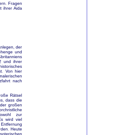
gern. Fragen
 ihrer Aida
nlegen, der
nehenge und
ritanniens
 und ihrer
istorisches
t. Von hier
malerischen
zfahrt nach
roße Rätsel
s, dass die
 der großen
rchristliche
sowohl zur
s wird viel
 Entfernung
rden. Heute
soterischen