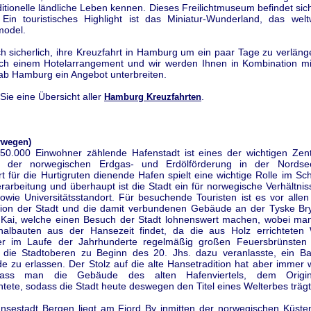
ditionelle ländliche Leben kennen. Dieses Freilichtmuseum befindet s
 Ein touristisches Highlight ist das Miniatur-Wunderland, das welt
model.
ch sicherlich, ihre Kreuzfahrt in Hamburg um ein paar Tage zu verlän
ch einem Hotelarrangement und wir werden Ihnen in Kombination mit
 ab Hamburg ein Angebot unterbreiten.
 Sie eine Übersicht aller
.
Hamburg Kreuzfahrten
rwegen)
50.000 Einwohner zählende Hafenstadt ist eines der wichtigen Zent
g der norwegischen Erdgas- und Erdölförderung in der Nordse
 für die Hurtigruten dienende Hafen spielt eine wichtige Rolle im Sc
rarbeitung und überhaupt ist die Stadt ein für norwegische Verhältnis
sowie Universitätsstandort. Für besuchende Touristen ist es vor alle
tion der Stadt und die damit verbundenen Gebäude an der Tyske B
Kai, welche einen Besuch der Stadt lohnenswert machen, wobei ma
nalbauten aus der Hansezeit findet, da die aus Holz errichtete
er im Laufe der Jahrhunderte regelmäßig großen Feuersbrünsten
s die Stadtoberen zu Beginn des 20. Jhs. dazu veranlasste, ein Ba
e zu erlassen. Der Stolz auf die alte Hansetradition hat aber immer 
dass man die Gebäude des alten Hafenviertels, dem Origin
htete, sodass die Stadt heute deswegen den Titel eines Welterbes trägt
ansestadt Bergen liegt am Fjord By inmitten der norwegischen Küsten