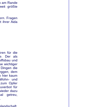
ich am Rande
weit größte
gern. Fragen
 ihrer Aida
ren für die
e. Der als
hiffsbau und
se wichtiger
n Dingen die
ryggen, dem
n hier kaum
n Wohn- und
 zum Opfer
uverbot für
wieder dazu
al getreu,
.
landschaft,