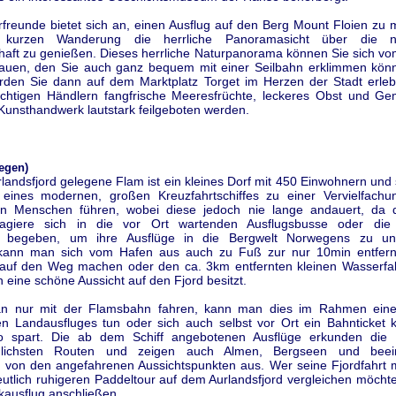
freunde bietet sich an, einen Ausflug auf den Berg Mount Floien zu
 kurzen Wanderung die herrliche Panoramasicht über die n
haft zu genießen. Dieses herrliche Naturpanorama können Sie sich v
auen, den Sie auch ganz bequem mit einer Seilbahn erklimmen kön
rden Sie dann auf dem Marktplatz Torget im Herzen der Stadt erle
üchtigen Händlern fangfrische Meeresfrüchte, leckeres Obst und G
Kunsthandwerk lautstark feilgeboten werden.
egen)
andsfjord gelegene Flam ist ein kleines Dorf mit 450 Einwohnern und
eines modernen, großen Kreuzfahrtschiffes zu einer Vervielfachu
n Menschen führen, wobei diese jedoch nie lange andauert, da d
sagiere sich in die vor Ort wartenden Ausflugsbusse oder die 
 begeben, um ihre Ausflüge in die Bergwelt Norwegens zu un
 kann man sich vom Hafen aus auch zu Fuß zur nur 10min entfern
 auf den Weg machen oder den ca. 3km entfernten kleinen Wasserfall 
eine schöne Aussicht auf den Fjord besitzt.
n nur mit der Flamsbahn fahren, kann man dies im Rahmen eine
ten Landausfluges tun oder sich auch selbst vor Ort ein Bahnticket 
ro spart. Die ab dem Schiff angebotenen Ausflüge erkunden die 
edlichsten Routen und zeigen auch Almen, Bergseen und beei
von den angefahrenen Aussichtspunkten aus. Wer seine Fjordfahrt m
eutlich ruhigeren Paddeltour auf dem Aurlandsfjord vergleichen möchte,
kausflug anschließen.