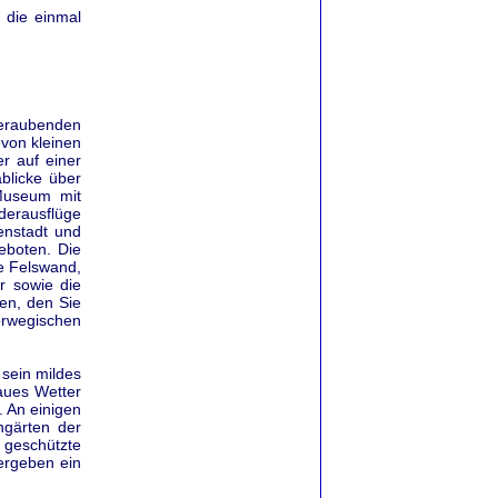
 die einmal
mberaubenden
 von kleinen
r auf einer
blicke über
 Museum mit
erausflüge
enstadt und
geboten. Die
e Felswand,
r sowie die
nen, den Sie
rwegischen
 sein mildes
aues Wetter
. An einigen
gärten der
 geschützte
ergeben ein