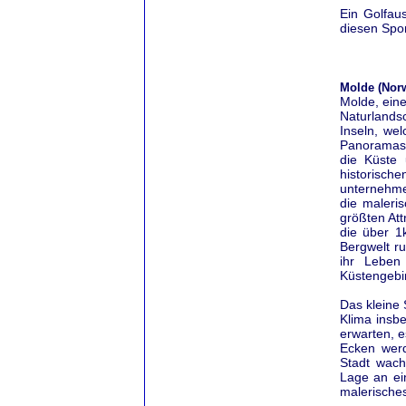
Ein Golfau
diesen Spor
Molde (Nor
Molde, eine
Naturlandsc
Inseln, we
Panoramast
die Küste 
historisc
unternehme
die maleris
größten At
die über 1
Bergwelt ru
ihr Leben
Küstengebi
Das kleine 
Klima insb
erwarten, e
Ecken wer
Stadt wach
Lage an ei
malerisches