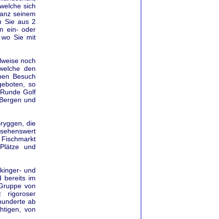
 welche sich
ganz seinem
n Sie aus 2
n ein- oder
 wo Sie mit
ilweise noch
 welche den
inen Besuch
geboten, so
 Runde Golf
 Bergen und
Bryggen, die
sehenswert
 Fischmarkt
Plätze und
ikinger- und
 bereits im
 Gruppe von
rigoroser
hunderte ab
htigen, von