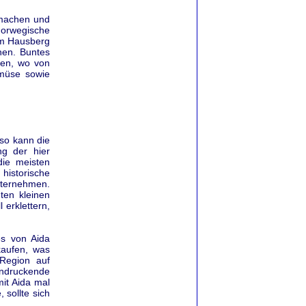
 machen und
orwegische
om Hausberg
nen. Buntes
ben, wo von
emüse sowie
 so kann die
ng der hier
ie meisten
historische
ternehmen.
ten kleinen
erklettern,
s von Aida
kaufen, was
Region auf
ndruckende
it Aida mal
 sollte sich