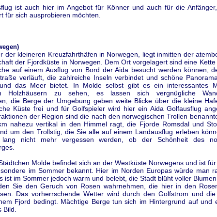
sflug ist auch hier im Angebot für Könner und auch für die Anfänger,
t für sich ausprobieren möchten.
wegen)
r der kleineren Kreuzfahrthäfen in Norwegen, liegt inmitten der ate
haft der Fjordküste in Norwegen. Dem Ort vorgelagert sind eine Kette
lche auf einem Ausflug von Bord der Aida besucht werden können, de
raße verläuft, die zahlreiche Inseln verbindet und schöne Panorama
und das Meer bietet. In Molde selbst gibt es ein interessantes
hen Holzhäusern zu sehen, es lassen sich vergnügliche Wand
n, die Berge der Umgebung geben weite Blicke über die kleine Haf
che Küste frei und für Golfspieler wird hier ein Aida Golfausflug an
traktionen der Region sind die nach den norwegischen Trollen benannt
km nahezu vertikal in den Himmel ragt, die Fjorde Romsdal und Sto
nd um den Trollstig, die Sie alle auf einem Landausflug erleben kön
 lang nicht mehr vergessen werden, ob der Schönheit des no
rges.
Städtchen Molde befindet sich an der Westküste Norwegens und ist für
esondere im Sommer bekannt. Hier im Norden Europas würde man r
s ist im Sommer jedoch warm und belebt, die Stadt blüht voller Blumen
den Sie den Geruch von Rosen wahrnehmen, die hier in den Rosen
sen. Das vorherrschende Wetter wird durch den Golfstrom und die
nem Fjord bedingt. Mächtige Berge tun sich im Hintergrund auf und 
 Bild.