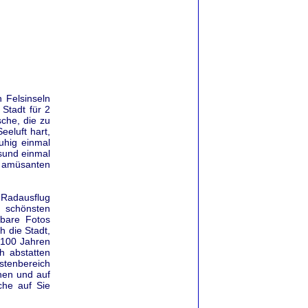
 Felsinseln
Stadt für 2
sche, die zu
eeluft hart,
uhig einmal
sund einmal
 amüsanten
m Radausflug
e schönsten
bare Fotos
 die Stadt,
 100 Jahren
h abstatten
üstenbereich
chen und auf
che auf Sie