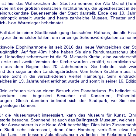
n ist hier das Wahrzeichen der Stadt zu nennen, der Alte Michel (Tur
rche mit der größten deutschen Kirchturmuhr), die Speicherstadt in de
eindruckendste Bauensemble der Stadt darstellt, Ende des 19. Jahr
steinoptik erstellt wurde und heute zahlreiche Museen, Theater un
ich- bzw. Warenlager beheimatet.
Fall darf bei einer Stadtbesichtigung das schöne Rathaus, die alte Fis
ng zur Binnenalster fehlen, um nur einige Sehenswürdigkeiten zu nenn
cksvolle Elbphilharmonie ist seit 2016 das neue Wahrzeichen der St
zugänglich. Auf fast 40m Höhe haben Sie eine Rundumausschau üb
be. Unbedingt sehenswert ist die St. Michaels Kirche, eine wundersch
 erste und zweite Version der Kirche wurden zerstört, so erblicken w
ion aus dem Beginn des 20. Jahrhunderts. Sie befindet sich zw
und den sogenannten Landungsbrücken. Vom hohen Kirchturm aus h
ende Sicht in die verschiedenen Viertel Hamburgs. Sehr eindrückl
lches im 19. Jahrhundert errichtet wurde und somit in seiner 16. Edition
lein erfreuen sich an einem Besuch des Planetariums. Es befindet si
serturm und begeistert Besucher mit Konzerten, Präsenta
rungen. Gleich daneben befindet sich der Stadtpark, wo Sie ei
g einlegen können.
ür die Museumswelt interessiert, kann das Museum für Kunst, Eth
storie besuche. Spannend ist auch das Ballingstadt Museum, welches 
 der Auswanderer in die Neue Welt beschäftigt. Dies ist im Zusammenh
er Stadt sehr interessant, denn über Hamburg verließen etwa fün
as Land, um bessere Zukunftschancen zu finden. Im Kiekeberg Mu