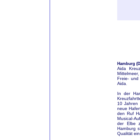
Hamburg (D
Aida Kreu
Mittelmeer
Freie- und
Aida.
In der Ha
Kreuzfahrtt
10 Jahren B
neue Hafen
den Ruf Ha
Musical-Au
der Elbe 
Hamburg sta
Qualität ei