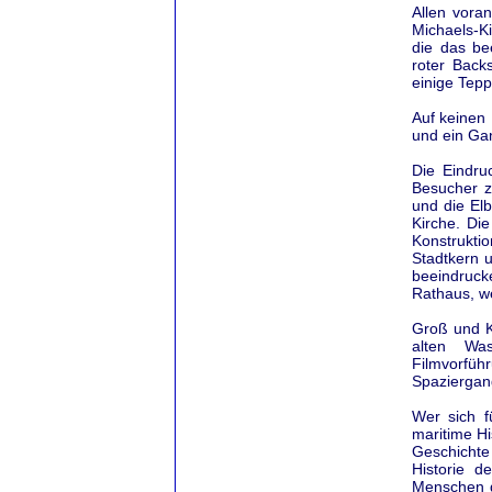
Allen vora
Michaels-Ki
die das be
roter Back
einige Tepp
Auf keinen 
und ein Ga
Die Eindru
Besucher 
und die El
Kirche. Die
Konstrukt
Stadtkern 
beeindruck
Rathaus, we
Groß und K
alten Was
Filmvorfüh
Spaziergan
Wer sich f
maritime Hi
Geschichte
Historie d
Menschen d