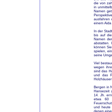
die von zah
in unmitte
Namen getr
Perspektiv
ausfahren 
einem Aida
In der Stad
bis auf di
Namen der 
abstatten.
können Sie
spielen, e
seine Umg
Viel bestau
wegen ihr
sind das H
und das F
Holzhäuser 
Bergen in N
Hansezeit 
14. Jh. er
etwa 60 
Feuerschut
und heute 
denen eine