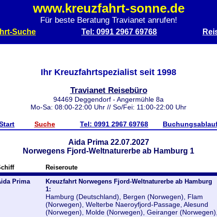
www.kreuzfahrt-sonne.de
Für beste Beratung Travianet anrufen!
hrt-Suche
Tel: 0991 2967 69768
Rei
Ihr Kreuzfahrtspezialist seit 1998
Travianet Reisebüro
94469 Deggendorf - Angermühle 8a
Mo-Sa: 08:00-22:00 Uhr // So/Fei: 11:00-22:00 Uhr
Start
Suche
Tel: 0991 2967 69768
Buchungsablau
Aida Prima 22.07.2027
Norwegens Fjord-Weltnaturerbe ab Hamburg 1
chiff
Reiseroute
ida Prima
Kreuzfahrt Norwegens Fjord-Weltnaturerbe ab Hamburg
1:
Hamburg (Deutschland), Bergen (Norwegen), Flam
(Norwegen), Welterbe Naeroyfjord-Passage, Alesund
(Norwegen), Molde (Norwegen), Geiranger (Norwegen)