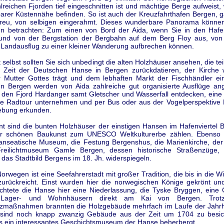
lreichen Fjorden tief eingeschnitten ist und mächtige Berge aufweist,
lbarer Küstennähe befinden. So ist auch der Kreuzfahrthafen Bergen, 
eu, von selbigen eingerahmt. Dieses wunderbare Panorama könne
en betrachten: Zum einen von Bord der Aida, wenn Sie in den Hafe
und von der Bergstation der Bergbahn auf dem Berg Floy aus, von
 Landausflug zu einer kleiner Wanderung aufbrechen können.
t selbst sollten Sie sich unbedingt die alten Holzhäuser ansehen, die te
e Zeit der Deutschen Hanse in Bergen zurückdatieren, der Kirche
Mutter Gottes trägt und dem lebhaften Markt der Fischhändler e
 In Bergen werden von Aida zahlreiche gut organisierte Ausflüge an
 den Fjord Hardanger samt Gletscher und Wasserfall entdecken, eine
ine Radtour unternehmen und per Bus oder aus der Vogelperspektive
ebung erkunden.
nt sind die bunten Holzhäuser der einstigen Hansen im Hafenviertel 
er schönen Baukunst zum UNESCO Weltkulturerbe zählen. Ebenso 
anseatische Museum, die Festung Bergenshus, die Marienkirche, der
reilichtmuseum Gamle Bergen, dessen historische Straßenzüge, 
das Stadtbild Bergens im 18. Jh. widerspiegeln.
orwegen ist eine Seefahrerstadt mit großer Tradition, die bis in die W
zurückreicht. Einst wurden hier die norwegischen Könige gekrönt und
richtete die Hanse hier eine Niederlassung, die Tyske Bryggen, eine
Lager- und Wohnhäusern direkt am Kai von Bergen. Trotz 
zmaßnahmen brannten die Holzgebäude mehrfach im Laufe der Jahr
sind noch knapp zwanzig Gebäude aus der Zeit um 1704 zu besic
s ein interessantes Geschichtsmuseum der Hanse beherbergt.