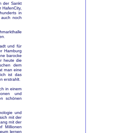
m der Sankt
r HafenCity,
hunderts in
d auch noch
chmarkthalle
en.
adt und für
er Hamburg
öne barocke
ir heute die
ischen dem
at man eine
ich ist das
 erstrahlt.
ch in einem
tionen und
nen schönen
nologie und
sich mit der
ang mit der
f Millionen
seum lernen