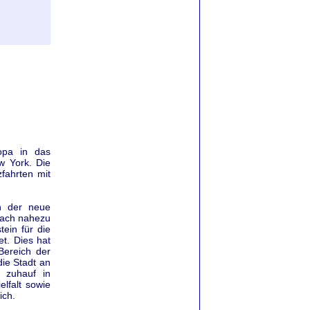
opa in das
w York. Die
fahrten mit
h der neue
 nach nahezu
tein für die
t. Dies hat
Bereich der
ie Stadt an
 zuhauf in
elfalt sowie
ich.