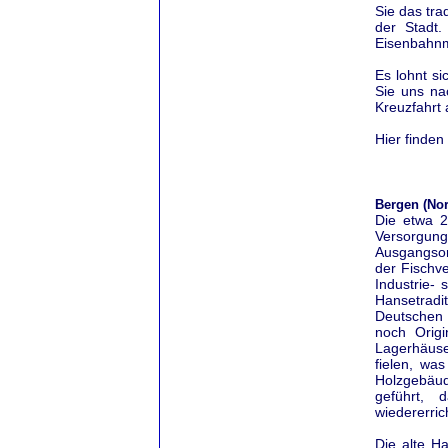
Sie das tra
der Stadt.
Eisenbahn
Es lohnt si
Sie uns na
Kreuzfahrt
Hier finden
Bergen (No
Die etwa 2
Versorgun
Ausgangsort
der Fischve
Industrie- 
Hansetradi
Deutschen 
noch Origi
Lagerhäus
fielen, wa
Holzgebäud
geführt, 
wiedererric
Die alte H