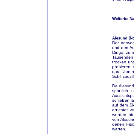
Welterbe N
Alesund (N
Der norweg
und den Au
Dinge, zum 
Tausenden a
trocken un
probieren,
das Zentr
Schiffsaus
Da Alesund 
sportlich 
Aussichts
schießen l
auf dem Si
errichtet 
werden.
Int
von Alesund
denen Fisc
warten.