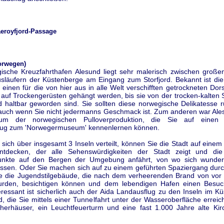
aeroyfjord-Passage
orwegen)
ische Kreuzfahrthafen Alesund liegt sehr malerisch zwischen großen
släufern der Küstenberge am Eingang zum Storfjord. Bekannt ist die 
einen für die von hier aus in alle Welt verschifften getrockneten Dor
uf Trockengerüsten gehängt werden, bis sie von der trocken-kalten S
d haltbar geworden sind. Sie sollten diese norwegische Delikatesse r
 auch wenn Sie nicht jedermanns Geschmack ist. Zum anderen war Ale
um der norwegischen Pulloverproduktion, die Sie auf einen
flug zum 'Norwegermuseum' kennenlernen können.
sich über insgesamt 3 Inseln verteilt, können Sie die Stadt auf eine
entdecken, der alle Sehenswürdigkeiten der Stadt zeigt und di
punkte auf den Bergen der Umgebung anfährt, von wo sich wunder
assen. Oder Sie machen sich auf zu einem geführten Spaziergang durch
e die Jugendstilgebäude, die nach dem verheerenden Brand von vor
wurden, besichtigen können und dem lebendigen Hafen einen Besuc
eressant ist sicherlich auch der Aida Landausflug zu den Inseln im K
, die Sie mittels einer Tunnelfahrt unter der Wasseroberfläche errei
herhäuser, ein Leuchtfeuerturm und eine fast 1.000 Jahre alte Kir