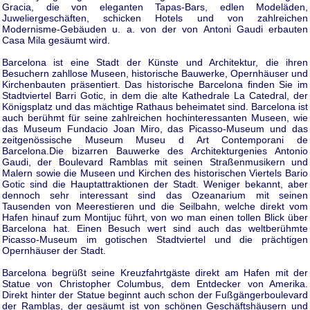
Gracia, die von eleganten Tapas-Bars, edlen Modeläden,
Juweliergeschäften, schicken Hotels und von zahlreichen
Modernisme-Gebäuden u. a. von der von Antoni Gaudi erbauten
Casa Mila gesäumt wird.
Barcelona ist eine Stadt der Künste und Architektur, die ihren
Besuchern zahllose Museen, historische Bauwerke, Opernhäuser und
Kirchenbauten präsentiert. Das historische Barcelona finden Sie im
Stadtviertel Barri Gotic, in dem die alte Kathedrale La Catedral, der
Königsplatz und das mächtige Rathaus beheimatet sind. Barcelona ist
auch berühmt für seine zahlreichen hochinteressanten Museen, wie
das Museum Fundacio Joan Miro, das Picasso-Museum und das
zeitgenössische Museum Museu d Art Contemporani de
Barcelona.Die bizarren Bauwerke des Architekturgenies Antonio
Gaudi, der Boulevard Ramblas mit seinen Straßenmusikern und
Malern sowie die Museen und Kirchen des historischen Viertels Bario
Gotic sind die Hauptattraktionen der Stadt. Weniger bekannt, aber
dennoch sehr interessant sind das Ozeanarium mit seinen
Tausenden von Meerestieren und die Seilbahn, welche direkt vom
Hafen hinauf zum Montijuc führt, von wo man einen tollen Blick über
Barcelona hat. Einen Besuch wert sind auch das weltberühmte
Picasso-Museum im gotischen Stadtviertel und die prächtigen
Opernhäuser der Stadt.
Barcelona begrüßt seine Kreuzfahrtgäste direkt am Hafen mit der
Statue von Christopher Columbus, dem Entdecker von Amerika.
Direkt hinter der Statue beginnt auch schon der Fußgängerboulevard
der Ramblas, der gesäumt ist von schönen Geschäftshäusern und