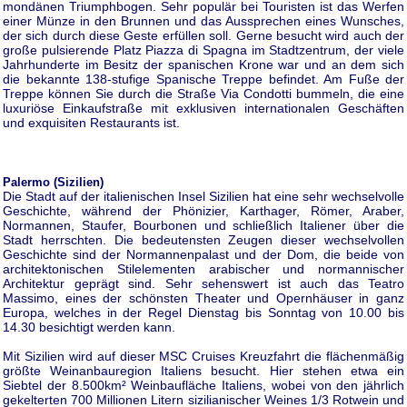
mondänen Triumphbogen. Sehr populär bei Touristen ist das Werfen
einer Münze in den Brunnen und das Aussprechen eines Wunsches,
der sich durch diese Geste erfüllen soll. Gerne besucht wird auch der
große pulsierende Platz Piazza di Spagna im Stadtzentrum, der viele
Jahrhunderte im Besitz der spanischen Krone war und an dem sich
die bekannte 138-stufige Spanische Treppe befindet. Am Fuße der
Treppe können Sie durch die Straße Via Condotti bummeln, die eine
luxuriöse Einkaufstraße mit exklusiven internationalen Geschäften
und exquisiten Restaurants ist.
Palermo (Sizilien)
Die Stadt auf der italienischen Insel Sizilien hat eine sehr wechselvolle
Geschichte, während der Phönizier, Karthager, Römer, Araber,
Normannen, Staufer, Bourbonen und schließlich Italiener über die
Stadt herrschten. Die bedeutensten Zeugen dieser wechselvollen
Geschichte sind der Normannenpalast und der Dom, die beide von
architektonischen Stilelementen arabischer und normannischer
Architektur geprägt sind. Sehr sehenswert ist auch das Teatro
Massimo, eines der schönsten Theater und Opernhäuser in ganz
Europa, welches in der Regel Dienstag bis Sonntag von 10.00 bis
14.30 besichtigt werden kann.
Mit Sizilien wird auf dieser MSC Cruises Kreuzfahrt die flächenmäßig
größte Weinanbauregion Italiens besucht. Hier stehen etwa ein
Siebtel der 8.500km² Weinbaufläche Italiens, wobei von den jährlich
gekelterten 700 Millionen Litern sizilianischer Weines 1/3 Rotwein und