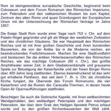
Rom ist steingewordene europäische Geschichte, beginnend beim
Colosseum und dem Forum Romanum des Römischen Imperiums,
zum Petersdom und den vatikanischen Museen bis zum Kapitol,
Zentrum des alten Roms und quasi Gründungsort der Europäischen
Union mit der Unterzeichnung der Römischen Verträge im Jahre
1957.
Die Ewige Stadt Rom wurde einer Sage nach 753 v. Chr. auf dem
Palatin-Hügel gegründet und gilt als Wiege der westlichen Zivilisation
und des christlichen Glaubens. Sie war Hauptstadt des Römischen
Reiches und ist mit ihrer großen Geschichte und ihren kunstvollen
Bauwerken, die von der Antike bis in die Moderne reichen, ein
beeindruckendes Freilichtmuseum. Machen Sie eine Stadtrundfahrt
und bestaunen Sie die antiken Hinterlassenschaften des Römischen
Reiches, wie das mächtige Colloseum (80 n. Chr.), das größte
Amphitheater seiner Zeit, in dem Gladiatorenkämpfe und grausame
Spiele zur Belustigung der Kaiserfamilie und der freien Bürger Roms
über 400 Jahre lang stattfanden. Ebenso beieindruckend ist das sehr
gut erhaltene Pantheon, das seit dem 7. Jh. n. Chr. als christliche
Kirche fungiert, die Überreste des Forum Romanums, die vier
Kaiserforen und die Ruinen der Caracalla-Thermen, in denen heute
Open-Air Opernaufführungen stattfinden.
Besichtigen Sie auch die Sixtinische Kapelle, mit ihren weltberühmten
Wandgemälden, den weitläufigen Petersplatz und den mächtigen
Petersdom, der über dem Grab des Heiligen Apostels Petrus erbaut
wurde und zu den größten Kirchenbauwerken der Welt zählt.