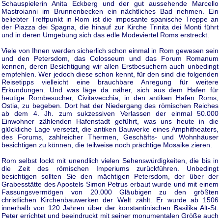
Schauspielerin Anita Eckberg und der gut aussehende Marcello
Mastroianni im Brunnenbecken ein nächtliches Bad nehmen. Ein
beliebter Treffpunkt in Rom ist die imposante spanische Treppe an
der Piazza dei Spagna, die hinauf zur Kirche Trinita dei Monti führt
und in deren Umgebung sich das edle Modeviertel Roms erstreckt.
Viele von Ihnen werden sicherlich schon einmal in Rom gewesen sein
und den Petersdom, das Colosseum und das Forum Romanum
kennen, deren Besichtigung wir allen Erstbesuchern auch unbedingt
empfehlen. Wer jedoch diese schon kennt, für den sind die folgenden
Reisetipps vielleicht eine brauchbare Anregung für weitere
Erkundungen. Und was läge da näher, sich aus dem Hafen für
heutige Rombesucher, Civitavecchia, in den antiken Hafen Roms,
Ostia, zu begeben. Dort hat der Niedergang des römischen Reiches
ab dem 4. Jh. zum sukzessiven Verlassen der einmal 50.000
Einwohner zählenden Hafenstadt geführt, was uns heute in die
glückliche Lage versetzt, die antiken Bauwerke eines Amphitheaters,
des Forums, zahlreicher Thermen, Geschäfts- und Wohnhäuser
besichtigen zu können, die teilweise noch prächtige Mosaike zieren.
Rom selbst lockt mit unendlich vielen Sehenswürdigkeiten, die bis in
die Zeit des römischen Imperiums zurückführen. Unbedingt
besichtigen sollten Sie den mächtigen Petersdom, der über der
Grabesstätte des Apostels Simon Petrus erbaut wurde und mit einem
Fassungsvermögen von 20.000 Gläubigen zu den größten
christlichen Kirchenbauwerken der Welt zählt. Er wurde ab 1506
innerhalb von 120 Jahren über der konstantinischen Basilika Alt-St.
Peter errichtet und beeindruckt mit seiner monumentalen Größe auch