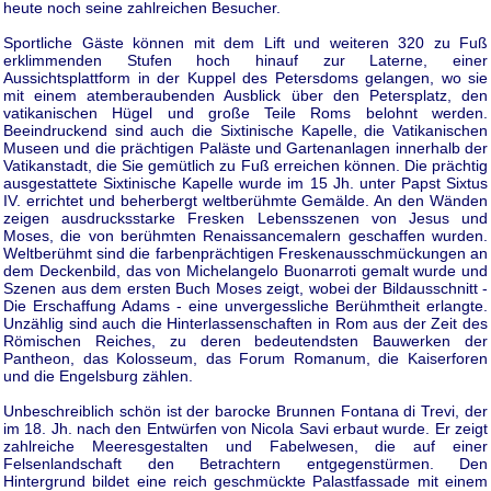
heute noch seine zahlreichen Besucher.
Sportliche Gäste können mit dem Lift und weiteren 320 zu Fuß
erklimmenden Stufen hoch hinauf zur Laterne, einer
Aussichtsplattform in der Kuppel des Petersdoms gelangen, wo sie
mit einem atemberaubenden Ausblick über den Petersplatz, den
vatikanischen Hügel und große Teile Roms belohnt werden.
Beeindruckend sind auch die Sixtinische Kapelle, die Vatikanischen
Museen und die prächtigen Paläste und Gartenanlagen innerhalb der
Vatikanstadt, die Sie gemütlich zu Fuß erreichen können. Die prächtig
ausgestattete Sixtinische Kapelle wurde im 15 Jh. unter Papst Sixtus
IV. errichtet und beherbergt weltberühmte Gemälde. An den Wänden
zeigen ausdrucksstarke Fresken Lebensszenen von Jesus und
Moses, die von berühmten Renaissancemalern geschaffen wurden.
Weltberühmt sind die farbenprächtigen Freskenausschmückungen an
dem Deckenbild, das von Michelangelo Buonarroti gemalt wurde und
Szenen aus dem ersten Buch Moses zeigt, wobei der Bildausschnitt -
Die Erschaffung Adams - eine unvergessliche Berühmtheit erlangte.
Unzählig sind auch die Hinterlassenschaften in Rom aus der Zeit des
Römischen Reiches, zu deren bedeutendsten Bauwerken der
Pantheon, das Kolosseum, das Forum Romanum, die Kaiserforen
und die Engelsburg zählen.
Unbeschreiblich schön ist der barocke Brunnen Fontana di Trevi, der
im 18. Jh. nach den Entwürfen von Nicola Savi erbaut wurde. Er zeigt
zahlreiche Meeresgestalten und Fabelwesen, die auf einer
Felsenlandschaft den Betrachtern entgegenstürmen. Den
Hintergrund bildet eine reich geschmückte Palastfassade mit einem