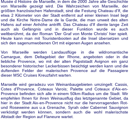
Musée d Histoire de Marseille, in dem die 2000 Jahre alte Geschichte
von Marseille gezeigt wird. Die Wahrzeichen von Marseille, der
größten französischen Hafenstadt, sind die Festung Chateau d'If, die
etwa 2 Kilometer von der Stadt entfernt auf einer kleinen Insel liegt
und die Kirche Notre-Dame de la Garde, die man unweit des alten
Hafens auf einer Anhöhe antrifft. Das Chateau d'If diente lange Zeit
auch als Gefängnis und in dieser Funktion wurde es auch
weltberühmt, da der Roman 'Der Graf von Monte Christo' hier spielt.
Heute kann man mit Touristenbooten auf die Insel übersetzen und
sich den sagenumwobenen Ort mit eigenen Augen ansehen.
Von Marseille werden Landausflüge in die wildromantische
Camargue, dem Deltagebiet der Rhone, angeboten oder in die
liebliche Provence, wo mit der alten Papststadt Avignon ein ganz
besonderer historischer Leckerbissen besichtigt werden kann und die
duftenden Felder der malerischen Provence auf die Passagiere
dieser MSC Cruises Kreuzfahrt warten.
Marseille wird geradezu von Weinanbaugebieten umzingelt: Cassis,
Cotes d'Provence, Coteaux Varois; Palette und Coteaux d'Aix-en-
Provence befinden sich alle in einem 50km-Radius um die Stadt. Wir
empfehlen Ihnen für ihren Weinausflug das letztgenannte Gebiet, da
hier in der Stadt Aix-en-Provence nicht nur die hervorragenden Rot-
und Roseweine aus u.a Grenache, Syrah oder Cabernet Sauvignon
verköstigt werden können, sondern auch die wohl malerischste
Altstadt der Region auf Flaneure wartet.