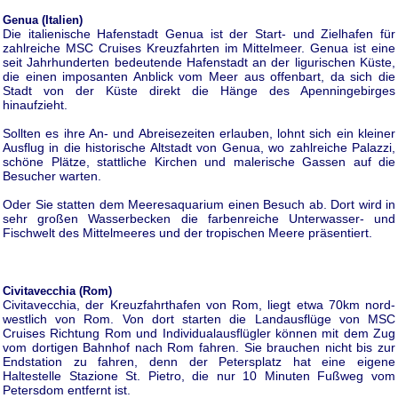
Genua (Italien)
Die italienische Hafenstadt Genua ist der Start- und Zielhafen für
zahlreiche MSC Cruises Kreuzfahrten im Mittelmeer. Genua ist eine
seit Jahrhunderten bedeutende Hafenstadt an der ligurischen Küste,
die einen imposanten Anblick vom Meer aus offenbart, da sich die
Stadt von der Küste direkt die Hänge des Apenningebirges
hinaufzieht.
Sollten es ihre An- und Abreisezeiten erlauben, lohnt sich ein kleiner
Ausflug in die historische Altstadt von Genua, wo zahlreiche Palazzi,
schöne Plätze, stattliche Kirchen und malerische Gassen auf die
Besucher warten.
Oder Sie statten dem Meeresaquarium einen Besuch ab. Dort wird in
sehr großen Wasserbecken die farbenreiche Unterwasser- und
Fischwelt des Mittelmeeres und der tropischen Meere präsentiert.
Civitavecchia (Rom)
Civitavecchia, der Kreuzfahrthafen von Rom, liegt etwa 70km nord-
westlich von Rom. Von dort starten die Landausflüge von MSC
Cruises Richtung Rom und Individualausflügler können mit dem Zug
vom dortigen Bahnhof nach Rom fahren. Sie brauchen nicht bis zur
Endstation zu fahren, denn der Petersplatz hat eine eigene
Haltestelle Stazione St. Pietro, die nur 10 Minuten Fußweg vom
Petersdom entfernt ist.