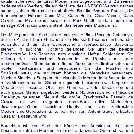
katalanischen Architekturstil Modernisme zugeordnet wird. Zu seinen
bedeutenden Werken, die auf der Liste des UNESCO Weltkulturerbes
stehen, zählen die römisch-katholische Basilika Sagrada Familia, die
formschönen Häuser Casa Mila, Casa Batllo, Casa Vicens, Casa
Calvet und Palau Güell sowie der Park Güell, in dem auch das
einstige Wohnhaus Gaudis steht, das heute eine Museum ist.
Der Mittelpunkt der Stadt ist der malerische Platz Placa de Catalunya,
der die Altstadt Barri Gotic und die Neustadt Example miteinander
verbindet und um den wunderschöne repräsentative Bauwerke
stehen. In südlicher Richtung gelangen Sie über die belebte
Flanierstraße Las Ramblas zum einstigen Hafen. Schlendern Sie
entlang der malerischen Promenade Las Ramblas mit ihren
modernen Geschäften, bunten Blumenläden, edlen Straßencafes und
noblen Restaurants und bewundern Sie die Musiker und
Straßenkünstler, die mit ihrem Können die Menschen bezaubern.
Machen Sie einen Stopp an der Markthalle Mercat de la Boqueria, wo
an zahlreichen bunten Ständen regionale Leckereien wie fangfrische
Meerestiere, leckeres Obst und Gemüse, allerlei Käsesorten und
auch ganze Menüs angeboten werden. Nordwestlich vom Placa de
Catalunya gelangen Sie auf die große Prachtstraße Passeig de
Gracia, die von eleganten Tapas-Bars, edlen Modeläden,
Juweliergeschäften, schicken Hotels und von zahlreichen
Modernisme-Gebäuden u. a. von der von Antoni Gaudi erbauten
Casa Mila gesäumt wird.
Barcelona ist eine Stadt der Künste und Architektur, die ihren
Besuchern zahllose Museen, historische Bauwerke, Opernhäuser und