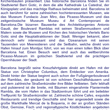
Kirchenbauten präsentiert. Das historische Barcelona finden Sie im
Stadtviertel Barri Gotic, in dem die alte Kathedrale La Catedral, der
Königsplatz und das mächtige Rathaus beheimatet sind. Barcelona ist
auch berühmt für seine zahlreichen hochinteressanten Museen, wie
das Museum Fundacio Joan Miro, das Picasso-Museum und das
zeitgenössische Museum Museu d Art Contemporani de
Barcelona.Die bizarren Bauwerke des Architekturgenies Antonio
Gaudi, der Boulevard Ramblas mit seinen Straßenmusikern und
Malern sowie die Museen und Kirchen des historischen Viertels Bario
Gotic sind die Hauptattraktionen der Stadt. Weniger bekannt, aber
dennoch sehr interessant sind das Ozeanarium mit seinen
Tausenden von Meerestieren und die Seilbahn, welche direkt vom
Hafen hinauf zum Montijuc führt, von wo man einen tollen Blick über
Barcelona hat. Einen Besuch wert sind auch das weltberühmte
Picasso-Museum im gotischen Stadtviertel und die prächtigen
Opernhäuser der Stadt.
Barcelona begrüßt seine Kreuzfahrtgäste direkt am Hafen mit der
Statue von Christopher Columbus, dem Entdecker von Amerika.
Direkt hinter der Statue beginnt auch schon der Fußgängerboulevard
der Ramblas, der gesäumt ist von schönen Geschäftshäusern und
auf dem zahlreiche Straßenkünstler ihre Bilder feilbieten. Sehr lebhaft
und pulsierend ist die breite, mit Bäumen eingerahmte Flaniermeile
Rambla, die vom Hafen in das Stadtzentrum führt und ein beliebter
Treffpunkt für Straßenkünstler ist. Zahlreiche schöne Cafes, exquisite
Restaurants und trendige Geschäfte sind hier angesiedelt sowie die
große Markthalle Mercat de la Boqueria, in der an großen Ständen
Obst, Gemüse, Fisch und regionaltypische Köstlichkeiten angeboten