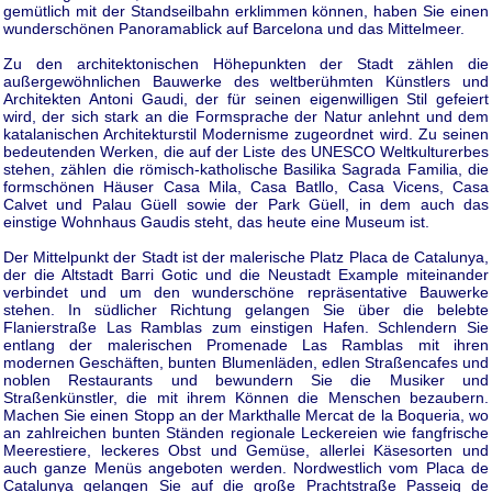
gemütlich mit der Standseilbahn erklimmen können, haben Sie einen
wunderschönen Panoramablick auf Barcelona und das Mittelmeer.
Zu den architektonischen Höhepunkten der Stadt zählen die
außergewöhnlichen Bauwerke des weltberühmten Künstlers und
Architekten Antoni Gaudi, der für seinen eigenwilligen Stil gefeiert
wird, der sich stark an die Formsprache der Natur anlehnt und dem
katalanischen Architekturstil Modernisme zugeordnet wird. Zu seinen
bedeutenden Werken, die auf der Liste des UNESCO Weltkulturerbes
stehen, zählen die römisch-katholische Basilika Sagrada Familia, die
formschönen Häuser Casa Mila, Casa Batllo, Casa Vicens, Casa
Calvet und Palau Güell sowie der Park Güell, in dem auch das
einstige Wohnhaus Gaudis steht, das heute eine Museum ist.
Der Mittelpunkt der Stadt ist der malerische Platz Placa de Catalunya,
der die Altstadt Barri Gotic und die Neustadt Example miteinander
verbindet und um den wunderschöne repräsentative Bauwerke
stehen. In südlicher Richtung gelangen Sie über die belebte
Flanierstraße Las Ramblas zum einstigen Hafen. Schlendern Sie
entlang der malerischen Promenade Las Ramblas mit ihren
modernen Geschäften, bunten Blumenläden, edlen Straßencafes und
noblen Restaurants und bewundern Sie die Musiker und
Straßenkünstler, die mit ihrem Können die Menschen bezaubern.
Machen Sie einen Stopp an der Markthalle Mercat de la Boqueria, wo
an zahlreichen bunten Ständen regionale Leckereien wie fangfrische
Meerestiere, leckeres Obst und Gemüse, allerlei Käsesorten und
auch ganze Menüs angeboten werden. Nordwestlich vom Placa de
Catalunya gelangen Sie auf die große Prachtstraße Passeig de