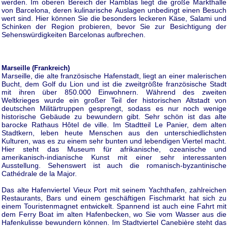
werden. Im oberen Bereich der Ramblas liegt die große Markthalle
von Barcelona, deren kulinarische Auslagen unbedingt einen Besuch
wert sind. Hier können Sie die besonders leckeren Käse, Salami und
Schinken der Region probieren, bevor Sie zur Besichtigung der
Sehenswürdigkeiten Barcelonas aufbrechen.
Marseille (Frankreich)
Marseille, die alte französische Hafenstadt, liegt an einer malerischen
Bucht, dem Golf du Lion und ist die zweitgrößte französische Stadt
mit ihren über 850.000 Einwohnern. Während des zweiten
Weltkrieges wurde ein großer Teil der historischen Altstadt von
deutschen Militärtruppen gesprengt, sodass es nur noch wenige
historische Gebäude zu bewundern gibt. Sehr schön ist das alte
barocke Rathaus Hôtel de ville. Im Stadtteil Le Panier, dem alten
Stadtkern, leben heute Menschen aus den unterschiedlichsten
Kulturen, was es zu einem sehr bunten und lebendigen Viertel macht.
Hier steht das Museum für afrikanische, ozeanische und
amerikanisch-indianische Kunst mit einer sehr interessanten
Ausstellung. Sehenswert ist auch die romanisch-byzantinische
Cathédrale de la Major.
Das alte Hafenviertel Vieux Port mit seinem Yachthafen, zahlreichen
Restaurants, Bars und einem geschäftigen Fischmarkt hat sich zu
einem Touristenmagnet entwickelt. Spannend ist auch eine Fahrt mit
dem Ferry Boat im alten Hafenbecken, wo Sie vom Wasser aus die
Hafenkulisse bewundern können. Im Stadtviertel Canebière steht das