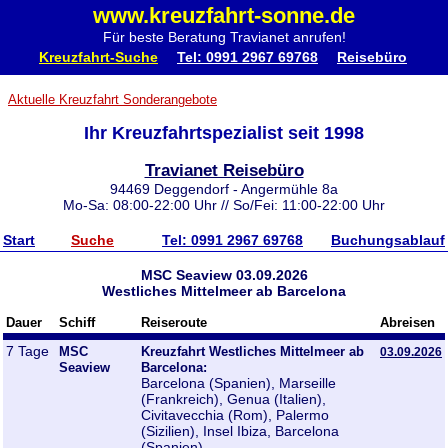
www.kreuzfahrt-sonne.de
Für beste Beratung Travianet anrufen!
Kreuzfahrt-Suche
Tel: 0991 2967 69768
Reisebüro
Aktuelle Kreuzfahrt Sonderangebote
Ihr Kreuzfahrtspezialist seit 1998
Travianet Reisebüro
94469 Deggendorf - Angermühle 8a
Mo-Sa: 08:00-22:00 Uhr // So/Fei: 11:00-22:00 Uhr
Start
Suche
Tel: 0991 2967 69768
Buchungsablauf
MSC Seaview 03.09.2026
Westliches Mittelmeer ab Barcelona
Dauer
Schiff
Reiseroute
Abreisen
7 Tage
MSC
Kreuzfahrt Westliches Mittelmeer ab
03.09.2026
Seaview
Barcelona:
Barcelona (Spanien), Marseille
(Frankreich), Genua (Italien),
Civitavecchia (Rom), Palermo
(Sizilien), Insel Ibiza, Barcelona
(Spanien)