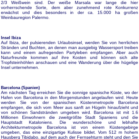
2/3 Weißwein sind. Der weiße Marsala war lange die hier
vorherrschende Sorte, dem aber zunehmend rote Konkurrenz
erwächst und dies besonders in der ca. 15.000 ha großen
Weinbauregion Palermo.
Insel Ibiza
Auf Ibiza, der pulsierenden Urlaubsinsel, werden Sie von herrlichen
Stränden und Buchten, an denen man ausgiebig Wassersport treiben
kann und einem aufregenden Partyleben empfangen. Aber auch
Naturfreunde kommen auf ihre Kosten und können sich alte
Tropfsteinhöhlen anschauen und eine Wanderung über die hügelige
Insel unternehmen.
Barcelona (Spanien)
Am nächsten Tag erreichen Sie die sonnige spanische Küste, wo der
Hafen von Barcelona in den Morgenstunden angelaufen wird. Heute
werden Sie von der spanischen Küstenmetropole Barcelona
empfangen, die sich vom Meer aus sanft an Hügeln hinaufzieht und
von schönen Sandstränden umgeben wird. Barcelona ist mit 1.6
Millionen Einwohnern die zweitgrößte Stadt Spaniens und die
Hauptstadt Kataloniens. Die wunderschöne und lebhafte
Architekturmetropole Barcelona ist von einem Küstengebirge
umgeben, das eine einzigartige Kulisse bildet. Vom 512 m hohem
Hausberg Tibidabo, auf dem auch der Fernsehturm steht und den Sie