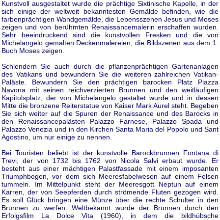
Kunstvoll ausgestaltet wurde die prächtige Sixtinische Kapelle, in der
sich einige der weltweit bekanntesten Gemälde befinden, wie die
farbenprächtigen Wandgemälde, die Lebensszenen Jesus und Moses
zeigen und von berühmten Renaissancemalerin erschaffen wurden.
Sehr beeindruckend sind die kunstvollen Fresken und die von
Michelangelo gemalten Deckenmalereien, die Bildszenen aus dem 1.
Buch Moses zeigen.
Schlendern Sie auch durch die pflanzenprächtigen Gartenanlagen
des Vatikans und bewundern Sie die weiteren zahlreichen Vatikan-
Paläste. Bewundern Sie den prächtigen barocken Platz Piazza
Navona mit seinen reichverzierten Brunnen und den weitläufigen
Kapitolsplatz, der von Michelangelo gestaltet wurde und in dessen
Mitte die bronzene Reiterstatue von Kaiser Mark Aurel steht. Begeben
Sie sich weiter auf die Spuren der Renaissance und des Barocks in
den Renaissancepalästen Palazzo Farnese, Palazzo Spada und
Palazzo Venezia und in den Kirchen Santa Maria del Popolo und Sant
Agostino, um nur einige zu nennen.
Bei Touristen beliebt ist der kunstvolle Barockbrunnen Fontana di
Trevi, der von 1732 bis 1762 von Nicola Salvi erbaut wurde. Er
besteht aus einer mächtigen Palastfassade mit einem imposanten
Triumphbogen, vor dem sich Meeresfabelwesen auf einem Felsen
tummeln. Im Mittelpunkt steht der Meeresgott Neptun auf einem
Karren, der von Seepferden durch strömende Fluten gezogen wird.
Es soll Glück bringen eine Münze über die rechte Schulter in den
Brunnen zu werfen. Weltbekannt wurde der Brunnen durch den
Erfolgsfilm La Dolce Vita (1960), in dem die bildhübsche