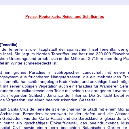
Preise, Routenkarte, Reise- und Schiffsinfos
Teneriffa)
de Tenerife ist die Hauptstadt der spanischen Insel Teneriffa, der g
 Insel. Sie liegt im Norden Teneriffas und hat rund 220.000 Einwohne
schen Ursprungs und erhebt sich in der Mitte auf 3.718 m zum Berg Pic
el im Winter schneebedeckt ist.
ist ein grünes Paradies in subtropischer Landschaft mit einem in
gssystem aus fruchtbaren Hängeterrassen, die ein mehrmaliges Ern
n. Teneriffa hat schön angelegte Badeküsten und unzählige Tauchmögli
ist mit seiner üppigen Vegetation auch ein Paradies für Wanderer. Sehr
rungen am Vulkankessel des Teide mit seinen rot-orangenen Lavabroc
lich liegenden Schlucht Barranco del Infierno. Die Schlucht bietet v
ltige Vegetation und einen beeindruckenden Wasserfall.
adt Santa Cruz de Tenerife ist eine charmante Stadt mit einem Mix a
rchitektur. Besonders sehenswert ist der Hafen und die Altstadt
n Gebäuden, wie der Carta-Palast und die Barockkirche Iglesia de la
 nennt ein geschäftiges Einkaufsviertel, das beeindruckends Mus
spital Civil, sowie einen gern besuchten Botanischen Garten ihr