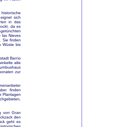
historische
eignet sich
ten in das
ockt, da es
ßgetünchten
e las Nieves
. Sie finden
n Wüste bis
stadt Barrio
inkelte alte
olumbushaus
ponaten zur
nnenanbeter
ber finden
ge Plantagen
chgebieten,
rg von Gran
Zickzack den
ück geht es
istorischen