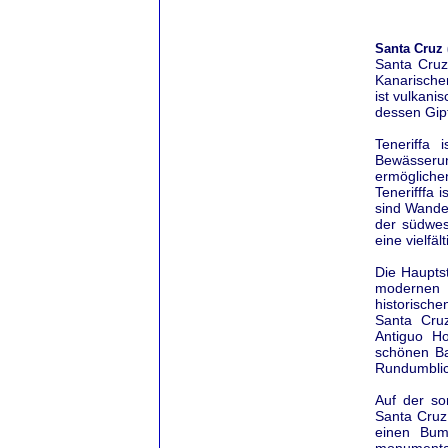
Santa Cruz (
Santa Cruz 
Kanarischen
ist vulkani
dessen Gipf
Teneriffa 
Bewässerun
ermögliche
Tenerifffa 
sind Wande
der südwest
eine vielfä
Die Hauptst
modernen A
historische
Santa Cruz
Antiguo Ho
schönen Ba
Rundumblic
Auf der so
Santa Cruz
einen Bum