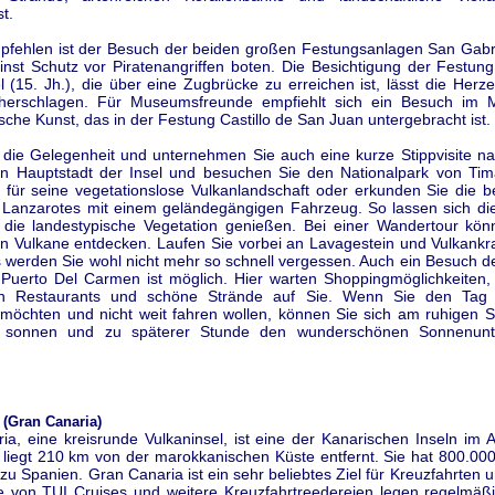
t.
pfehlen ist der Besuch der beiden großen Festungsanlagen San Gabr
inst Schutz vor Piratenangriffen boten. Die Besichtigung der Festung
 (15. Jh.), die über eine Zugbrücke zu erreichen ist, lässt die Her
öherschlagen. Für Museumsfreunde empfiehlt sich ein Besuch im 
sche Kunst, das in der Festung Castillo de San Juan untergebracht ist.
 die Gelegenheit und unternehmen Sie auch eine kurze Stippvisite na
en Hauptstadt der Insel und besuchen Sie den Nationalpark von Tim
t für seine vegetationslose Vulkanlandschaft oder erkunden Sie die 
 Lanzarotes mit einem geländegängigen Fahrzeug. So lassen sich di
 die landestypische Vegetation genießen. Bei einer Wandertour kön
en Vulkane entdecken. Laufen Sie vorbei an Lavagestein und Vulkankr
s werden Sie wohl nicht mehr so schnell vergessen. Auch ein Besuch d
 Puerto Del Carmen ist möglich. Hier warten Shoppingmöglichkeiten,
n Restaurants und schöne Strände auf Sie. Wenn Sie den Tag
 möchten und nicht weit fahren wollen, können Sie sich am ruhigen S
 sonnen und zu späterer Stunde den wunderschönen Sonnenunt
(Gran Canaria)
a, eine kreisrunde Vulkaninsel, ist eine der Kanarischen Inseln im 
liegt 210 km von der marokkanischen Küste entfernt. Sie hat 800.00
zu Spanien. Gran Canaria ist ein sehr beliebtes Ziel für Kreuzfahrten 
tte von TUI Cruises und weitere Kreuzfahrtreedereien legen regelmäß