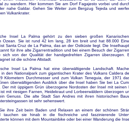
l zu wandern. Hier kommen Sie am Dorf Fagajesto vorbei und durc
der nahe Galdar. Gehen Sie Weiter zum Bergzug Tejeda und werfe
inen Vulkankrater.
sche Insel La Palma gehört zu den sieben großen Kanarischen
en Ozean. Sie ist rund 42 km lang, 28 km breit und hat 88.000 Einw
ist Santa Cruz de La Palma, das an der Ostküste liegt. Die Inselhaup
kannt für ihre alte Zigarrentradition und bei einem Besuch der Zigarr
 sich von der Qualität der handgedrehten Zigarren überzeugen. E
net ist die schöne Altstadt.
ische Insel La Palma hat eine überwältigende Landschaft. Mach
in den Nationalpark zum gigantischen Krater des Vulkans Caldera de
 9 Kilometern Durchmesser und zum Vulkan Teneguia, der 1971 das
 Einen überwältigenden Ausblick über die Insel haben Sie bei La Cum
. Der mit üppigem Grün überzogene Nordosten der Insel mit seinen
 ist mit riesigen Farnen, Heidekraut und Lorbeerwäldern überzogen un
in Genuss. Die alte Stadt San Andres mit ihren historischen Ba
astersteingassen ist sehr sehenswert.
Sie ihre Zeit beim Baden und Relaxen an einem der schönen Strä
 tauchen sie hinab in die fischreiche und faszinierende Unterw
terte können mit dem Mountainbike oder bei einer Wanderung die Inse