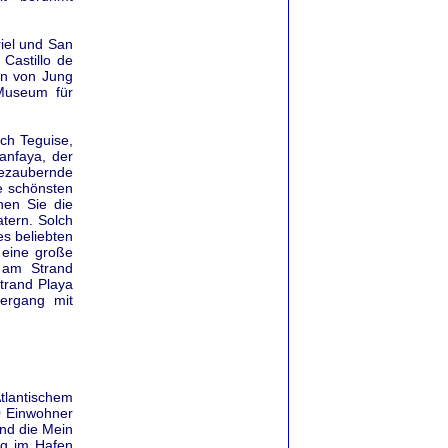
iel und San
 Castillo de
zen von Jung
Museum für
ch Teguise,
anfaya, der
bezaubernde
e schönsten
nen Sie die
atern. Solch
es beliebten
 eine große
 am Strand
trand Playa
ergang mit
Atlantischem
0 Einwohner
und die Mein
ig im Hafen