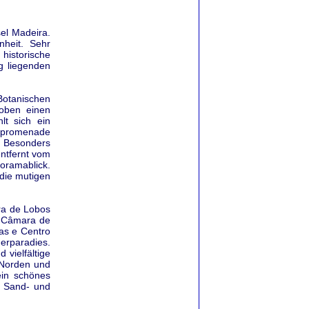
el Madeira.
heit. Sehr
historische
g liegenden
Botanischen
oben einen
lt sich ein
enpromenade
 Besonders
entfernt vom
oramablick.
 die mutigen
ra de Lobos
e Câmara de
tas e Centro
rparadies.
vielfältige
 Norden und
in schönes
. Sand- und