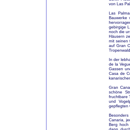
von Las Pa
Las Palmas
Bauwerke w
hervorrag
gebirgige 
noch die u
Häusern zei
mit seinen 
auf Gran C
Tropenwald
In der lebh
de la Vegue
Gassen und
Casa de Co
kanarische
Gran Canar
schöne St
fruchtbare 
und Vogelp
gepflegten
Besonders 
Canaria, je
Berg hoch 
dann durch