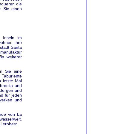
hqueren die
n Sie einen
 Inseln im
ohner. Ihre
tstadt Santa
enmanufaktur
in weiterer
en Sie eine
 Taburiente
 letzte Mal
brecita und
 Bergen und
d für jeden
uwerken und
nde von La
asserwelt.
l erobern.