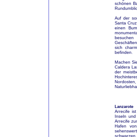
schönen Ba
Rundumblic
Auf der so
Santa Cruz
einen Bum
monumenta
besuchen S
Geschäften
sich charm
befinden.
Machen Sie 
Caldera La
der meistb
Hochintere
Nordosten
Naturliebha
Lanzarote
Arrecife i
Inseln und
Arrecife zu
Hafen von 
sehenswert
schwarzen 