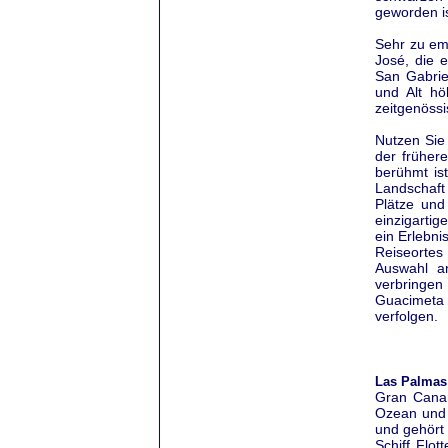
geworden is
Sehr zu em
José, die e
San Gabriel
und Alt h
zeitgenössi
Nutzen Sie
der früher
berühmt is
Landschaft
Plätze und
einzigartig
ein Erlebni
Reiseortes
Auswahl a
verbringen
Guacimeta
verfolgen.
Las Palmas 
Gran Canari
Ozean und 
und gehört 
Schiff Flo