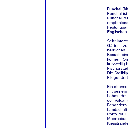
Funchal (Ma
Funchal is
Funchal w
empfehlens
Festungsan
Englischen 
Sehr inter
Gärten, z
herrlichen
Besuch ein
können Si
kurzweilig 
Fischerstä
Die Steilkl
Flieger dor
Ein ebenso
mit seinem
Lobos, das 
do Vulcan
Besonders 
Landschaft
Porto da 
Meeresbad 
Kiesstrände