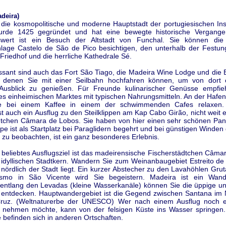
deira)
t die kosmopolitische und moderne Hauptstadt der portugiesischen Ins
urde 1425 gegründet und hat eine bewegte historische Vergangen
wert ist ein Besuch der Altstadt von Funchal. Sie können die 
lage Castelo de São de Pico besichtigen, den unterhalb der Festun
Friedhof und die herrliche Kathedrale Sé.
essant sind auch das Fort São Tiago, die Madeira Wine Lodge und die 
u denen Sie mit einer Seilbahn hochfahren können, um von dort 
 Ausblick zu genießen. Für Freunde kulinarischer Genüsse empfieh
es einheimischen Marktes mit typischen Nahrungsmitteln. An der Haf
e bei einem Kaffee in einem der schwimmenden Cafes relaxen.
ist auch ein Ausflug zu den Steilklippen am Kap Cabo Girão, nicht weit 
dtchen Câmara de Lobos. Sie haben von hier einen sehr schönen Pan
ippe ist als Startplatz bei Paraglidern begehrt und bei günstigen Winden
t zu beobachten, ist ein ganz besonderes Erlebnis.
 beliebtes Ausflugsziel ist das madeirensische Fischerstädtchen Câma
 idyllischen Stadtkern. Wandern Sie zum Weinanbaugebiet Estreito d
nördlich der Stadt liegt. Ein kurzer Abstecher zu den Lavahöhlen Gru
ismo in São Vicente wird Sie begeistern. Madeira ist ein Wande
entlang den Levadas (kleine Wasserkanäle) können Sie die üppige und 
 entdecken. Hauptwandergebiet ist die Gegend zwischen Santana im
Cruz. (Weltnaturerbe der UNESCO) Wer nach einem Ausflug noch e
nehmen möchte, kann von der felsigen Küste ins Wasser springen
 befinden sich in anderen Ortschaften.