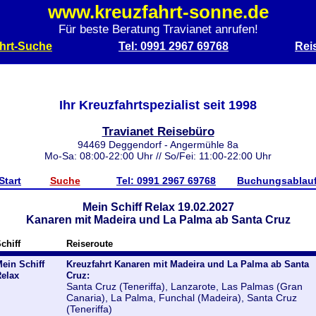
www.kreuzfahrt-sonne.de
Für beste Beratung Travianet anrufen!
hrt-Suche
Tel: 0991 2967 69768
Rei
Ihr Kreuzfahrtspezialist seit 1998
Travianet Reisebüro
94469 Deggendorf - Angermühle 8a
Mo-Sa: 08:00-22:00 Uhr // So/Fei: 11:00-22:00 Uhr
Start
Suche
Tel: 0991 2967 69768
Buchungsablau
Mein Schiff Relax 19.02.2027
Kanaren mit Madeira und La Palma ab Santa Cruz
chiff
Reiseroute
ein Schiff
Kreuzfahrt Kanaren mit Madeira und La Palma ab Santa
elax
Cruz:
Santa Cruz (Teneriffa), Lanzarote, Las Palmas (Gran
Canaria), La Palma, Funchal (Madeira), Santa Cruz
(Teneriffa)