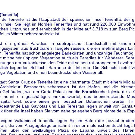
Teneriffa)
de Tenerife ist die Hauptstadt der spanischen Insel Teneriffa, der g
 Insel. Sie liegt im Norden Teneriffas und hat rund 220.000 Einwohne
schen Ursprungs und erhebt sich in der Mitte auf 3.718 m zum Berg Pic
el im Winter schneebedeckt ist.
ist ein grünes Paradies in subtropischer Landschaft mit einem in
gssystem aus fruchtbaren Hängeterrassen, die ein mehrmaliges Ern
n. Teneriffa hat schön angelegte Badeküsten und unzählige Tauchmögli
ist mit seiner üppigen Vegetation auch ein Paradies für Wanderer. Sehr
rungen am Vulkankessel des Teide mit seinen rot-orangenen Lavabroc
lich liegenden Schlucht Barranco del Infierno. Die Schlucht bietet v
ltige Vegetation und einen beeindruckenden Wasserfall.
adt Santa Cruz de Tenerife ist eine charmante Stadt mit einem Mix a
rchitektur. Besonders sehenswert ist der Hafen und die Altstadt
n Gebäuden, wie der Carta-Palast und die Barockkirche Iglesia de la
 nennt ein geschäftiges Einkaufsviertel, das beeindruckends Mus
spital Civil, sowie einen gern besuchten Botanischen Garten ihr
destrände Las Gaviotas und Las Teresitas liegen unweit von Santa 
k über die Insel haben Sie vom nahe gelegenen Berg Monte de la Esp
nnigen Vulkaninsel Teneriffa legen Sie im Hafen der bezaubernden
 an, die vom Anagagebirge umrahmt in einer malerischen Bucht liegt.
mel über den weitläufigen Plaza de Espana unweit des Hafen