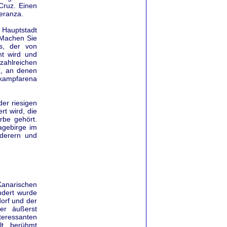
Cruz. Einen
eranza.
 Hauptstadt
 Machen Sie
s, der von
t wird und
zahlreichen
z, an denen
rkampfarena
der riesigen
t wird, die
rbe gehört.
agebirge im
derern und
Kanarischen
ndert wurde
dorf und der
ner äußerst
teressanten
alt berühmt