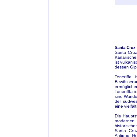
Santa Cruz (
Santa Cruz 
Kanarischen
ist vulkani
dessen Gipf
Teneriffa 
Bewässerun
ermögliche
Tenerifffa 
sind Wande
der südwest
eine vielfä
Die Hauptst
modernen A
historische
Santa Cruz
Antiguo Ho