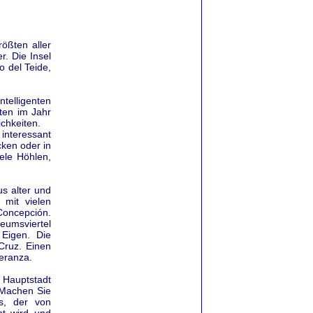
rößten aller
r. Die Insel
o del Teide,
telligenten
ten im Jahr
chkeiten.
 interessant
ken oder in
iele Höhlen,
us alter und
 mit vielen
 Concepción.
eumsviertel
 Eigen. Die
Cruz. Einen
eranza.
 Hauptstadt
 Machen Sie
s, der von