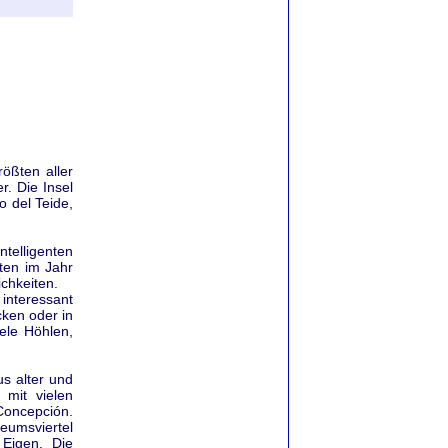
rößten aller
r. Die Insel
o del Teide,
telligenten
ten im Jahr
chkeiten.
 interessant
ken oder in
iele Höhlen,
us alter und
 mit vielen
 Concepción.
eumsviertel
 Eigen. Die