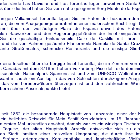
destrände Las Gaviotas und Las Teresitas liegen unweit von Santa 
k über die Insel haben Sie vom nahe gelegenen Berg Monte de la Esp
nnigen Vulkaninsel Teneriffa legen Sie im Hafen der bezaubernden
 an, die vom Anagagebirge umrahmt in einer malerischen Bucht liegt.
mel über den weitläufigen Plaza de Espana unweit des Hafen
len Bauwerken und den Regierungsgebäuden der Insel eingesäum
ie die geschäftige Einkaufsmeile Calle de Castillo mit ihren 
 und die von Palmen gesäumte Flaniermeile Rambla de Santa Cru
ante Straßencafes, schmucke Restaurants und die einstige Stie
eine Inseltour über die bergige Insel Teneriffa, die im Zentrum von 
s Canadas mit dem 3718 m hohem Vulkanberg Pico del Teide dominier
esuchteste Nationalpark Spaniens ist und zum UNESCO Weltnature
ssant ist auch ein Ausflug in das von Schluchten durchzogene Anag
, das von Lorbeerwäldern überzogen ist und den zahlreichen Wan
bern schöne Aussichtspunkte bietet.
st seit 1852 die bezaubernde Hauptstadt von Lanzarote, einer der 
 ein beliebtes Reiseziel für Mein Schiff Kreuzfahrten. Im 15. Jahrhu
m ersten Mal urkundlich erwähnt, damals war es ein winziges Fischer
Teguise, der alten Hauptstadt. Arrecife entwickelte sich zu ei
en Stadt inmitten einer reizvollen Umgebung, die durch ihre in
Strände, artenreichen Korallenbänke und landschaftliche Vielf