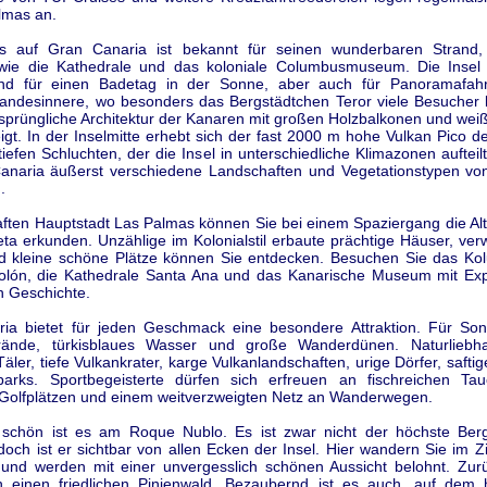
lmas an.
 auf Gran Canaria ist bekannt für seinen wunderbaren Strand, 
ie die Kathedrale und das koloniale Columbusmuseum. Die Insel 
end für einen Badetag in der Sonne, aber auch für Panoramafahr
Landesinnere, wo besonders das Bergstädtchen Teror viele Besucher l
rsprüngliche Architektur der Kanaren mit großen Holzbalkonen und wei
gt. In der Inselmitte erhebt sich der fast 2000 m hohe Vulkan Pico d
tiefen Schluchten, der die Insel in unterschiedliche Klimazonen aufteilt
anaria äußerst verschiedene Landschaften und Vegetationstypen vo
.
aften Hauptstadt Las Palmas können Sie bei einem Spaziergang die Alt
ta erkunden. Unzählige im Kolonialstil erbaute prächtige Häuser, verw
 kleine schöne Plätze können Sie entdecken. Besuchen Sie das K
lón, die Kathedrale Santa Ana und das Kanarische Museum mit Ex
n Geschichte.
ia bietet für jeden Geschmack eine besondere Attraktion. Für So
rände, türkisblaues Wasser und große Wanderdünen. Naturliebha
Täler, tiefe Vulkankrater, karge Vulkanlandschaften, urige Dörfer, safti
arks. Sportbegeisterte dürfen sich erfreuen an fischreichen Tau
 Golfplätzen und einem weitverzweigten Netz an Wanderwegen.
schön ist es am Roque Nublo. Es ist zwar nicht der höchste Be
doch ist er sichtbar von allen Ecken der Insel. Hier wandern Sie im 
und werden mit einer unvergesslich schönen Aussicht belohnt. Zur
 einen friedlichen Pinienwald. Bezaubernd ist es auch, auf dem h