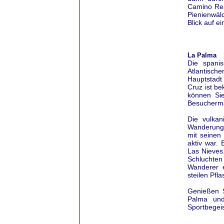
Camino Rea
Pienienwäl
Blick auf e
La Palma
Die spani
Atlantisch
Hauptstadt 
Cruz ist be
können Sie
Besuchermag
Die vulkan
Wanderung 
mit seinen
aktiv war.
Las Nieves
Schluchten
Wanderer e
steilen Pfl
Genießen 
Palma und
Sportbegeis