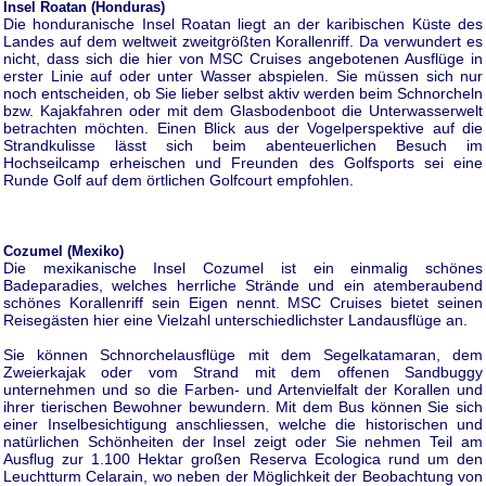
Insel Roatan (Honduras)
Die honduranische Insel Roatan liegt an der karibischen Küste des
Landes auf dem weltweit zweitgrößten Korallenriff. Da verwundert es
nicht, dass sich die hier von MSC Cruises angebotenen Ausflüge in
erster Linie auf oder unter Wasser abspielen. Sie müssen sich nur
noch entscheiden, ob Sie lieber selbst aktiv werden beim Schnorcheln
bzw. Kajakfahren oder mit dem Glasbodenboot die Unterwasserwelt
betrachten möchten. Einen Blick aus der Vogelperspektive auf die
Strandkulisse lässt sich beim abenteuerlichen Besuch im
Hochseilcamp erheischen und Freunden des Golfsports sei eine
Runde Golf auf dem örtlichen Golfcourt empfohlen.
Cozumel (Mexiko)
Die mexikanische Insel Cozumel ist ein einmalig schönes
Badeparadies, welches herrliche Strände und ein atemberaubend
schönes Korallenriff sein Eigen nennt. MSC Cruises bietet seinen
Reisegästen hier eine Vielzahl unterschiedlichster Landausflüge an.
Sie können Schnorchelausflüge mit dem Segelkatamaran, dem
Zweierkajak oder vom Strand mit dem offenen Sandbuggy
unternehmen und so die Farben- und Artenvielfalt der Korallen und
ihrer tierischen Bewohner bewundern. Mit dem Bus können Sie sich
einer Inselbesichtigung anschliessen, welche die historischen und
natürlichen Schönheiten der Insel zeigt oder Sie nehmen Teil am
Ausflug zur 1.100 Hektar großen Reserva Ecologica rund um den
Leuchtturm Celarain, wo neben der Möglichkeit der Beobachtung von