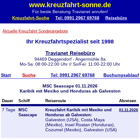
www.kreuzfahrt-sonne.de
Für beste Beratung Travianet anrufen!
Kreuzfahrt-Suche
Tel: 0991 2967 69768
Reisebüro
Aktuelle Kreuzfahrt Sonderangebote
Ihr Kreuzfahrtspezialist seit 1998
Travianet Reisebüro
94469 Deggendorf - Angermühle 8a
Mo-Sa: 08:00-22:00 Uhr // So/Fei: 11:00-22:00 Uhr
Start
Suche
Tel: 0991 2967 69768
Buchungsablauf
MSC Seascape 01.11.2026
Karibik mit Mexiko und Honduras ab Galveston
Dauer
Schiff
Reiseroute
Abreisen
7 Tage
MSC
Kreuzfahrt Karibik mit Mexiko und
01.11.2026
Seascape
Honduras ab Galveston:
Galveston (USA), Costa Maya
(Mexiko), Insel Roatan (Honduras),
Cozumel (Mexiko), Galveston (USA)