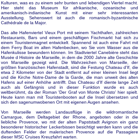
Kulturen, was es zu einem sehr bunten und lebendigen Viertel macht.
Hier steht das Museum für afrikanische, ozeanische und
amerikanisch-indianische Kunst mit einer sehr interessanten
Ausstellung. Sehenswert ist auch die romanisch-byzantinische
Cathédrale de la Major.
Das alte Hafenviertel Vieux Port mit seinem Yachthafen, zahlreichen
Restaurants, Bars und einem geschäftigen Fischmarkt hat sich zu
einem Touristenmagnet entwickelt. Spannend ist auch eine Fahrt mit
dem Ferry Boat im alten Hafenbecken, wo Sie vom Wasser aus die
Hafenkulisse bewundern können. Im Stadtviertel Canebière steht das
Musée d Histoire de Marseille, in dem die 2000 Jahre alte Geschichte
von Marseille gezeigt wird. Die Wahrzeichen von Marseille, der
größten französischen Hafenstadt, sind die Festung Chateau d'If, die
etwa 2 Kilometer von der Stadt entfernt auf einer kleinen Insel liegt
und die Kirche Notre-Dame de la Garde, die man unweit des alten
Hafens auf einer Anhöhe antrifft. Das Chateau d'If diente lange Zeit
auch als Gefängnis und in dieser Funktion wurde es auch
weltberühmt, da der Roman 'Der Graf von Monte Christo' hier spielt.
Heute kann man mit Touristenbooten auf die Insel übersetzen und
sich den sagenumwobenen Ort mit eigenen Augen ansehen.
Von Marseille werden Landausflüge in die wildromantische
Camargue, dem Deltagebiet der Rhone, angeboten oder in die
liebliche Provence, wo mit der alten Papststadt Avignon ein ganz
besonderer historischer Leckerbissen besichtigt werden kann und die
duftenden Felder der malerischen Provence auf die Passagiere
dieser MSC Cruises Kreuzfahrt warten.