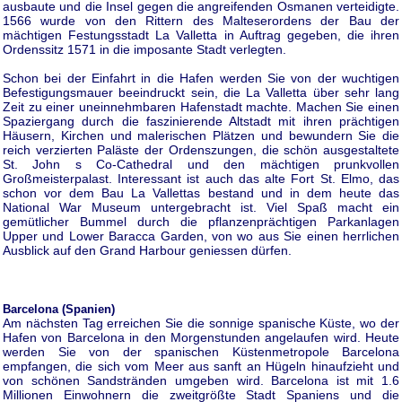
ausbaute und die Insel gegen die angreifenden Osmanen verteidigte.
1566 wurde von den Rittern des Malteserordens der Bau der
mächtigen Festungsstadt La Valletta in Auftrag gegeben, die ihren
Ordenssitz 1571 in die imposante Stadt verlegten.
Schon bei der Einfahrt in die Hafen werden Sie von der wuchtigen
Befestigungsmauer beeindruckt sein, die La Valletta über sehr lang
Zeit zu einer uneinnehmbaren Hafenstadt machte. Machen Sie einen
Spaziergang durch die faszinierende Altstadt mit ihren prächtigen
Häusern, Kirchen und malerischen Plätzen und bewundern Sie die
reich verzierten Paläste der Ordenszungen, die schön ausgestaltete
St. John s Co-Cathedral und den mächtigen prunkvollen
Großmeisterpalast. Interessant ist auch das alte Fort St. Elmo, das
schon vor dem Bau La Vallettas bestand und in dem heute das
National War Museum untergebracht ist. Viel Spaß macht ein
gemütlicher Bummel durch die pflanzenprächtigen Parkanlagen
Upper und Lower Baracca Garden, von wo aus Sie einen herrlichen
Ausblick auf den Grand Harbour geniessen dürfen.
Barcelona (Spanien)
Am nächsten Tag erreichen Sie die sonnige spanische Küste, wo der
Hafen von Barcelona in den Morgenstunden angelaufen wird. Heute
werden Sie von der spanischen Küstenmetropole Barcelona
empfangen, die sich vom Meer aus sanft an Hügeln hinaufzieht und
von schönen Sandstränden umgeben wird. Barcelona ist mit 1.6
Millionen Einwohnern die zweitgrößte Stadt Spaniens und die