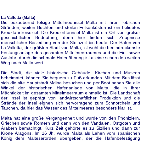
La Valletta (Malta)
Die bezaubernd felsige Mittelmeerinsel Malta mit ihren lieblichen
Stränden, weiten Buchten und steilen Felsenküsten ist ein beliebtes
Kreuzfahrtreiseziel. Die Kreuzritterinsel Malta ist ein Ort von großer
geschichtlicher Bedeutung, denn hier finden sich Zeugnisse
menschlicher Besiedlung von der Steinzeit bis heute. Der Hafen von
La Valletta, der größten Stadt von Malta, ist wohl die beeindruckenste
Festungsanlage des gesamten Mittelmeerraumes und die Ein- sowie
Ausfahrt durch die schmale Hafenöffnung ist alleine schon den weiten
Weg nach Malta wert.
Die Stadt, die viele historische Gebäude, Kirchen und Museen
beheimatet, können Sie bequem zu Fuß erkunden. Mit dem Bus lässt
sich die alte Hauptstadt Mdina besuchen und per Boot sehen Sie alle
Winkel der historischen Hafenanlage von Malta, die in ihrer
Mächtigkeit im gesamten Mittelmeerraum einmalig ist. Die Landschaft
der Insel ist geprägt von landwirtschaftlicher Produktion und die
Strände der Insel eignen sich hervorragend zum Schnorcheln und
Tauchen, da hier das Wasser des Mittelmeeres besonders klar ist.
Malta hat eine große Vergangenheit und wurde von den Phöniziern,
Griechen sowie Römern und dann von den Vandalen, Ostgoten und
Arabern bemächtigt. Kurz Zeit gehörte es zu Sizilien und dann zur
Krone Aragons. Im 16 Jh. wurde Malta als Lehen vom spanischen
König dem Malteserorden übergeben, der die Hafenbefestigung