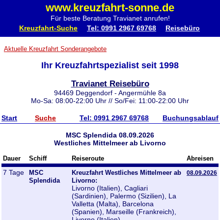
www.kreuzfahrt-sonne.de
Für beste Beratung Travianet anrufen!
Kreuzfahrt-Suche
Tel: 0991 2967 69768
Reisebüro
Aktuelle Kreuzfahrt Sonderangebote
Ihr Kreuzfahrtspezialist seit 1998
Travianet Reisebüro
94469 Deggendorf - Angermühle 8a
Mo-Sa: 08:00-22:00 Uhr // So/Fei: 11:00-22:00 Uhr
Start
Suche
Tel: 0991 2967 69768
Buchungsablauf
MSC Splendida 08.09.2026
Westliches Mittelmeer ab Livorno
Dauer
Schiff
Reiseroute
Abreisen
7 Tage
MSC
Kreuzfahrt Westliches Mittelmeer ab
08.09.2026
Splendida
Livorno:
Livorno (Italien), Cagliari
(Sardinien), Palermo (Sizilien), La
Valletta (Malta), Barcelona
(Spanien), Marseille (Frankreich),
Livorno (Italien)