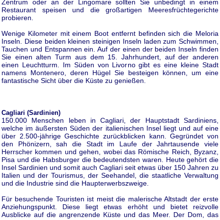
Zentrum oder an der Lingomare sollten Sie unbedingt in einem
Restaurant speisen und die großartigen Meeresfrüchtegerichte
probieren.
Wenige Kilometer mit einem Boot entfernt befinden sich die Meloria
Inseln. Diese beiden kleinen steinigen Inseln laden zum Schwimmen,
Tauchen und Entspannen ein. Auf der einen der beiden Inseln finden
Sie einen alten Turm aus dem 15. Jahrhundert, auf der anderen
einen Leuchtturm. Im Süden von Livorno gibt es eine kleine Stadt
namens Montenero, deren Hügel Sie besteigen können, um eine
fantastische Sicht über die Küste zu genießen.
Cagliari (Sardinien)
150.000 Menschen leben in Cagliari, der Hauptstadt Sardiniens,
welche im äußersten Süden der italienischen Insel liegt und auf eine
über 2.500-jährige Geschichte zurückblicken kann. Gegründet von
den Phönizern, sah die Stadt im Laufe der Jahrtausende viele
Herrscher kommen und gehen, wobei das Römische Reich, Byzanz,
Pisa und die Habsburger die bedeutendsten waren. Heute gehört die
Insel Sardinien und somit auch Cagliari seit etwas über 150 Jahren zu
Italien und der Tourismus, der Seehandel, die staatliche Verwaltung
und die Industrie sind die Haupterwerbszweige.
Für besuchende Touristen ist meist die malerische Altstadt der erste
Anziehungspunkt. Diese liegt etwas erhöht und bietet reizvolle
Ausblicke auf die angrenzende Küste und das Meer. Der Dom, das