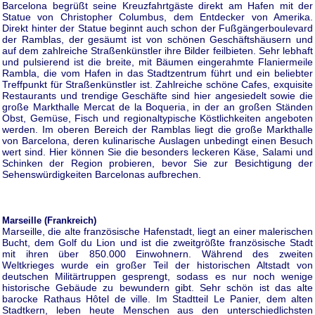
Barcelona begrüßt seine Kreuzfahrtgäste direkt am Hafen mit der
Statue von Christopher Columbus, dem Entdecker von Amerika.
Direkt hinter der Statue beginnt auch schon der Fußgängerboulevard
der Ramblas, der gesäumt ist von schönen Geschäftshäusern und
auf dem zahlreiche Straßenkünstler ihre Bilder feilbieten. Sehr lebhaft
und pulsierend ist die breite, mit Bäumen eingerahmte Flaniermeile
Rambla, die vom Hafen in das Stadtzentrum führt und ein beliebter
Treffpunkt für Straßenkünstler ist. Zahlreiche schöne Cafes, exquisite
Restaurants und trendige Geschäfte sind hier angesiedelt sowie die
große Markthalle Mercat de la Boqueria, in der an großen Ständen
Obst, Gemüse, Fisch und regionaltypische Köstlichkeiten angeboten
werden. Im oberen Bereich der Ramblas liegt die große Markthalle
von Barcelona, deren kulinarische Auslagen unbedingt einen Besuch
wert sind. Hier können Sie die besonders leckeren Käse, Salami und
Schinken der Region probieren, bevor Sie zur Besichtigung der
Sehenswürdigkeiten Barcelonas aufbrechen.
Marseille (Frankreich)
Marseille, die alte französische Hafenstadt, liegt an einer malerischen
Bucht, dem Golf du Lion und ist die zweitgrößte französische Stadt
mit ihren über 850.000 Einwohnern. Während des zweiten
Weltkrieges wurde ein großer Teil der historischen Altstadt von
deutschen Militärtruppen gesprengt, sodass es nur noch wenige
historische Gebäude zu bewundern gibt. Sehr schön ist das alte
barocke Rathaus Hôtel de ville. Im Stadtteil Le Panier, dem alten
Stadtkern, leben heute Menschen aus den unterschiedlichsten