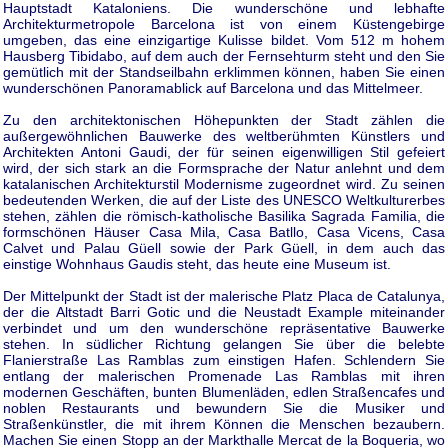
Hauptstadt Kataloniens. Die wunderschöne und lebhafte
Architekturmetropole Barcelona ist von einem Küstengebirge
umgeben, das eine einzigartige Kulisse bildet. Vom 512 m hohem
Hausberg Tibidabo, auf dem auch der Fernsehturm steht und den Sie
gemütlich mit der Standseilbahn erklimmen können, haben Sie einen
wunderschönen Panoramablick auf Barcelona und das Mittelmeer.
Zu den architektonischen Höhepunkten der Stadt zählen die
außergewöhnlichen Bauwerke des weltberühmten Künstlers und
Architekten Antoni Gaudi, der für seinen eigenwilligen Stil gefeiert
wird, der sich stark an die Formsprache der Natur anlehnt und dem
katalanischen Architekturstil Modernisme zugeordnet wird. Zu seinen
bedeutenden Werken, die auf der Liste des UNESCO Weltkulturerbes
stehen, zählen die römisch-katholische Basilika Sagrada Familia, die
formschönen Häuser Casa Mila, Casa Batllo, Casa Vicens, Casa
Calvet und Palau Güell sowie der Park Güell, in dem auch das
einstige Wohnhaus Gaudis steht, das heute eine Museum ist.
Der Mittelpunkt der Stadt ist der malerische Platz Placa de Catalunya,
der die Altstadt Barri Gotic und die Neustadt Example miteinander
verbindet und um den wunderschöne repräsentative Bauwerke
stehen. In südlicher Richtung gelangen Sie über die belebte
Flanierstraße Las Ramblas zum einstigen Hafen. Schlendern Sie
entlang der malerischen Promenade Las Ramblas mit ihren
modernen Geschäften, bunten Blumenläden, edlen Straßencafes und
noblen Restaurants und bewundern Sie die Musiker und
Straßenkünstler, die mit ihrem Können die Menschen bezaubern.
Machen Sie einen Stopp an der Markthalle Mercat de la Boqueria, wo