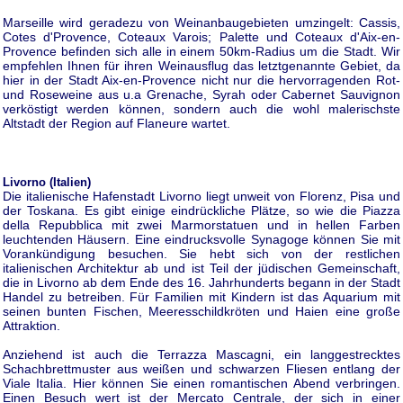
Marseille wird geradezu von Weinanbaugebieten umzingelt: Cassis,
Cotes d'Provence, Coteaux Varois; Palette und Coteaux d'Aix-en-
Provence befinden sich alle in einem 50km-Radius um die Stadt. Wir
empfehlen Ihnen für ihren Weinausflug das letztgenannte Gebiet, da
hier in der Stadt Aix-en-Provence nicht nur die hervorragenden Rot-
und Roseweine aus u.a Grenache, Syrah oder Cabernet Sauvignon
verköstigt werden können, sondern auch die wohl malerischste
Altstadt der Region auf Flaneure wartet.
Livorno (Italien)
Die italienische Hafenstadt Livorno liegt unweit von Florenz, Pisa und
der Toskana. Es gibt einige eindrückliche Plätze, so wie die Piazza
della Repubblica mit zwei Marmorstatuen und in hellen Farben
leuchtenden Häusern. Eine eindrucksvolle Synagoge können Sie mit
Vorankündigung besuchen. Sie hebt sich von der restlichen
italienischen Architektur ab und ist Teil der jüdischen Gemeinschaft,
die in Livorno ab dem Ende des 16. Jahrhunderts begann in der Stadt
Handel zu betreiben. Für Familien mit Kindern ist das Aquarium mit
seinen bunten Fischen, Meeresschildkröten und Haien eine große
Attraktion.
Anziehend ist auch die Terrazza Mascagni, ein langgestrecktes
Schachbrettmuster aus weißen und schwarzen Fliesen entlang der
Viale Italia. Hier können Sie einen romantischen Abend verbringen.
Einen Besuch wert ist der Mercato Centrale, der sich in einer