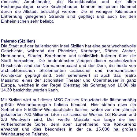
römische Amphitheater, die Barockbasilika und die alten
Festungsanlagen sowie Kirchenbauten können bei einem Bummel
durch die Altstadt besichtigt werden. Die in wenigen Kilometern
Entfernung gelegenen Strände sind gepflegt und auch bei den
Einheimischen sehr beliebt.
Palermo (Sizilien)
Die Stadt auf der italienischen Insel Sizilien hat eine sehr wechselvolle
Geschichte, während der Phönizier, Karthager, Römer, Araber,
Normannen, Staufer, Bourbonen und schließlich Italiener über die
Stadt herrschten. Die bedeutensten Zeugen dieser wechselvollen
Geschichte sind der Normannenpalast und der Dom, die beide von
architektonischen Stilelementen arabischer und normannischer
Architektur geprägt sind. Sehr sehenswert ist auch das Teatro
Massimo, eines der schönsten Theater und Opernhäuser in ganz
Europa, welches in der Regel Dienstag bis Sonntag von 10.00 bis
14.30 besichtigt werden kann.
Mit Sizilien wird auf dieser MSC Cruises Kreuzfahrt die flächenmäßig
größte Weinanbauregion Italiens besucht. Hier stehen etwa ein
Siebtel der 8.500km² Weinbaufläche Italiens, wobei von den jährlich
gekelterten 700 Millionen Litern sizilianischer Weines 1/3 Rotwein und
2/3 Weißwein sind. Der weiße Marsala war lange die hier
vorherrschende Sorte, dem aber zunehmend rote Konkurrenz
erwächst und dies besonders in der ca. 15.000 ha großen
Weinbauregion Palermo.