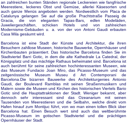
an zahlreichen bunten Ständen regionale Leckereien wie fangfrische
Meerestiere, leckeres Obst und Gemüse, allerlei Käsesorten und
auch ganze Menüs angeboten werden. Nordwestlich vom Placa de
Catalunya gelangen Sie auf die große Prachtstraße Passeig de
Gracia, die von eleganten Tapas-Bars, edlen Modeläden,
Juweliergeschäften, schicken Hotels und von zahlreichen
Modernisme-Gebäuden u. a. von der von Antoni Gaudi erbauten
Casa Mila gesäumt wird.
Barcelona ist eine Stadt der Künste und Architektur, die ihren
Besuchern zahllose Museen, historische Bauwerke, Opernhäuser und
Kirchenbauten präsentiert. Das historische Barcelona finden Sie im
Stadtviertel Barri Gotic, in dem die alte Kathedrale La Catedral, der
Königsplatz und das mächtige Rathaus beheimatet sind. Barcelona ist
auch berühmt für seine zahlreichen hochinteressanten Museen, wie
das Museum Fundacio Joan Miro, das Picasso-Museum und das
zeitgenössische Museum Museu d Art Contemporani de
Barcelona.Die bizarren Bauwerke des Architekturgenies Antonio
Gaudi, der Boulevard Ramblas mit seinen Straßenmusikern und
Malern sowie die Museen und Kirchen des historischen Viertels Bario
Gotic sind die Hauptattraktionen der Stadt. Weniger bekannt, aber
dennoch sehr interessant sind das Ozeanarium mit seinen
Tausenden von Meerestieren und die Seilbahn, welche direkt vom
Hafen hinauf zum Montijuc führt, von wo man einen tollen Blick über
Barcelona hat. Einen Besuch wert sind auch das weltberühmte
Picasso-Museum im gotischen Stadtviertel und die prächtigen
Opernhäuser der Stadt.