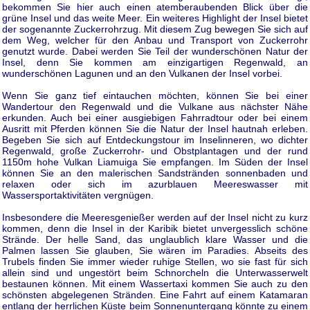
bekommen Sie hier auch einen atemberaubenden Blick über die
grüne Insel und das weite Meer. Ein weiteres Highlight der Insel bietet
der sogenannte Zuckerrohrzug. Mit diesem Zug bewegen Sie sich auf
dem Weg, welcher für den Anbau und Transport von Zuckerrohr
genutzt wurde. Dabei werden Sie Teil der wunderschönen Natur der
Insel, denn Sie kommen am einzigartigen Regenwald, an
wunderschönen Lagunen und an den Vulkanen der Insel vorbei.
Wenn Sie ganz tief eintauchen möchten, können Sie bei einer
Wandertour den Regenwald und die Vulkane aus nächster Nähe
erkunden. Auch bei einer ausgiebigen Fahrradtour oder bei einem
Ausritt mit Pferden können Sie die Natur der Insel hautnah erleben.
Begeben Sie sich auf Entdeckungstour im Inselinneren, wo dichter
Regenwald, große Zuckerrohr- und Obstplantagen und der rund
1150m hohe Vulkan Liamuiga Sie empfangen. Im Süden der Insel
können Sie an den malerischen Sandstränden sonnenbaden und
relaxen oder sich im azurblauen Meereswasser mit
Wassersportaktivitäten vergnügen.
Insbesondere die Meeresgenießer werden auf der Insel nicht zu kurz
kommen, denn die Insel in der Karibik bietet unvergesslich schöne
Strände. Der helle Sand, das unglaublich klare Wasser und die
Palmen lassen Sie glauben, Sie wären im Paradies. Abseits des
Trubels finden Sie immer wieder ruhige Stellen, wo sie fast für sich
allein sind und ungestört beim Schnorcheln die Unterwasserwelt
bestaunen können. Mit einem Wassertaxi kommen Sie auch zu den
schönsten abgelegenen Stränden. Eine Fahrt auf einem Katamaran
entlang der herrlichen Küste beim Sonnenuntergang könnte zu einem