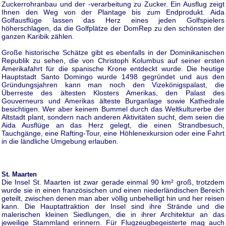
Zuckerrohranbau und der -verarbeitung zu Zucker. Ein Ausflug zeigt
Ihnen den Weg von der Plantage bis zum Endprodukt. Aida
Golfausflüge lassen das Herz eines jeden Golfspielers
höherschlagen, da die Golfplätze der DomRep zu den schönsten der
ganzen Karibik zählen.
Große historische Schätze gibt es ebenfalls in der Dominikanischen
Republik zu sehen, die von Christoph Kolumbus auf seiner ersten
Amerikafahrt für die spanische Krone entdeckt wurde. Die heutige
Hauptstadt Santo Domingo wurde 1498 gegründet und aus den
Gründungsjahren kann man noch den Vizekönigspalast, die
Überreste des ältesten Klosters Amerikas, den Palast des
Gouverneurs und Amerikas älteste Burganlage sowie Kathedrale
besichtigen. Wer aber keinem Bummel durch das Weltkulturerbe der
Altstadt plant, sondern nach anderen Aktivitäten sucht, dem seien die
Aida Ausflüge an das Herz gelegt, die einen Strandbesuch,
Tauchgänge, eine Rafting-Tour, eine Höhlenexkursion oder eine Fahrt
in die ländliche Umgebung erlauben.
St. Maarten
Die Insel St. Maarten ist zwar gerade einmal 90 km² groß, trotzdem
wurde sie in einen französischen und einen niederländischen Bereich
geteilt, zwischen denen man aber völlig unbehelligt hin und her reisen
kann. Die Hauptattraktion der Insel sind ihre Strände und die
malerischen kleinen Siedlungen, die in ihrer Architektur an das
jeweilige Stammland erinnern. Für Flugzeugbegeisterte mag auch