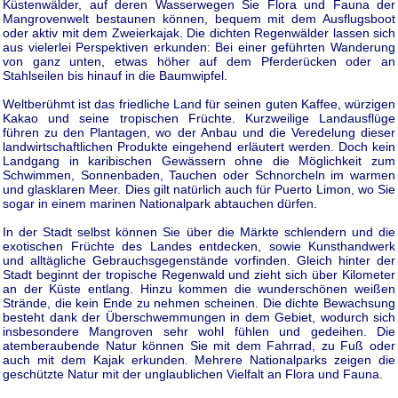
Küstenwälder, auf deren Wasserwegen Sie Flora und Fauna der
Mangrovenwelt bestaunen können, bequem mit dem Ausflugsboot
oder aktiv mit dem Zweierkajak. Die dichten Regenwälder lassen sich
aus vielerlei Perspektiven erkunden: Bei einer geführten Wanderung
von ganz unten, etwas höher auf dem Pferderücken oder an
Stahlseilen bis hinauf in die Baumwipfel.
Weltberühmt ist das friedliche Land für seinen guten Kaffee, würzigen
Kakao und seine tropischen Früchte. Kurzweilige Landausflüge
führen zu den Plantagen, wo der Anbau und die Veredelung dieser
landwirtschaftlichen Produkte eingehend erläutert werden. Doch kein
Landgang in karibischen Gewässern ohne die Möglichkeit zum
Schwimmen, Sonnenbaden, Tauchen oder Schnorcheln im warmen
und glasklaren Meer. Dies gilt natürlich auch für Puerto Limon, wo Sie
sogar in einem marinen Nationalpark abtauchen dürfen.
In der Stadt selbst können Sie über die Märkte schlendern und die
exotischen Früchte des Landes entdecken, sowie Kunsthandwerk
und alltägliche Gebrauchsgegenstände vorfinden. Gleich hinter der
Stadt beginnt der tropische Regenwald und zieht sich über Kilometer
an der Küste entlang. Hinzu kommen die wunderschönen weißen
Strände, die kein Ende zu nehmen scheinen. Die dichte Bewachsung
besteht dank der Überschwemmungen in dem Gebiet, wodurch sich
insbesondere Mangroven sehr wohl fühlen und gedeihen. Die
atemberaubende Natur können Sie mit dem Fahrrad, zu Fuß oder
auch mit dem Kajak erkunden. Mehrere Nationalparks zeigen die
geschützte Natur mit der unglaublichen Vielfalt an Flora und Fauna.