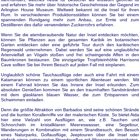
und erfahren Sie mehr über historische Geschehnisse der Gegend im
Arlington House Museum. Weltweit bekannt ist die Insel für ihren
Rum. In verschiedenen Produktionsstätten können Sie bei einem
spannenden Rundgang mehr zum Anbau, zur Ernte und zum
Destillieren des dafür verwendeten Zuckerrohrs erfahren.
Wenn Sie die atemberaubende Natur der Insel entdecken möchten,
können Sie Pflanzen aus der gesamten Karibik im botanischen
Garten entdecken oder eine geführte Tour durch den karibischen
Regenwald unternehmen. Dabei werden Sie auf eine unglaubliche
Artenvielfalt an Vögeln stoßen und frei schwingende Affen in den
Baumkronen bestaunen. Die einzigartige Tropfsteinhöhle Harrisons
Cave sollten Sie bei Ihrem Besuch auf jeden Fall mit einplanen.
Unglaublich schöne Tauchausflüge oder auch eine Fahrt mit einem
Katamaran können zu einem sportlichen Abenteuer werden. Mit
einem Fahrrad können Sie das Innere der Insel erkunden. Zum
absoluten Genießen kommen Sie an den traumhaften Sandstränden
mit dem glasklaren blauen Wasser, die zum Entspannen und
Schwimmen einladen.
Denn die größte Attraktion von Barbados sind seine schönen Strände
und die bunten Korallenriffe vor der malerischen Küste. So bietet Aida
hier eine Vielzahl von Ausflügen an, wie z.B. Tauchen und
Schnorcheln im kristallklaren Meereswasser, eine Segeltour,
Wanderungen in Kombination mit einem Strandbesuch, den Besuch
eines Naturparks, Golfausflüge, Jeeptouren über die Insel oder
einfach einen entspannten Strandausflug mit Wassersportangeboten.