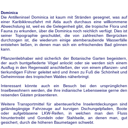
Dominica
Die Antilleninsel Dominica ist kaum mit Stränden gesegnet, was auf
einer Karibikkreuzfahrt mit Aida auch durchaus eine willkommene
Abwechslung ist, weil es die Gelegenheit gibt, die tropische Flora und
Fauna zu erkunden, über die Dominica noch reichlich verfügt. Dies ist
seiner Topographie geschuldet, die von zahlreichen Bergrücken
durchzogen ist, die wiederum einige atemberaubende Wasserfälle
entstehen ließen, in denen man sich ein erfrischendes Bad gönnen
kann.
Pflanzenliebhaber wird sicherlich der Botanische Garten begeistern,
der auch buntgefiederte Vögel anlockt oder sie werden sich einem
Ausflug in den Regenwald anschließen, der von einem pflanzen- und
tierkundigen Führer geleitet wird und ihnen zu Fuß die Schönheit und
Geheimnisse des tropischen Waldes näherbringt.
Interessant könnte auch ein Besuch bei den ursprünglichen
Inselbewohnern werden, die ihre indianische Lebensweise gerne den
reisenden Gästen präsentieren.
Weitere Transportmittel für abenteuerliche Inselentdeckungen sind
geländegängige Fahrzeuge auf kurvigen Dschungelpfaden, Boote
oder aufgeblasene LKW-Reifen, in welchen man den Fluss
hinuntertreibt und Gondeln oder Stahlseile, an denen man, gut
gesichert, durch die höheren Baumetagen schwebt.