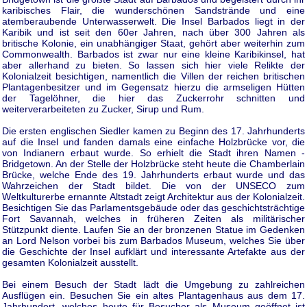
karibisches Flair, die wunderschönen Sandstrände und eine
atemberaubende Unterwasserwelt. Die Insel Barbados liegt in der
Karibik und ist seit den 60er Jahren, nach über 300 Jahren als
britische Kolonie, ein unabhängiger Staat, gehört aber weiterhin zum
Commonwealth. Barbados ist zwar nur eine kleine Karibikinsel, hat
aber allerhand zu bieten. So lassen sich hier viele Relikte der
Kolonialzeit besichtigen, namentlich die Villen der reichen britischen
Plantagenbesitzer und im Gegensatz hierzu die armseligen Hütten
der Tagelöhner, die hier das Zuckerrohr schnitten und
weiterverarbeiteten zu Zucker, Sirup und Rum.
Die ersten englischen Siedler kamen zu Beginn des 17. Jahrhunderts
auf die Insel und fanden damals eine einfache Holzbrücke vor, die
von Indianern erbaut wurde. So erhielt die Stadt ihren Namen -
Bridgetown. An der Stelle der Holzbrücke steht heute die Chamberlain
Brücke, welche Ende des 19. Jahrhunderts erbaut wurde und das
Wahrzeichen der Stadt bildet. Die von der UNSECO zum
Weltkulturerbe ernannte Altstadt zeigt Architektur aus der Kolonialzeit.
Besichtigen Sie das Parlamentsgebäude oder das geschichtsträchtige
Fort Savannah, welches in früheren Zeiten als militärischer
Stützpunkt diente. Laufen Sie an der bronzenen Statue im Gedenken
an Lord Nelson vorbei bis zum Barbados Museum, welches Sie über
die Geschichte der Insel aufklärt und interessante Artefakte aus der
gesamten Kolonialzeit ausstellt.
Bei einem Besuch der Stadt lädt die Umgebung zu zahlreichen
Ausflügen ein. Besuchen Sie ein altes Plantagenhaus aus dem 17.
Jahrhundert, welches heute für Besucher als Museum geöffnet ist