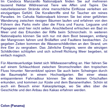
Im Candoca Manzanillo Nationalpark finden Sie auf mehreren
tausend Hektar Wildreservat Tiere wie Affen und Tapire. Die
naturbelassenen Strände ohne menschliche Einflüsse verleihen ein
einzigartiges Gefühl. Die Korallenriffe sind für Taucher ein reines
Paradies. Im Cahuita Nationalpark können Sie bei einer geführten
Wanderung zwischen riesigen Bäumen laufen und erfahren von den
Führern des Parks mehr über die Flora und Fauna. Leguane und
Papageien sind hier nicht selten. Anschließend erfrischen ein Bad im
Meer und das Erkunden der Riffe beim Schnorcheln. In weiteren
Nationalparks können Sie sich nur mit dem Boot bewegen, entlang
der Mangroven fahren und Brüllaffen und Faultiere beobachten. Zu
gegeben Zeiten kommen die Wasserschildkröten an den Strand, um
ihre Eier zu vergraben. Das Jährliche Ereignis, wenn die winzigen
Schildkröten schlüpfen und sich schnell Richtung Meer begeben, ist
einfach magisch.
Für Abenteuerlustige bietet sich Wildwasserrafting an. Hier fahren Sie
auf einem Schlauchboot zwischen Stromschnellen den tropischen
Fluss hinunter. Nervenkitzel spüren Sie auch beim Schwingen durch
die Baumwipfel in einem Hochseilgarten. Bei einer etwas
entspannteren Fahrradtour können Sie die kleinen Ortschaften
erkunden, und kommen zur Küste und dem Bananenhafen. Schön ist
auch ein Besuch einer Kakaoplantage, wo Sie alles über die
Geschichte und den Anbau des Kakao erfahren werden.
Colon (Panama)