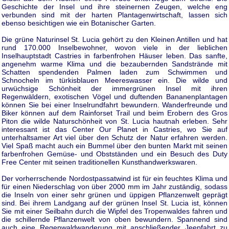
Geschichte der Insel und ihre steinernen Zeugen, welche eng
verbunden sind mit der harten Plantagenwirtschaft, lassen sich
ebenso besichtigen wie ein Botanischer Garten.
Die grüne Naturinsel St. Lucia gehört zu den Kleinen Antillen und hat
rund 170.000 Inselbewohner, wovon viele in der lieblichen
Inselhauptstadt Castries in farbenfrohen Häuser leben. Das sanfte,
angenehm warme Klima und die bezaubernden Sandstrände mit
Schatten spendenden Palmen laden zum Schwimmen und
Schnocheln im türkisblauen Meereswasser ein. Die wilde und
urwüchsige Schönheit der immergrünen Insel mit ihren
Regenwäldern, exotischen Vögel und duftenden Bananenplantagen
können Sie bei einer Inselrundfahrt bewundern. Wanderfreunde und
Biker können auf dem Rainforset Trail und beim Erobern des Gros
Piton die wilde Naturschönheit von St. Lucia hautnah erleben. Sehr
interessant ist das Center Our Planet in Castries, wo Sie auf
unterhaltsamer Art viel über den Schutz der Natur erfahren werden.
Viel Spaß macht auch ein Bummel über den bunten Markt mit seinen
farbenfrohen Gemüse- und Obstständen und ein Besuch des Duty
Free Center mit seinen traditionellen Kunsthandwerkswaren.
Der vorherrschende Nordostpassatwind ist für ein feuchtes Klima und
für einen Niederschlag von über 2000 mm im Jahr zuständig, sodass
die Inseln von einer sehr grünen und üppigen Pflanzenwelt geprägt
sind. Bei ihrem Landgang auf der grünen Insel St. Lucia ist, können
Sie mit einer Seilbahn durch die Wipfel des Tropenwaldes fahren und
die schillernde Pflanzenwelt von oben bewundern. Spannend sind
auch eine Regenwaldwanderung mit anschließender Jeepfahrt zu