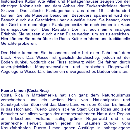
historischen Kultur. Alte Villen und Plantagenhäuser zeugen von der
einstigen Kolonialzeit und dem Anbau der Zuckerrohrfelder durch
Sklaven. Das älteste Plantagenhaus aus dem 18. Jahrhundert
können Sie als Museum besuchen. Besonders spannend wird der
Besuch durch die Geschichte über die weiße Hexe. Sie besagt, dass
der Geist der ehemaligen Plantagenbesitzerin noch immer im Haus
herumspucken soll. Das Rastafari Dorf ist auch ein einmaliges
Erlebnis. Sie müssen durch einen Fluss waden, um es zu erreichen.
Hier können Sie mehr über die Rasta-Kultur erfahren und traditionelle
Gerichte probieren.
Der Natur kommen Sie besonders nahe bei einer Fahrt auf dem
Black River. Das Wasser ist gänzlich durchsichtig, jedoch ist der
Boden dunkel, wodurch der Fluss schwarz wirkt. Sie fahren durch
unvergleichliche Mangrovenwälder und tropischen Regenwald.
Abgelegene Wasserfälle bieten ein unvergessliches Badeerlebnis an.
Puerto Limon (Costa Rica)
Costa Rica in Mittelamerika hat sich ganz dem Naturtourismus
verschrieben und ein weites Netz von Nationalparks und
Schutzgebieten überzieht das kleine Land von den Küsten bis hinauf
in das Hochland. Puerto Limon ist eine Stadt Costa Ricas und zieht
Besucher vor allem wegen der atemberaubenden Natur der Region
an. Erloschene Vulkane, saftig grüner Regenwald und eine
artenreiche Tierwelt lassen jeden im Staunen zurück. Vom
Kreuzfahrthafen Puerto Limon gehen Ausflüge in nahegelegene