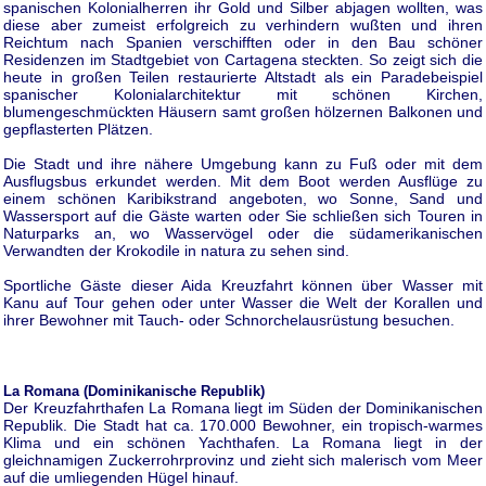
spanischen Kolonialherren ihr Gold und Silber abjagen wollten, was
diese aber zumeist erfolgreich zu verhindern wußten und ihren
Reichtum nach Spanien verschifften oder in den Bau schöner
Residenzen im Stadtgebiet von Cartagena steckten. So zeigt sich die
heute in großen Teilen restaurierte Altstadt als ein Paradebeispiel
spanischer Kolonialarchitektur mit schönen Kirchen,
blumengeschmückten Häusern samt großen hölzernen Balkonen und
gepflasterten Plätzen.
Die Stadt und ihre nähere Umgebung kann zu Fuß oder mit dem
Ausflugsbus erkundet werden. Mit dem Boot werden Ausflüge zu
einem schönen Karibikstrand angeboten, wo Sonne, Sand und
Wassersport auf die Gäste warten oder Sie schließen sich Touren in
Naturparks an, wo Wasservögel oder die südamerikanischen
Verwandten der Krokodile in natura zu sehen sind.
Sportliche Gäste dieser Aida Kreuzfahrt können über Wasser mit
Kanu auf Tour gehen oder unter Wasser die Welt der Korallen und
ihrer Bewohner mit Tauch- oder Schnorchelausrüstung besuchen.
La Romana (Dominikanische Republik)
Der Kreuzfahrthafen La Romana liegt im Süden der Dominikanischen
Republik. Die Stadt hat ca. 170.000 Bewohner, ein tropisch-warmes
Klima und ein schönen Yachthafen. La Romana liegt in der
gleichnamigen Zuckerrohrprovinz und zieht sich malerisch vom Meer
auf die umliegenden Hügel hinauf.