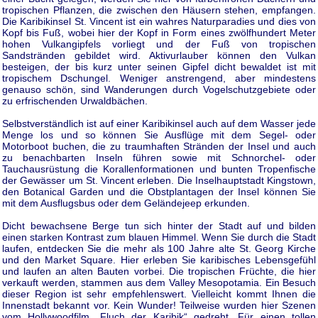
tropischen Pflanzen, die zwischen den Häusern stehen, empfangen.
Die Karibikinsel St. Vincent ist ein wahres Naturparadies und dies von
Kopf bis Fuß, wobei hier der Kopf in Form eines zwölfhundert Meter
hohen Vulkangipfels vorliegt und der Fuß von tropischen
Sandstränden gebildet wird. Aktivurlauber können den Vulkan
besteigen, der bis kurz unter seinen Gipfel dicht bewaldet ist mit
tropischem Dschungel. Weniger anstrengend, aber mindestens
genauso schön, sind Wanderungen durch Vogelschutzgebiete oder
zu erfrischenden Urwaldbächen.
Selbstverständlich ist auf einer Karibikinsel auch auf dem Wasser jede
Menge los und so können Sie Ausflüge mit dem Segel- oder
Motorboot buchen, die zu traumhaften Stränden der Insel und auch
zu benachbarten Inseln führen sowie mit Schnorchel- oder
Tauchausrüstung die Korallenformationen und bunten Tropenfische
der Gewässer um St. Vincent erleben. Die Inselhauptstadt Kingstown,
den Botanical Garden und die Obstplantagen der Insel können Sie
mit dem Ausflugsbus oder dem Geländejeep erkunden.
Dicht bewachsene Berge tun sich hinter der Stadt auf und bilden
einen starken Kontrast zum blauen Himmel. Wenn Sie durch die Stadt
laufen, entdecken Sie die mehr als 100 Jahre alte St. Georg Kirche
und den Market Square. Hier erleben Sie karibisches Lebensgefühl
und laufen an alten Bauten vorbei. Die tropischen Früchte, die hier
verkauft werden, stammen aus dem Valley Mesopotamia. Ein Besuch
dieser Region ist sehr empfehlenswert. Vielleicht kommt Ihnen die
Innenstadt bekannt vor. Kein Wunder! Teilweise wurden hier Szenen
vom Hollywoodfilm „Fluch der Karibik“ gedreht. Für einen tollen