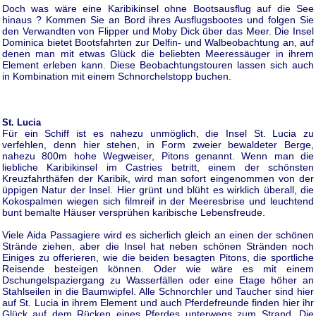
Doch was wäre eine Karibikinsel ohne Bootsausflug auf die See
hinaus ? Kommen Sie an Bord ihres Ausflugsbootes und folgen Sie
den Verwandten von Flipper und Moby Dick über das Meer. Die Insel
Dominica bietet Bootsfahrten zur Delfin- und Walbeobachtung an, auf
denen man mit etwas Glück die beliebten Meeressäuger in ihrem
Element erleben kann. Diese Beobachtungstouren lassen sich auch
in Kombination mit einem Schnorchelstopp buchen.
St. Lucia
Für ein Schiff ist es nahezu unmöglich, die Insel St. Lucia zu
verfehlen, denn hier stehen, in Form zweier bewaldeter Berge,
nahezu 800m hohe Wegweiser, Pitons genannt. Wenn man die
liebliche Karibikinsel im Castries betritt, einem der schönsten
Kreuzfahrthäfen der Karibik, wird man sofort eingenommen von der
üppigen Natur der Insel. Hier grünt und blüht es wirklich überall, die
Kokospalmen wiegen sich filmreif in der Meeresbrise und leuchtend
bunt bemalte Häuser versprühen karibische Lebensfreude.
Viele Aida Passagiere wird es sicherlich gleich an einen der schönen
Strände ziehen, aber die Insel hat neben schönen Stränden noch
Einiges zu offerieren, wie die beiden besagten Pitons, die sportliche
Reisende besteigen können. Oder wie wäre es mit einem
Dschungelspaziergang zu Wasserfällen oder eine Etage höher an
Stahlseilen in die Baumwipfel. Alle Schnorchler und Taucher sind hier
auf St. Lucia in ihrem Element und auch Pferdefreunde finden hier ihr
Glück auf dem Rücken eines Pferdes unterwegs zum Strand. Die