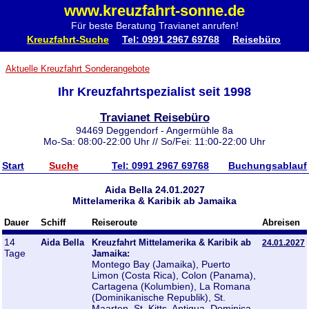
www.kreuzfahrt-sonne.de
Für beste Beratung Travianet anrufen!
Kreuzfahrt-Suche
Tel: 0991 2967 69768
Reisebüro
Aktuelle Kreuzfahrt Sonderangebote
Ihr Kreuzfahrtspezialist seit 1998
Travianet Reisebüro
94469 Deggendorf - Angermühle 8a
Mo-Sa: 08:00-22:00 Uhr // So/Fei: 11:00-22:00 Uhr
Start
Suche
Tel: 0991 2967 69768
Buchungsablauf
Aida Bella 24.01.2027
Mittelamerika & Karibik ab Jamaika
Dauer
Schiff
Reiseroute
Abreisen
14
Aida Bella
Kreuzfahrt Mittelamerika & Karibik ab
24.01.2027
Tage
Jamaika:
Montego Bay (Jamaika), Puerto
Limon (Costa Rica), Colon (Panama),
Cartagena (Kolumbien), La Romana
(Dominikanische Republik), St.
Maarten, St. Kitts, Antigua, Dominica,