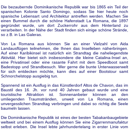
Die bezaubernde Dominikanische Republik war bis 1865 ein Teil der
spanischen Kolonie Santo Domingo, sodass Sie hier heute noch
spanische Lebensart und Architektur antreffen werden. Machen Sie
einen Bummel durch die schöne Hafenstadt La Romana, die 1897
gegründet wurde, um dort Zuckerrohr aus dem Hinterland zu
verarbeiten. In der Nähe der Stadt finden sich einige schöne Strände,
so z.B. in Las Galeras.
Von La Romana aus können Sie an einer Vielzahl von Aida
Landausflügen teilnehmen, die Ihnen das Inselleben näherbringen.
Auf einer Karibikinsel ist natürlich ein Strandtag die naheliegendste
Aktivität. Hier bietet sich insbesondere die kleine Catalina-Insel an,
eine Privatinsel oder eine rasante Fahrt mit dem Speedboot samt
Badestopp und Strandbesuch. Wer gerne die bunte Unterwasserwelt
für sich entdecken möchte, kann dies auf einer Bootstour samt
Schnorchelstopp ausgiebig tun.
Spannend ist ein Ausflug in das Künstlerdorf Altos de Chavon, das im
Baustil des 16. Jh. vor rund 40 Jahren gebaut wurde und eine
touristische Attraktion ist. Sonnenanbeter können an den
umliegenden Traumstränden, unweit von La Romana, einen
unvergesslichen Strandtag verbringen und dabei so richtig die Seele
baumeln lassen.
Die Dominikanische Republik ist eines der besten Tabakanbaugebiete
weltweit und bei einem Ausflug können Sie eine Zigarrenmanufaktur
selbst erleben. Die Insel lebte jahrhundertelang in erster Linie vom