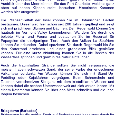
Ausblick über das Meer können Sie das Fort Charlotte, welches ganz
oben auf hohen Klippen steht, besuchen. Historische Kanonen
werden hier ausgestellt.
Die Pflanzenvielfalt der Insel können Sie im Botanischen Garten
bestaunen. Dieser wird hier schon seit 200 Jahren gepflegt und zeigt
sich mit prächtigen Blumen und Bäumen. Den Regenwald können Sie
hautnah im Vermont Valley kennenlernen. Wandern Sie durch die
belebte Flora- und Fauna und bestaunen Sie im Reservat für
Papageien die einzigartigen Tiere. Auch den Vulkan La Soufriere
können Sie erkunden. Dabei spazieren Sie durch Regenwald bis Sie
den Kraterrand erreichen und einen grandiosen Blick genießen
können. Für eine kurze Abkühlung können Sie in die Becken der
Wasserfälle springen und ganz in die Natur eintauchen.
Auch die traumhaften Strände sollten Sie nicht verpassen, die
meisten haben schwarzen Sand, der seine Farbe der erloschenen
Vulkanlava verdankt. Am Wasser können Sie sich mit Stand-Up-
Paddling oder Kajakfahren vergnügen. Beim Schnorcheln und
Tauchen verschmelzen Sie ganz mit dem kristallklaren Wasser und
können dabei die schöne Unterwasserwelt auf sich wirken lassen. Mit
einem Katamaran können Sie über das Meer schnellen und die Insel
Bequia besuchen.
Bridgetown (Barbados)
Bridgetown ist die größte Stadt auf Barbados und begeistert durch ihr