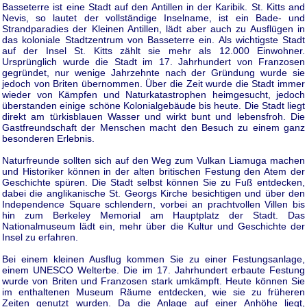
Basseterre ist eine Stadt auf den Antillen in der Karibik. St. Kitts and
Nevis, so lautet der vollständige Inselname, ist ein Bade- und
Strandparadies der Kleinen Antillen, lädt aber auch zu Ausflügen in
das koloniale Stadtzentrum von Basseterre ein. Als wichtigste Stadt
auf der Insel St. Kitts zählt sie mehr als 12.000 Einwohner.
Ursprünglich wurde die Stadt im 17. Jahrhundert von Franzosen
gegründet, nur wenige Jahrzehnte nach der Gründung wurde sie
jedoch von Briten übernommen. Über die Zeit wurde die Stadt immer
wieder von Kämpfen und Naturkatastrophen heimgesucht, jedoch
überstanden einige schöne Kolonialgebäude bis heute. Die Stadt liegt
direkt am türkisblauen Wasser und wirkt bunt und lebensfroh. Die
Gastfreundschaft der Menschen macht den Besuch zu einem ganz
besonderen Erlebnis.
Naturfreunde sollten sich auf den Weg zum Vulkan Liamuga machen
und Historiker können in der alten britischen Festung den Atem der
Geschichte spüren. Die Stadt selbst können Sie zu Fuß entdecken,
dabei die anglikanische St. Georgs Kirche besichtigen und über den
Independence Square schlendern, vorbei an prachtvollen Villen bis
hin zum Berkeley Memorial am Hauptplatz der Stadt. Das
Nationalmuseum lädt ein, mehr über die Kultur und Geschichte der
Insel zu erfahren.
Bei einem kleinen Ausflug kommen Sie zu einer Festungsanlage,
einem UNESCO Welterbe. Die im 17. Jahrhundert erbaute Festung
wurde von Briten und Franzosen stark umkämpft. Heute können Sie
im enthaltenen Museum Räume entdecken, wie sie zu früheren
Zeiten genutzt wurden. Da die Anlage auf einer Anhöhe liegt,