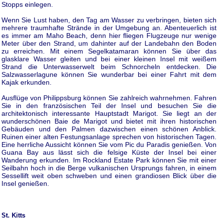
Stopps einlegen.
Wenn Sie Lust haben, den Tag am Wasser zu verbringen, bieten sich
mehrere traumhafte Strände in der Umgebung an. Abenteuerlich ist
es immer am Maho Beach, denn hier fliegen Flugzeuge nur wenige
Meter über den Strand, um dahinter auf der Landebahn den Boden
zu erreichen. Mit einem Segelkatamaran können Sie über das
glasklare Wasser gleiten und bei einer kleinen Insel mit weißem
Strand die Unterwasserwelt beim Schnorcheln entdecken. Die
Salzwasserlagune können Sie wunderbar bei einer Fahrt mit dem
Kajak erkunden.
Ausflüge von Philippsburg können Sie zahlreich wahrnehmen. Fahren
Sie in den französischen Teil der Insel und besuchen Sie die
architektonisch interessante Hauptstadt Marigot. Sie liegt an der
wunderschönen Baie de Marigot und bietet mit ihren historischen
Gebäuden und den Palmen dazwischen einen schönen Anblick.
Ruinen einer alten Festungsanlage sprechen von historischen Tagen.
Eine herrliche Aussicht können Sie vom Pic du Paradis genießen. Von
Guana Bay aus lässt sich die felsige Küste der Insel bei einer
Wanderung erkunden. Im Rockland Estate Park können Sie mit einer
Seilbahn hoch in die Berge vulkanischen Ursprungs fahren, in einem
Sessellift weit oben schweben und einen grandiosen Blick über die
Insel genießen.
St. Kitts