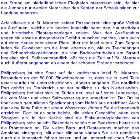
der Strand am niederländischen Flughafen interessant sein, da hier
die Jumbos nur wenige Meter über den Köpfen der Schaulustigen zur
Landung ansetzen.
Aida offeriert auf St. Maarten seinen Passagieren eine große Vielfalt
an Ausflügen, welche die beiden Inselteile samt den Hauptstädten
und historische Plantagenanlagen zeigen. Wer den Ausflugsbus
gegen ein etwas aufregenderes Gefährt tauschen möchte, kann auch
auf einer Harley oder einem Pferd über die Insel reiten. Zum Segeln
laden die Gewässer um die Insel ebenso ein, wie zu Tauchgängen
und Schnorchelexpeditionen, die von Badeaufenthalten am Strand
begleitet sind. Selbstverständlich läßt sich die Zeit auf St. Maarten
auch äußerst angenehm an einem der schönen Strände verbringen.
Philippsburg ist eine Stadt auf der karibischen Insel St. Maarten.
Besonders an der 80.000 Einwohnerinsel ist, dass sie in zwei Teile
geteilt wurde und unterschiedlichen Ländern angehört. Der nördliche
Part gehört zu Frankreich und der südliche zu den Niederlanden.
Philippsburg befindet sich im Süden der Insel auf einer Landzunge,
die vom Meer und einer Salzwasserlagune umgeben ist. Der Ort ist
über einen gemütlichen Spaziergang vom Hafen aus erreichbar. Auch
über eine flotte Fahrt mit einem Wassertaxi können Sie die Innenstadt
erreichen. Dort ist es sehr belebt, die vielen Geschäfte laden zum
Shoppen ein. In der Karibik sind die Einkaufsmöglichkeiten von
Philippsburg sehr beliebt. Besonders schön zum Spazieren bietet sich
die Promenade an. Die vielen Bars und Restaurants machen das
Ambiente einzigartig. Mit einer Minibahn können Sie sich gemütlich
durch die Innenstadt fahren lassen und an unterschiedlichen Stellen