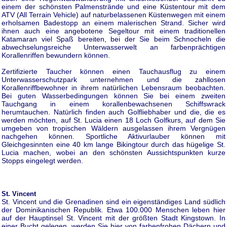
einem der schönsten Palmenstrände und eine Küstentour mit dem
ATV (All Terrain Vehicle) auf naturbelassenen Küstenwegen mit einem
erholsamen Badestopp an einem malerischen Strand. Sicher wird
ihnen auch eine angebotene Segeltour mit einem traditionellen
Katamaran viel Spaß bereiten, bei der Sie beim Schnocheln die
abwechselungsreiche Unterwasserwelt an farbenprächtigen
Korallenriffen bewundern können.
Zertifizierte Taucher können einen Tauchausflug zu einem
Unterwasserschutzpark unternehmen und die zahllosen
Korallenriffbewohner in ihrem natürlichen Lebensraum beobachten.
Bei guten Wasserbedingungen können Sie bei einem zweiten
Tauchgang in einem korallenbewachsenen Schiffswrack
herumtauchen. Natürlich finden auch Golfliebhaber und die, die es
werden möchten, auf St. Lucia einen 18 Loch Golfkurs, auf dem Sie
umgeben von tropischen Wäldern ausgelassen ihrem Vergnügen
nachgehen können. Sportliche Aktivurlauber können mit
Gleichgesinnten eine 40 km lange Bikingtour durch das hügelige St.
Lucia machen, wobei an den schönsten Aussichtspunkten kurze
Stopps eingelegt werden.
St. Vincent
St. Vincent und die Grenadinen sind ein eigenständiges Land südlich
der Dominikanischen Republik. Etwa 100.000 Menschen leben hier
auf der Hauptinsel St. Vincent mit der größten Stadt Kingstown. In
einer Bucht gelegen, werden Sie hier von farbenfrohen Dächern und