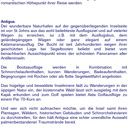
romantischen Höhepunkt ihrer Reise werden.
Antigua
Der wunderbare Naturhafen auf der gegenüberliegenden Inselseite
ist von St Johns aus das wohl beliebteste Ausflugsziel und auf vielerlei
Wegen zu erreichen, so z.B. mit dem Ausflugsbus, dem
geländegängigen Wägen oder ganz elegant auf einem
Katamaranausflug. Die Bucht ist seit Jahrhunderten wegen ihrer
geschützten Lage bei Segelbooten beliebt und bietet vom
benachbarten Aussichtspunkt eines der schönsten Panoramen aller
Antilleninseln.
Die Bootsausflüge werden in Kombination mit
Schnorchelaufenthalten, kurzen Wanderungen, Badeaufenthalten,
Begegnungen mit Rochen oder als flotte Segelwettfahrt angeboten.
Das hügelige und bewaldete Inselinnere lädt zu Wanderungen in der
üppigen Natur ein, der küstennahe Wald lässt sich ausgiebig mit dem
Kajak erkunden und zum Golf spielen bietet Aida Golfausflüge zu
einem Par 70-Kurs an.
Und wer sich nicht aufmachen möchte, um die Insel samt ihren
Plantagen, Wäldern, historischen Gebäuden und Schnorchelrevieren
zu durchstreifen, für den hält Antigua eine schier unendliche Auswahl
palmenbestandener Traumstrände bereit.