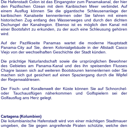
Die Hafenstadt Colon ist das Eingangstor zum Panamakanal, der hier
den Pazifischen Ozean mit dem Karibischen Meer verbindet. Auf
einem Ausflug können Sie die gigantische Schleusenanlage der
karibischen Kanalseite kennenlernen oder Sie fahren mit einem
historischen Zug entlang des Wasserweges und durch den dichten
Dschungel der Kanalregion. Ebenso ist es möglich den Kanal mit
einer Bootsfahrt zu erkunden, zu der auch eine Schleusung gehören
wird.
Auf der Pazifikseite Panamas wartet die moderne Hauptstadt
Panama-City auf Sie, deren Kolonialgebäude in der Altstadt Casco
Viejo von der wechselhaften Geschichte der Stadt künden.
Die prächtige Naturlandschaft sowie die ursprünglichen Bewohner
des Gebietes am Panama-Kanal und des ihn speisenden Flusses
Chagre lassen sich auf weiteren Bootstouren kennenlernen oder Sie
machen sich gut gesichert auf einen Spaziergang durch die Wipfel
der Regenwaldriesen.
Der Fisch- und Korallenwelt der Küste können Sie auf Schnorchel-
oder Tauchausflügen näherkommen und Golfspielern sei der
Golfausflug ans Herz gelegt.
Cartagena (Kolumbien)
Die kolumbianische Hafenstadt wird von einer mächtigen Stadtmauer
umgeben, die Sie gegen angreifende Piraten schützte, welche den