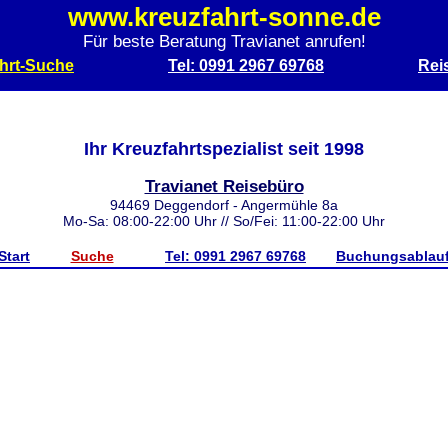
www.kreuzfahrt-sonne.de
Für beste Beratung Travianet anrufen!
hrt-Suche
Tel: 0991 2967 69768
Rei
Ihr Kreuzfahrtspezialist seit 1998
Travianet Reisebüro
94469 Deggendorf - Angermühle 8a
Mo-Sa: 08:00-22:00 Uhr // So/Fei: 11:00-22:00 Uhr
Start
Suche
Tel: 0991 2967 69768
Buchungsablau