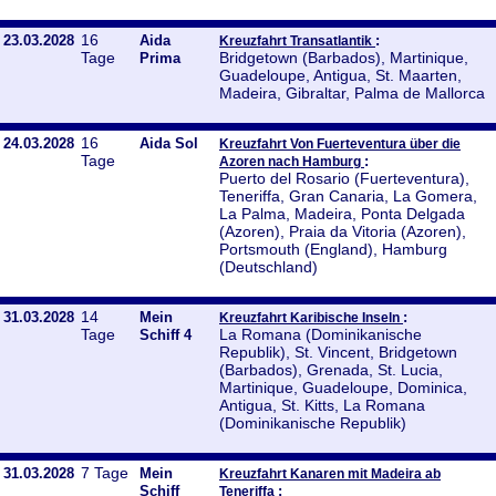
16
23.03.2028
Aida
:
Kreuzfahrt Transatlantik
Tage
Bridgetown (Barbados), Martinique,
Prima
Guadeloupe, Antigua, St. Maarten,
Madeira, Gibraltar, Palma de Mallorca
16
24.03.2028
Aida Sol
Kreuzfahrt Von Fuerteventura über die
Tage
:
Azoren nach Hamburg
Puerto del Rosario (Fuerteventura),
Teneriffa, Gran Canaria, La Gomera,
La Palma, Madeira, Ponta Delgada
(Azoren), Praia da Vitoria (Azoren),
Portsmouth (England), Hamburg
(Deutschland)
14
31.03.2028
Mein
:
Kreuzfahrt Karibische Inseln
Tage
La Romana (Dominikanische
Schiff 4
Republik), St. Vincent, Bridgetown
(Barbados), Grenada, St. Lucia,
Martinique, Guadeloupe, Dominica,
Antigua, St. Kitts, La Romana
(Dominikanische Republik)
7 Tage
31.03.2028
Mein
Kreuzfahrt Kanaren mit Madeira ab
Schiff
:
Teneriffa