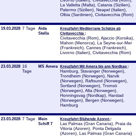
Livorno (Italien), Civitavecchia (Rom),
La Valletta (Malta), Catania (Sizilien),
Palermo (Sizilien), Neapel (Italien),
Olbia (Sardinien), Civitavecchia (Rom)
7 Tage
19.03.2028
Aida
Kreuzfahrt Mediterrane Schätze ab
Stella
:
Civitavecchia
Civitavecchia (Rom), Ajaccio (Korsika),
Mahon (Menorca), La Seyne-sur-Mer
(Frankreich), Cannes (Frankreich),
Livorno (Italien), Civitavecchia (Rom)
16
23.03.2028
MS Amera
:
Kreuzfahrt Mit Amera bis ans Nordkap
Tage
Hamburg, Stavanger (Norwegen),
Trondheim (Norwegen), Narvik
(Norwegen), Raftsund (Norwegen),
Sortland (Norwegen), Tromsö
(Norwegen), Alta (Norwegen),
Honningsvag (Nordkap), Harstad
(Norwegen), Bergen (Norwegen),
Hamburg
7 Tage
23.03.2028
Mein
:
Kreuzfahrt Blühende Azoren
Las Palmas (Gran Canaria), Praia da
Schiff 7
Vitoria (Azoren), Ponta Delgada
(Azoren), Las Palmas (Gran Canaria)