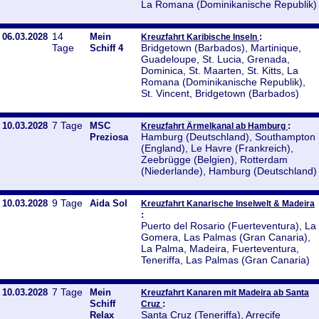
La Romana (Dominikanische Republik)
14
06.03.2028
Mein
:
Kreuzfahrt Karibische Inseln
Tage
Bridgetown (Barbados), Martinique,
Schiff 4
Guadeloupe, St. Lucia, Grenada,
Dominica, St. Maarten, St. Kitts, La
Romana (Dominikanische Republik),
St. Vincent, Bridgetown (Barbados)
7 Tage
10.03.2028
MSC
:
Kreuzfahrt Ärmelkanal ab Hamburg
Hamburg (Deutschland), Southampton
Preziosa
(England), Le Havre (Frankreich),
Zeebrügge (Belgien), Rotterdam
(Niederlande), Hamburg (Deutschland)
9 Tage
10.03.2028
Aida Sol
Kreuzfahrt Kanarische Inselwelt & Madeira
:
Puerto del Rosario (Fuerteventura), La
Gomera, Las Palmas (Gran Canaria),
La Palma, Madeira, Fuerteventura,
Teneriffa, Las Palmas (Gran Canaria)
7 Tage
10.03.2028
Mein
Kreuzfahrt Kanaren mit Madeira ab Santa
Schiff
:
Cruz
Santa Cruz (Teneriffa), Arrecife
Relax