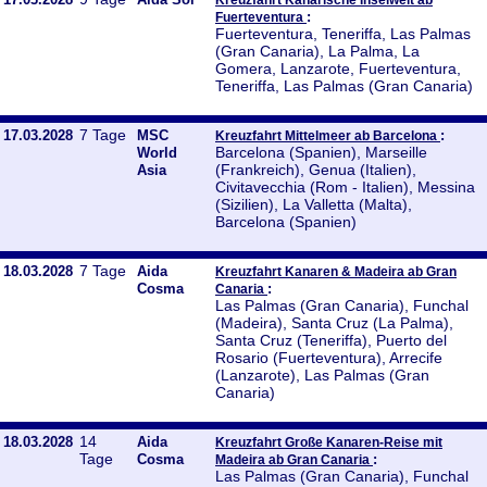
:
Fuerteventura
Fuerteventura, Teneriffa, Las Palmas
(Gran Canaria), La Palma, La
Gomera, Lanzarote, Fuerteventura,
Teneriffa, Las Palmas (Gran Canaria)
7 Tage
17.03.2028
MSC
:
Kreuzfahrt Mittelmeer ab Barcelona
Barcelona (Spanien), Marseille
World
(Frankreich), Genua (Italien),
Asia
Civitavecchia (Rom - Italien), Messina
(Sizilien), La Valletta (Malta),
Barcelona (Spanien)
7 Tage
18.03.2028
Aida
Kreuzfahrt Kanaren & Madeira ab Gran
Cosma
:
Canaria
Las Palmas (Gran Canaria), Funchal
(Madeira), Santa Cruz (La Palma),
Santa Cruz (Teneriffa), Puerto del
Rosario (Fuerteventura), Arrecife
(Lanzarote), Las Palmas (Gran
Canaria)
14
18.03.2028
Aida
Kreuzfahrt Große Kanaren-Reise mit
Tage
Cosma
:
Madeira ab Gran Canaria
Las Palmas (Gran Canaria), Funchal