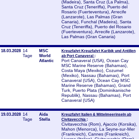
(Madeira), Santa Cruz (La Palma),
Santa Cruz (Teneriffa), Puerto del
Rosario (Fuerteventura), Arrecife
(Lanzarote), Las Palmas (Gran
Canaria), Funchal (Madeira), Santa
Cruz (Teneriffa), Puerto del Rosario
(Fuerteventura), Arrecife (Lanzarote),
Las Palmas (Gran Canaria)
14
18.03.2028
MSC
Kreuzfahrt Kreuzfahrt Karibik und Antillen
Tage
World
:
ab Port Canaveral
Port Canaveral (USA), Ocean Cay
Atlantic
MSC Marine Reserve (Bahamas),
Costa Maya (Mexiko), Cozumel
(Mexiko), Nassau (Bahamas), Port
Canaveral (USA), Ocean Cay MSC
Marine Reserve (Bahamas), Grand
Turk, Puerto Plata (Dominikanische
Republik), Nassau (Bahamas), Port
Canaveral (USA)
14
19.03.2028
Aida
Kreuzfahrt Italien & Mittelmeerinseln ab
Tage
Stella
:
Civitavecchia
Civitavecchia (Rom), Ajaccio (Korsika),
Mahon (Menorca), La Seyne-sur-Mer
(Frankreich), Cannes (Frankreich),