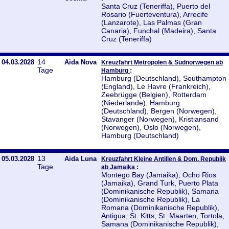
Santa Cruz (Teneriffa), Puerto del
Rosario (Fuerteventura), Arrecife
(Lanzarote), Las Palmas (Gran
Canaria), Funchal (Madeira), Santa
Cruz (Teneriffa)
14
04.03.2028
Aida Nova
Kreuzfahrt Metropolen & Südnorwegen ab
Tage
:
Hamburg
Hamburg (Deutschland), Southampton
(England), Le Havre (Frankreich),
Zeebrügge (Belgien), Rotterdam
(Niederlande), Hamburg
(Deutschland), Bergen (Norwegen),
Stavanger (Norwegen), Kristiansand
(Norwegen), Oslo (Norwegen),
Hamburg (Deutschland)
13
05.03.2028
Aida Luna
Kreuzfahrt Kleine Antillen & Dom. Republik
Tage
:
ab Jamaika
Montego Bay (Jamaika), Ocho Rios
(Jamaika), Grand Turk, Puerto Plata
(Dominikanische Republik), Samana
(Dominikanische Republik), La
Romana (Dominikanische Republik),
Antigua, St. Kitts, St. Maarten, Tortola,
Samana (Dominikanische Republik),