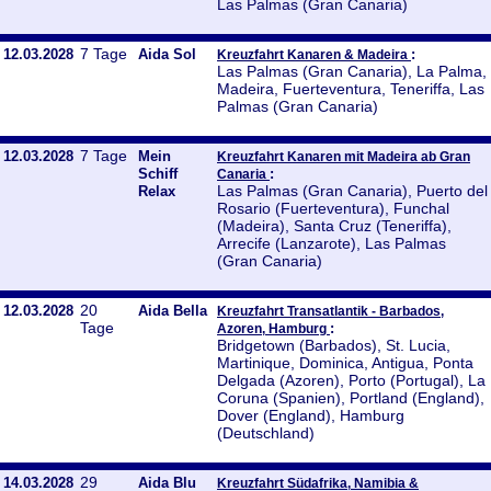
Las Palmas (Gran Canaria)
7 Tage
12.03.2028
Aida Sol
:
Kreuzfahrt Kanaren & Madeira
Las Palmas (Gran Canaria), La Palma,
Madeira, Fuerteventura, Teneriffa, Las
Palmas (Gran Canaria)
7 Tage
12.03.2028
Mein
Kreuzfahrt Kanaren mit Madeira ab Gran
Schiff
:
Canaria
Las Palmas (Gran Canaria), Puerto del
Relax
Rosario (Fuerteventura), Funchal
(Madeira), Santa Cruz (Teneriffa),
Arrecife (Lanzarote), Las Palmas
(Gran Canaria)
20
12.03.2028
Aida Bella
Kreuzfahrt Transatlantik - Barbados,
Tage
:
Azoren, Hamburg
Bridgetown (Barbados), St. Lucia,
Martinique, Dominica, Antigua, Ponta
Delgada (Azoren), Porto (Portugal), La
Coruna (Spanien), Portland (England),
Dover (England), Hamburg
(Deutschland)
29
14.03.2028
Aida Blu
Kreuzfahrt Südafrika, Namibia &