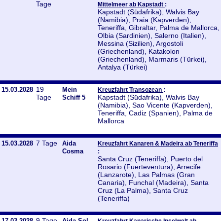
Tage
:
Mittelmeer ab Kapstadt
Kapstadt (Südafrika), Walvis Bay
(Namibia), Praia (Kapverden),
Teneriffa, Gibraltar, Palma de Mallorca,
Olbia (Sardinien), Salerno (Italien),
Messina (Sizilien), Argostoli
(Griechenland), Katakolon
(Griechenland), Marmaris (Türkei),
Antalya (Türkei)
19
15.03.2028
Mein
:
Kreuzfahrt Transozean
Tage
Kapstadt (Südafrika), Walvis Bay
Schiff 5
(Namibia), Sao Vicente (Kapverden),
Teneriffa, Cadiz (Spanien), Palma de
Mallorca
7 Tage
15.03.2028
Aida
Kreuzfahrt Kanaren & Madeira ab Teneriffa
Cosma
:
Santa Cruz (Teneriffa), Puerto del
Rosario (Fuerteventura), Arrecife
(Lanzarote), Las Palmas (Gran
Canaria), Funchal (Madeira), Santa
Cruz (La Palma), Santa Cruz
(Teneriffa)
9 Tage
17.03.2028
Aida Sol
Kreuzfahrt Kanarische Inselwelt ab