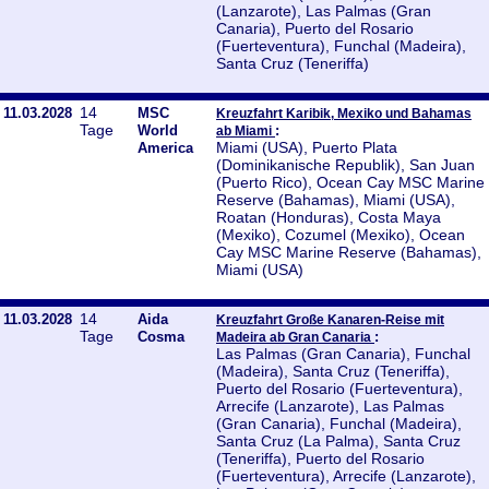
(Lanzarote), Las Palmas (Gran
Canaria), Puerto del Rosario
(Fuerteventura), Funchal (Madeira),
Santa Cruz (Teneriffa)
14
11.03.2028
MSC
Kreuzfahrt Karibik, Mexiko und Bahamas
Tage
World
:
ab Miami
Miami (USA), Puerto Plata
America
(Dominikanische Republik), San Juan
(Puerto Rico), Ocean Cay MSC Marine
Reserve (Bahamas), Miami (USA),
Roatan (Honduras), Costa Maya
(Mexiko), Cozumel (Mexiko), Ocean
Cay MSC Marine Reserve (Bahamas),
Miami (USA)
14
11.03.2028
Aida
Kreuzfahrt Große Kanaren-Reise mit
Tage
Cosma
:
Madeira ab Gran Canaria
Las Palmas (Gran Canaria), Funchal
(Madeira), Santa Cruz (Teneriffa),
Puerto del Rosario (Fuerteventura),
Arrecife (Lanzarote), Las Palmas
(Gran Canaria), Funchal (Madeira),
Santa Cruz (La Palma), Santa Cruz
(Teneriffa), Puerto del Rosario
(Fuerteventura), Arrecife (Lanzarote),