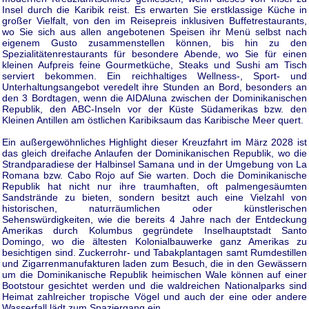
Insel durch die Karibik reist. Es erwarten Sie erstklassige Küche in
großer Vielfalt, von den im Reisepreis inklusiven Buffetrestaurants,
wo Sie sich aus allen angebotenen Speisen ihr Menü selbst nach
eigenem Gusto zusammenstellen können, bis hin zu den
Spezialitätenrestaurants für besondere Abende, wo Sie für einen
kleinen Aufpreis feine Gourmetküche, Steaks und Sushi am Tisch
serviert bekommen. Ein reichhaltiges Wellness-, Sport- und
Unterhaltungsangebot veredelt ihre Stunden an Bord, besonders an
den 3 Bordtagen, wenn die AIDAluna zwischen der Dominikanischen
Republik, den ABC-Inseln vor der Küste Südamerikas bzw. den
Kleinen Antillen am östlichen Karibiksaum das Karibische Meer quert.
Ein außergewöhnliches Highlight dieser Kreuzfahrt im März 2028 ist
das gleich dreifache Anlaufen der Dominikanischen Republik, wo die
Strandparadiese der Halbinsel Samana und in der Umgebung von La
Romana bzw. Cabo Rojo auf Sie warten. Doch die Dominikanische
Republik hat nicht nur ihre traumhaften, oft palmengesäumten
Sandstrände zu bieten, sondern besitzt auch eine Vielzahl von
historischen, naturräumlichen oder künstlerischen
Sehenswürdigkeiten, wie die bereits 4 Jahre nach der Entdeckung
Amerikas durch Kolumbus gegründete Inselhauptstadt Santo
Domingo, wo die ältesten Kolonialbauwerke ganz Amerikas zu
besichtigen sind. Zuckerrohr- und Tabakplantagen samt Rumdestillen
und Zigarrenmanufakturen laden zum Besuch, die in den Gewässern
um die Dominikanische Republik heimischen Wale können auf einer
Bootstour gesichtet werden und die waldreichen Nationalparks sind
Heimat zahlreicher tropische Vögel und auch der eine oder andere
Wasserfall lädt zum Spaziergang ein.