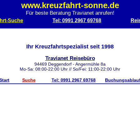
www.kreuzfahrt-sonne.de
Für beste Beratung Travianet anrufen!
hrt-Suche
Tel: 0991 2967 69768
Rei
Ihr Kreuzfahrtspezialist seit 1998
Travianet Reisebüro
94469 Deggendorf - Angermühle 8a
Mo-Sa: 08:00-22:00 Uhr // So/Fei: 11:00-22:00 Uhr
Start
Suche
Tel: 0991 2967 69768
Buchungsablau