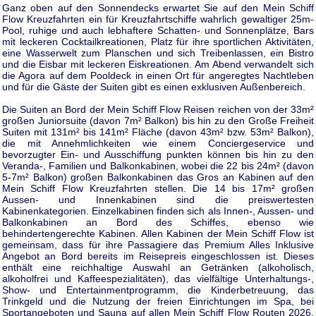
Ganz oben auf den Sonnendecks erwartet Sie auf den Mein Schiff
Flow Kreuzfahrten ein für Kreuzfahrtschiffe wahrlich gewaltiger 25m-
Pool, ruhige und auch lebhaftere Schatten- und Sonnenplätze, Bars
mit leckeren Cocktailkreationen, Platz für ihre sportlichen Aktivitäten,
eine Wasserwelt zum Planschen und sich Treibenlassen, ein Bistro
und die Eisbar mit leckeren Eiskreationen. Am Abend verwandelt sich
die Agora auf dem Pooldeck in einen Ort für angeregtes Nachtleben
und für die Gäste der Suiten gibt es einen exklusiven Außenbereich.
Die Suiten an Bord der Mein Schiff Flow Reisen reichen von der 33m²
großen Juniorsuite (davon 7m² Balkon) bis hin zu den Große Freiheit
Suiten mit 131m² bis 141m² Fläche (davon 43m² bzw. 53m² Balkon),
die mit Annehmlichkeiten wie einem Conciergeservice und
bevorzugter Ein- und Ausschiffung punkten können bis hin zu den
Veranda-, Familien und Balkonkabinen, wobei die 22 bis 24m² (davon
5-7m² Balkon) großen Balkonkabinen das Gros an Kabinen auf den
Mein Schiff Flow Kreuzfahrten stellen. Die 14 bis 17m² großen
Aussen- und Innenkabinen sind die preiswertesten
Kabinenkategorien. Einzelkabinen finden sich als Innen-, Aussen- und
Balkonkabinen an Bord des Schiffes, ebenso wie
behindertengerechte Kabinen. Allen Kabinen der Mein Schiff Flow ist
gemeinsam, dass für ihre Passagiere das Premium Alles Inklusive
Angebot an Bord bereits im Reisepreis eingeschlossen ist. Dieses
enthält eine reichhaltige Auswahl an Getränken (alkoholisch,
alkoholfrei und Kaffeespezialitäten), das vielfältige Unterhaltungs-,
Show- und Entertainmentprogramm, die Kinderbetreuung, das
Trinkgeld und die Nutzung der freien Einrichtungen im Spa, bei
Sportangeboten und Sauna auf allen Mein Schiff Flow Routen 2026,