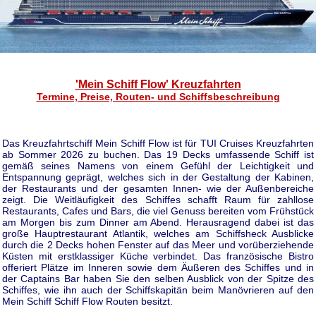
'Mein Schiff Flow' Kreuzfahrten
Termine, Preise, Routen- und Schiffsbeschreibung
Das Kreuzfahrtschiff Mein Schiff Flow ist für TUI Cruises Kreuzfahrten
ab Sommer 2026 zu buchen. Das 19 Decks umfassende Schiff ist
gemäß seines Namens von einem Gefühl der Leichtigkeit und
Entspannung geprägt, welches sich in der Gestaltung der Kabinen,
der Restaurants und der gesamten Innen- wie der Außenbereiche
zeigt. Die Weitläufigkeit des Schiffes schafft Raum für zahllose
Restaurants, Cafes und Bars, die viel Genuss bereiten vom Frühstück
am Morgen bis zum Dinner am Abend. Herausragend dabei ist das
große Hauptrestaurant Atlantik, welches am Schiffsheck Ausblicke
durch die 2 Decks hohen Fenster auf das Meer und vorüberziehende
Küsten mit erstklassiger Küche verbindet. Das französische Bistro
offeriert Plätze im Inneren sowie dem Äußeren des Schiffes und in
der Captains Bar haben Sie den selben Ausblick von der Spitze des
Schiffes, wie ihn auch der Schiffskapitän beim Manövrieren auf den
Mein Schiff Schiff Flow Routen besitzt.