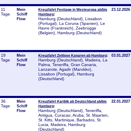
11
Mein
23.12.2026
Kreuzfahrt Festtage in Westeuropa ab/bis
Tage
Schiff
:
Hamburg
Hamburg (Deutschland), Lissabon
Flow
(Portugal), La Coruna (Spanien), Le
Havre (Frankreich), Zeebrügge
(Belgien), Hamburg (Deutschland)
19
Mein
:
03.01.2027
Kreuzfahrt Zeitlose Kanaren ab Hamburg
Tage
Hamburg (Deutschland), Madeira, La
Schiff
Palma, Teneriffa, Gran Canaria,
Flow
Lanzarote, Agadir (Marokko),
Lissabon (Portugal), Hamburg
(Deutschland)
36
Mein
22.01.2027
Kreuzfahrt Karibik ab Deutschland ab/bis
Tage
Schiff
:
Hamburg
Hamburg (Deutschland), Teneriffa,
Flow
Antigua, Curacao, Aruba, St. Maarten,
St. Kitts, Martinique, Barbados, St.
Lucia, Madeira, Hamburg
(Deutschland)