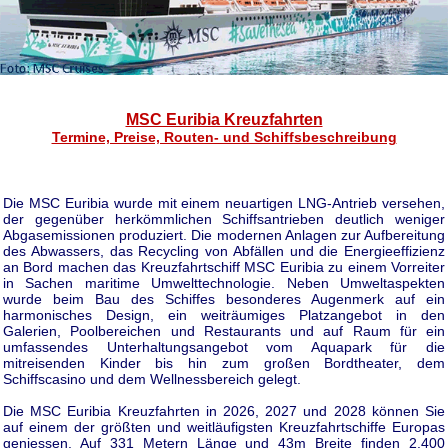
MSC Euribia Kreuzfahrten
Termine, Preise, Routen- und Schiffsbeschreibung
Die MSC Euribia wurde mit einem neuartigen LNG-Antrieb versehen,
der gegenüber herkömmlichen Schiffsantrieben deutlich weniger
Abgasemissionen produziert. Die modernen Anlagen zur Aufbereitung
des Abwassers, das Recycling von Abfällen und die Energieeffizienz
an Bord machen das Kreuzfahrtschiff MSC Euribia zu einem Vorreiter
in Sachen maritime Umwelttechnologie. Neben Umweltaspekten
wurde beim Bau des Schiffes besonderes Augenmerk auf ein
harmonisches Design, ein weiträumiges Platzangebot in den
Galerien, Poolbereichen und Restaurants und auf Raum für ein
umfassendes Unterhaltungsangebot vom Aquapark für die
mitreisenden Kinder bis hin zum großen Bordtheater, dem
Schiffscasino und dem Wellnessbereich gelegt.
Die MSC Euribia Kreuzfahrten in 2026, 2027 und 2028 können Sie
auf einem der größten und weitläufigsten Kreuzfahrtschiffe Europas
geniessen. Auf 331 Metern Länge und 43m Breite finden 2.400