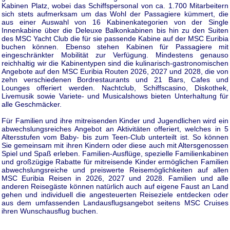
Kabinen Platz, wobei das Schiffspersonal von ca. 1.700 Mitarbeitern
sich stets aufmerksam um das Wohl der Passagiere kümmert, die
aus einer Auswahl von 16 Kabinenkategorien von der Single
Innenkabine über die Deleuxe Balkonkabinen bis hin zu den Suiten
des MSC Yacht Club die für sie passende Kabine auf der MSC Euribia
buchen können. Ebenso stehen Kabinen für Passagiere mit
eingeschränkter Mobilität zur Verfügung. Mindestens genauso
reichhaltig wir die Kabinentypen sind die kulinarisch-gastronomischen
Angebote auf den MSC Euribia Routen 2026, 2027 und 2028, die von
zehn verschiedenen Bordrestaurants und 21 Bars, Cafes und
Lounges offeriert werden. Nachtclub, Schiffscasino, Diskothek,
Livemusik sowie Variete- und Musicalshows bieten Unterhaltung für
alle Geschmäcker.
Für Familien und ihre mitreisenden Kinder und Jugendlichen wird ein
abwechslungsreiches Angebot an Aktivitäten offeriert, welches in 5
Altersstufen vom Baby- bis zum Teen-Club unterteilt ist. So können
Sie gemeinsam mit ihren Kindern oder diese auch mit Altersgenossen
Spiel und Spaß erleben. Familien-Ausflüge, spezielle Familienkabinen
und großzügige Rabatte für mitreisende Kinder ermöglichen Familien
abwechslungsreiche und preiswerte Reisemöglichkeiten auf allen
MSC Euribia Reisen in 2026, 2027 und 2028. Familien und alle
anderen Reisegäste können natürlich auch auf eigene Faust an Land
gehen und individuell die angesteuerten Reiseziele entdecken oder
aus dem umfassenden Landausflugsangebot seitens MSC Cruises
ihren Wunschausflug buchen.