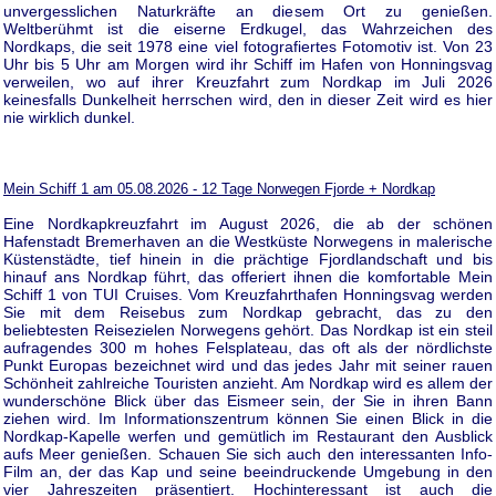
unvergesslichen Naturkräfte an diesem Ort zu genießen.
Weltberühmt ist die eiserne Erdkugel, das Wahrzeichen des
Nordkaps, die seit 1978 eine viel fotografiertes Fotomotiv ist. Von 23
Uhr bis 5 Uhr am Morgen wird ihr Schiff im Hafen von Honningsvag
verweilen, wo auf ihrer Kreuzfahrt zum Nordkap im Juli 2026
keinesfalls Dunkelheit herrschen wird, den in dieser Zeit wird es hier
nie wirklich dunkel.
Mein Schiff 1 am 05.08.2026 - 12 Tage Norwegen Fjorde + Nordkap
Eine Nordkapkreuzfahrt im August 2026, die ab der schönen
Hafenstadt Bremerhaven an die Westküste Norwegens in malerische
Küstenstädte, tief hinein in die prächtige Fjordlandschaft und bis
hinauf ans Nordkap führt, das offeriert ihnen die komfortable Mein
Schiff 1 von TUI Cruises. Vom Kreuzfahrthafen Honningsvag werden
Sie mit dem Reisebus zum Nordkap gebracht, das zu den
beliebtesten Reisezielen Norwegens gehört. Das Nordkap ist ein steil
aufragendes 300 m hohes Felsplateau, das oft als der nördlichste
Punkt Europas bezeichnet wird und das jedes Jahr mit seiner rauen
Schönheit zahlreiche Touristen anzieht. Am Nordkap wird es allem der
wunderschöne Blick über das Eismeer sein, der Sie in ihren Bann
ziehen wird. Im Informationszentrum können Sie einen Blick in die
Nordkap-Kapelle werfen und gemütlich im Restaurant den Ausblick
aufs Meer genießen. Schauen Sie sich auch den interessanten Info-
Film an, der das Kap und seine beeindruckende Umgebung in den
vier Jahreszeiten präsentiert. Hochinteressant ist auch die