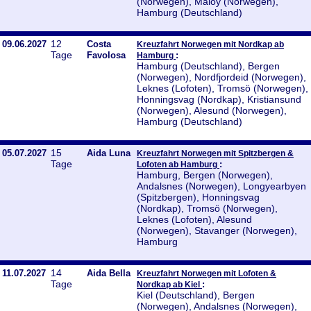
(Norwegen), Maloy (Norwegen),
Hamburg (Deutschland)
12
09.06.2027
Costa
Kreuzfahrt Norwegen mit Nordkap ab
Tage
Favolosa
:
Hamburg
Hamburg (Deutschland), Bergen
(Norwegen), Nordfjordeid (Norwegen),
Leknes (Lofoten), Tromsö (Norwegen),
Honningsvag (Nordkap), Kristiansund
(Norwegen), Alesund (Norwegen),
Hamburg (Deutschland)
15
05.07.2027
Aida Luna
Kreuzfahrt Norwegen mit Spitzbergen &
Tage
:
Lofoten ab Hamburg
Hamburg, Bergen (Norwegen),
Andalsnes (Norwegen), Longyearbyen
(Spitzbergen), Honningsvag
(Nordkap), Tromsö (Norwegen),
Leknes (Lofoten), Alesund
(Norwegen), Stavanger (Norwegen),
Hamburg
14
11.07.2027
Aida Bella
Kreuzfahrt Norwegen mit Lofoten &
Tage
:
Nordkap ab Kiel
Kiel (Deutschland), Bergen
(Norwegen), Andalsnes (Norwegen),