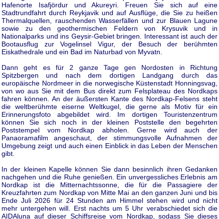
Hafenorte Isafjördur und Akureyri. Freuen Sie sich auf eine
Stadtrundfahrt durch Reykjavik und auf Ausflüge, die Sie zu heißen
Thermalquellen, rauschenden Wasserfällen und zur Blauen Lagune
sowie zu den geothermischen Feldern von Krysuvik und in
Nationalparks und ins Geysir-Gebiet bringen. Interessant ist auch der
Bootausflug zur Vogelinsel Vigur, der Besuch der berühmten
Eiskathedrale und ein Bad im Naturbad von Myvatn.
Dann geht es für 2 ganze Tage gen Nordosten in Richtung
Spitzbergen und nach dem dortigen Landgang durch das
europäische Nordmeer in die norwegische Küstenstadt Honningsvag,
von wo aus Sie mit dem Bus direkt zum Felsplateau des Nordkaps
fahren können. An der äußersten Kante des Nordkap-Felsens steht
die weltberühmte eiserne Weltkugel, die gerne als Motiv für ein
Erinnerungsfoto abgebildet wird. Im dortigen Touristenzentrum
können Sie sich noch in der kleinen Poststelle den begehrten
Poststempel vom Nordkap abholen. Gerne wird auch der
Panaoramafilm angeschaut, der stimmungsvolle Aufnahmen der
Umgebung zeigt und auch einen Einblick in das Leben der Menschen
gibt.
In der kleinen Kapelle können Sie dann besinnlich ihren Gedanken
nachgehen und die Ruhe genießen. Ein unvergessliches Erlebnis am
Nordkap ist die Mitternachtssonne, die für die Passagiere der
Kreuzfahrten zum Nordkap von Mitte Mai an den ganzen Juni und bis
Ende Juli 2026 für 24 Stunden am Himmel stehen wird und nicht
mehr untergehen will. Erst nachts um 5 Uhr verabschiedet sich die
AIDAluna auf dieser Schiffsreise vom Nordkap, sodass Sie dieses