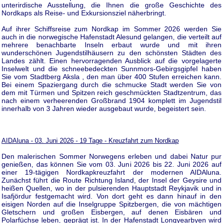
unterirdische Ausstellung, die Ihnen die große Geschichte des
Nordkaps als Reise- und Exkursionsziel näherbringt.
Auf ihrer Schiffsreise zum Nordkap im Sommer 2026 werden Sie
auch in die norwegische Hafenstadt Alesund gelangen, die verteilt auf
mehrere benachbarte Inseln erbaut wurde und mit ihren
wunderschönen Jugendstilhäusern zu den schönsten Städten des
Landes zählt. Einen hervorragenden Ausblick auf die vorgelagerte
Inselwelt und die schneebedeckten Sunnmors-Gebirgsgipfel haben
Sie vom Stadtberg Aksla , den man über 400 Stufen erreichen kann.
Bei einem Spaziergang durch die schmucke Stadt werden Sie von
dem mit Türmen und Spitzen reich geschmückten Stadtzentrum, das
nach einem verheerenden Großbrand 1904 komplett im Jugendstil
innerhalb von 3 Jahren wieder ausgebaut wurde, begeistert sein.
AIDAluna - 03. Juni 2026 - 19 Tage - Kreuzfahrt zum Nordkap
Den malerischen Sommer Norwegens erleben und dabei Natur pur
genießen, das können Sie vom 03. Juni 2026 bis 22. Juni 2026 auf
einer 19-tägigen Nordkapkreuzfahrt der modernen AIDAluna.
Zunächst führt die Route Richtung Island, der Insel der Geysire und
heißen Quellen, wo in der pulsierenden Hauptstadt Reykjavik und in
Isafjördur festgemacht wird. Von dort geht es dann hinauf in den
eisigen Norden auf die Inselgruppe Spitzbergen, die von mächtigen
Gletschern und großen Eisbergen, auf denen Eisbären und
Polarfüchse leben, geprägt ist. In der Hafenstadt Longyearbyen wird