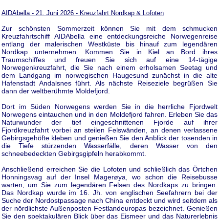
AIDAbella - 21. Juni 2026 - Kreuzfahrt Nordkap & Lofoten
Zur schönsten Sommerzeit können Sie mit dem schmucken
Kreuzfahrtschiff AIDAbella eine entdeckungsreiche Norwegenreise
entlang der malerischen Westküste bis hinauf zum legendären
Nordkap unternehmen. Kommen Sie in Kiel an Bord ihres
Traumschiffes und freuen Sie sich auf eine 14-tägige
Norwegenkreuzfahrt, die Sie nach einem erholsamen Seetag und
dem Landgang im norwegischen Haugesund zunächst in die alte
Hafenstadt Andalsnes führt. Als nächste Reiseziele begrüßen Sie
dann der weltberühmte Moldefjord.
Dort im Süden Norwegens werden Sie in die herrliche Fjordwelt
Norwegens eintauchen und in den Moldefjord fahren. Erleben Sie das
Naturwunder der tief eingeschnittenen Fjorde auf ihrer
Fjordkreuzfahrt vorbei an steilen Felswänden, an denen verlassene
Gebirgsgehöfte kleben und genießen Sie den Anblick der tosenden in
die Tiefe stürzenden Wasserfälle, deren Wasser von den
schneebedeckten Gebirgsgipfeln herabkommt.
Anschließend erreichen Sie die Lofoten und schließlich das Örtchen
Honningsvag auf der Insel Magerøya, wo schon die Reisebusse
warten, um Sie zum legendären Felsen des Nordkaps zu bringen.
Das Nordkap wurde im 16. Jh. von englischen Seefahrern bei der
Suche der Nordostpassage nach China entdeckt und wird seitdem als
der nördlichste Außenposten Festlandeuropas bezeichnet. Genießen
Sie den spektakulären Blick über das Eismeer und das Naturerlebnis