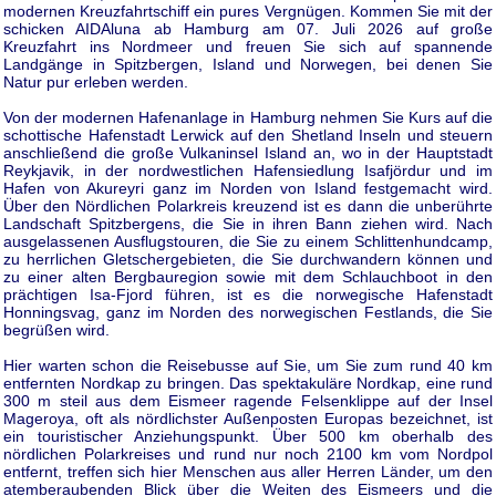
modernen Kreuzfahrtschiff ein pures Vergnügen. Kommen Sie mit der
schicken AIDAluna ab Hamburg am 07. Juli 2026 auf große
Kreuzfahrt ins Nordmeer und freuen Sie sich auf spannende
Landgänge in Spitzbergen, Island und Norwegen, bei denen Sie
Natur pur erleben werden.
Von der modernen Hafenanlage in Hamburg nehmen Sie Kurs auf die
schottische Hafenstadt Lerwick auf den Shetland Inseln und steuern
anschließend die große Vulkaninsel Island an, wo in der Hauptstadt
Reykjavik, in der nordwestlichen Hafensiedlung Isafjördur und im
Hafen von Akureyri ganz im Norden von Island festgemacht wird.
Über den Nördlichen Polarkreis kreuzend ist es dann die unberührte
Landschaft Spitzbergens, die Sie in ihren Bann ziehen wird. Nach
ausgelassenen Ausflugstouren, die Sie zu einem Schlittenhundcamp,
zu herrlichen Gletschergebieten, die Sie durchwandern können und
zu einer alten Bergbauregion sowie mit dem Schlauchboot in den
prächtigen Isa-Fjord führen, ist es die norwegische Hafenstadt
Honningsvag, ganz im Norden des norwegischen Festlands, die Sie
begrüßen wird.
Hier warten schon die Reisebusse auf Sie, um Sie zum rund 40 km
entfernten Nordkap zu bringen. Das spektakuläre Nordkap, eine rund
300 m steil aus dem Eismeer ragende Felsenklippe auf der Insel
Mageroya, oft als nördlichster Außenposten Europas bezeichnet, ist
ein touristischer Anziehungspunkt. Über 500 km oberhalb des
nördlichen Polarkreises und rund nur noch 2100 km vom Nordpol
entfernt, treffen sich hier Menschen aus aller Herren Länder, um den
atemberaubenden Blick über die Weiten des Eismeers und die