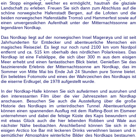
ein Stopp eingelegt, welcher es ermöglicht, hautnah die glaziale
Landschaft zu erleben. Freuen Sie sich dann zum Abschluss auf die
schöne norwegische Hafenstadt Bergen, auf die Lofoten und die
beiden norwegischen Hafenstädte Tromsö und Hammerfest sowie auf
einen unvergesslichen Aufenthalt unter der Mitternachtssonne am
legendären Nordkap.
Das Nordkap liegt auf der norwegischen Insel Magerøya und ist seit
Jahrhunderten für Entdecker und abenteuerliche Menschen ein
magisches Reiseziel. Es liegt nur noch rund 2100 km vom Nordpol
entfernt und ca. 515 km oberhalb des nördlichen Polarkreises. Das
Nordkap ist eine Felsklippe, die sich über 300 m aus dem eisigen
Meer erhebt und einen fantastischen Blick bietet. Genießen Sie das
faszinierende Erlebnis der Mitternachtssonne am Nordkap, das im
Sommer von Mitte Mai bis Ende Juli 24 Stunden pure Sonne bietet.
Ein beliebtes Fotomotiv und eines der Wahrzeichen des Nordkaps ist
die eiserne Erdkugel, die 1978 aufgestellt wurde.
In der Nordkap-Halle können Sie sich aufwärmen und ausruhen und
den interessanten Film über die vier Jahreszeiten am Nordkap
anschauen. Besuchen Sie auch die Ausstellung über die große
Historie des Nordkaps im unterirdischen Tunnel. Abenteuerlustige
können einen spannenden Ausflug mit dem Rafting-Boot im Eismeer
unternehmen und dabei die felsige Küste des Kaps bewundern und
mit etwas Glück auch die hier lebenden Robben und Wale aus
nächster Nähe beobachten. Anschließend können Sie sich in der
eisigen Arctico Ice Bar mit leckeren Drinks verwöhnen lassen und in
gemütlicher Atmosphäre winterliche Bilder des Nordkaps bestaunen.