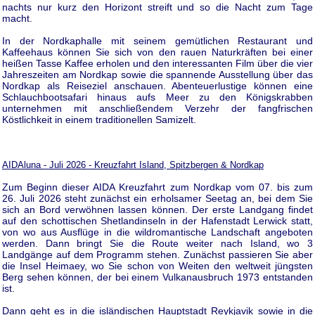
nachts nur kurz den Horizont streift und so die Nacht zum Tage
macht.
In der Nordkaphalle mit seinem gemütlichen Restaurant und
Kaffeehaus können Sie sich von den rauen Naturkräften bei einer
heißen Tasse Kaffee erholen und den interessanten Film über die vier
Jahreszeiten am Nordkap sowie die spannende Ausstellung über das
Nordkap als Reiseziel anschauen. Abenteuerlustige können eine
Schlauchbootsafari hinaus aufs Meer zu den Königskrabben
unternehmen mit anschließendem Verzehr der fangfrischen
Köstlichkeit in einem traditionellen Samizelt.
AIDAluna - Juli 2026 - Kreuzfahrt Island, Spitzbergen & Nordkap
Zum Beginn dieser AIDA Kreuzfahrt zum Nordkap vom 07. bis zum
26. Juli 2026 steht zunächst ein erholsamer Seetag an, bei dem Sie
sich an Bord verwöhnen lassen können. Der erste Landgang findet
auf den schottischen Shetlandinseln in der Hafenstadt Lerwick statt,
von wo aus Ausflüge in die wildromantische Landschaft angeboten
werden. Dann bringt Sie die Route weiter nach Island, wo 3
Landgänge auf dem Programm stehen. Zunächst passieren Sie aber
die Insel Heimaey, wo Sie schon von Weiten den weltweit jüngsten
Berg sehen können, der bei einem Vulkanausbruch 1973 entstanden
ist.
Dann geht es in die isländischen Hauptstadt Reykjavik sowie in die