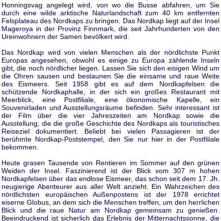
Honningsvag angelegt wird, von wo die Busse abfahren, um Sie
durch eine wilde arktische Naturlandschaft zum 40 km entfernten
Felsplateau des Nordkaps zu bringen. Das Nordkap liegt auf der Insel
Mageroya in der Provinz Finnmark, die seit Jahrhunderten von den
Ureinwohnern der Samen bevölkert wird.
Das Nordkap wird von vielen Menschen als der nördlichste Punkt
Europas angesehen, obwohl es einige zu Europa zählende Inseln
gibt, die noch nördlicher liegen. Lassen Sie sich den eisigen Wind um
die Ohren sausen und bestaunen Sie die einsame und raue Weite
des Eismeers. Seit 1958 gibt es auf dem Nordkapfelsen die
schützende Nordkaphalle, in der sich ein großes Restaurant mit
Meerblick, eine Postfiliale, eine ökonomische Kapelle, ein
Souvenirladen und Ausstellungsräume befinden. Sehr interessant ist
der Film über die vier Jahreszeiten am Nordkap sowie die
Ausstellung, die die große Geschichte des Nordkaps als touristisches
Reiseziel dokumentiert. Beliebt bei vielen Passagieren ist der
berühmte Nordkap-Poststempel, den Sie nur hier in der Postfiliale
bekommen.
Heute grasen Tausende von Rentieren im Sommer auf den grünen
Weiden der Insel. Faszinierend ist der Blick vom 307 m hohen
Nordkapfelsen über das endlose Eismeer, das schon seit dem 17. Jh.
neugierige Abenteurer aus aller Welt anzieht. Ein Wahrzeichen des
nördlichsten europäischen Außenpostens ist der 1978 errichtet
eiserne Globus, an dem sich die Menschen treffen, um den herrlichen
Blick und die raue Natur am Nordkap gemeinsam zu genießen.
Beeindruckend ist sicherlich das Erlebnis der Mitternachtssonne, die