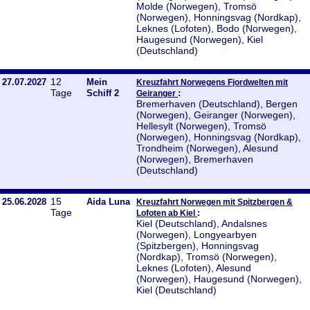
Molde (Norwegen), Tromsö
(Norwegen), Honningsvag (Nordkap),
Leknes (Lofoten), Bodo (Norwegen),
Haugesund (Norwegen), Kiel
(Deutschland)
12
27.07.2027
Mein
Kreuzfahrt Norwegens Fjordwelten mit
Tage
Schiff 2
:
Geiranger
Bremerhaven (Deutschland), Bergen
(Norwegen), Geiranger (Norwegen),
Hellesylt (Norwegen), Tromsö
(Norwegen), Honningsvag (Nordkap),
Trondheim (Norwegen), Alesund
(Norwegen), Bremerhaven
(Deutschland)
15
25.06.2028
Aida Luna
Kreuzfahrt Norwegen mit Spitzbergen &
Tage
:
Lofoten ab Kiel
Kiel (Deutschland), Andalsnes
(Norwegen), Longyearbyen
(Spitzbergen), Honningsvag
(Nordkap), Tromsö (Norwegen),
Leknes (Lofoten), Alesund
(Norwegen), Haugesund (Norwegen),
Kiel (Deutschland)