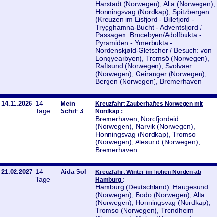
Harstadt (Norwegen), Alta (Norwegen),
Honningsvag (Nordkap), Spitzbergen:
(Kreuzen im Eisfjord - Billefjord -
Trygghamna-Bucht - Adventsfjord /
Passagen: Brucebyen/Adolfbukta -
Pyramiden - Ymerbukta -
Nordenskjøld-Gletscher / Besuch: von
Longyearbyen), Tromsö (Norwegen),
Raftsund (Norwegen), Svolvaer
(Norwegen), Geiranger (Norwegen),
Bergen (Norwegen), Bremerhaven
14
14.11.2026
Mein
Kreuzfahrt Zauberhaftes Norwegen mit
Tage
Schiff 3
:
Nordkap
Bremerhaven, Nordfjordeid
(Norwegen), Narvik (Norwegen),
Honningsvag (Nordkap), Tromso
(Norwegen), Alesund (Norwegen),
Bremerhaven
14
21.02.2027
Aida Sol
Kreuzfahrt Winter im hohen Norden ab
Tage
:
Hamburg
Hamburg (Deutschland), Haugesund
(Norwegen), Bodo (Norwegen), Alta
(Norwegen), Honningsvag (Nordkap),
Tromso (Norwegen), Trondheim