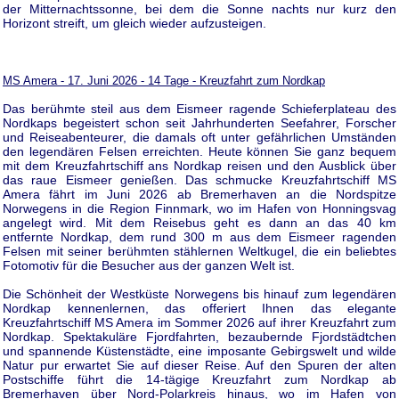
der Mitternachtssonne, bei dem die Sonne nachts nur kurz den
Horizont streift, um gleich wieder aufzusteigen.
MS Amera - 17. Juni 2026 - 14 Tage - Kreuzfahrt zum Nordkap
Das berühmte steil aus dem Eismeer ragende Schieferplateau des
Nordkaps begeistert schon seit Jahrhunderten Seefahrer, Forscher
und Reiseabenteurer, die damals oft unter gefährlichen Umständen
den legendären Felsen erreichten. Heute können Sie ganz bequem
mit dem Kreuzfahrtschiff ans Nordkap reisen und den Ausblick über
das raue Eismeer genießen. Das schmucke Kreuzfahrtschiff MS
Amera fährt im Juni 2026 ab Bremerhaven an die Nordspitze
Norwegens in die Region Finnmark, wo im Hafen von Honningsvag
angelegt wird. Mit dem Reisebus geht es dann an das 40 km
entfernte Nordkap, dem rund 300 m aus dem Eismeer ragenden
Felsen mit seiner berühmten stählernen Weltkugel, die ein beliebtes
Fotomotiv für die Besucher aus der ganzen Welt ist.
Die Schönheit der Westküste Norwegens bis hinauf zum legendären
Nordkap kennenlernen, das offeriert Ihnen das elegante
Kreuzfahrtschiff MS Amera im Sommer 2026 auf ihrer Kreuzfahrt zum
Nordkap. Spektakuläre Fjordfahrten, bezaubernde Fjordstädtchen
und spannende Küstenstädte, eine imposante Gebirgswelt und wilde
Natur pur erwartet Sie auf dieser Reise. Auf den Spuren der alten
Postschiffe führt die 14-tägige Kreuzfahrt zum Nordkap ab
Bremerhaven über Nord-Polarkreis hinaus, wo im Hafen von