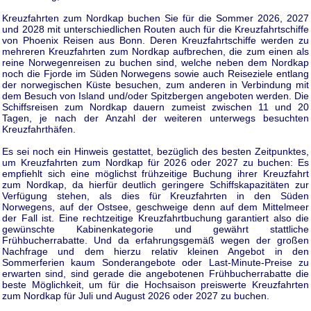
Kreuzfahrten zum Nordkap buchen Sie für die Sommer 2026, 2027
und 2028 mit unterschiedlichen Routen auch für die Kreuzfahrtschiffe
von Phoenix Reisen aus Bonn. Deren Kreuzfahrtschiffe werden zu
mehreren Kreuzfahrten zum Nordkap aufbrechen, die zum einen als
reine Norwegenreisen zu buchen sind, welche neben dem Nordkap
noch die Fjorde im Süden Norwegens sowie auch Reiseziele entlang
der norwegischen Küste besuchen, zum anderen in Verbindung mit
dem Besuch von Island und/oder Spitzbergen angeboten werden. Die
Schiffsreisen zum Nordkap dauern zumeist zwischen 11 und 20
Tagen, je nach der Anzahl der weiteren unterwegs besuchten
Kreuzfahrthäfen.
Es sei noch ein Hinweis gestattet, bezüglich des besten Zeitpunktes,
um Kreuzfahrten zum Nordkap für 2026 oder 2027 zu buchen: Es
empfiehlt sich eine möglichst frühzeitige Buchung ihrer Kreuzfahrt
zum Nordkap, da hierfür deutlich geringere Schiffskapazitäten zur
Verfügung stehen, als dies für Kreuzfahrten in den Süden
Norwegens, auf der Ostsee, geschweige denn auf dem Mittelmeer
der Fall ist. Eine rechtzeitige Kreuzfahrtbuchung garantiert also die
gewünschte Kabinenkategorie und gewährt stattliche
Frühbucherrabatte. Und da erfahrungsgemäß wegen der großen
Nachfrage und dem hierzu relativ kleinen Angebot in den
Sommerferien kaum Sonderangebote oder Last-Minute-Preise zu
erwarten sind, sind gerade die angebotenen Frühbucherrabatte die
beste Möglichkeit, um für die Hochsaison preiswerte Kreuzfahrten
zum Nordkap für Juli und August 2026 oder 2027 zu buchen.