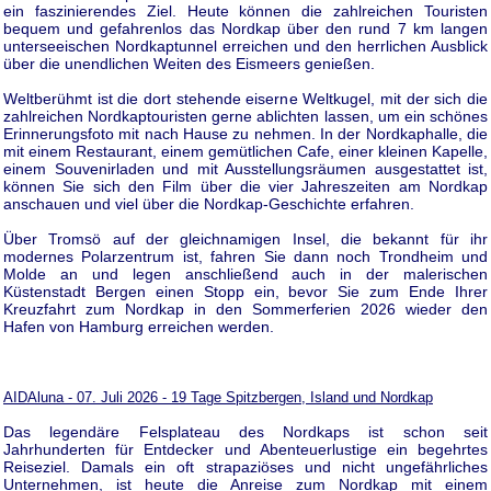
ein faszinierendes Ziel. Heute können die zahlreichen Touristen
bequem und gefahrenlos das Nordkap über den rund 7 km langen
unterseeischen Nordkaptunnel erreichen und den herrlichen Ausblick
über die unendlichen Weiten des Eismeers genießen.
Weltberühmt ist die dort stehende eiserne Weltkugel, mit der sich die
zahlreichen Nordkaptouristen gerne ablichten lassen, um ein schönes
Erinnerungsfoto mit nach Hause zu nehmen. In der Nordkaphalle, die
mit einem Restaurant, einem gemütlichen Cafe, einer kleinen Kapelle,
einem Souvenirladen und mit Ausstellungsräumen ausgestattet ist,
können Sie sich den Film über die vier Jahreszeiten am Nordkap
anschauen und viel über die Nordkap-Geschichte erfahren.
Über Tromsö auf der gleichnamigen Insel, die bekannt für ihr
modernes Polarzentrum ist, fahren Sie dann noch Trondheim und
Molde an und legen anschließend auch in der malerischen
Küstenstadt Bergen einen Stopp ein, bevor Sie zum Ende Ihrer
Kreuzfahrt zum Nordkap in den Sommerferien 2026 wieder den
Hafen von Hamburg erreichen werden.
AIDAluna - 07. Juli 2026 - 19 Tage Spitzbergen, Island und Nordkap
Das legendäre Felsplateau des Nordkaps ist schon seit
Jahrhunderten für Entdecker und Abenteuerlustige ein begehrtes
Reiseziel. Damals ein oft strapaziöses und nicht ungefährliches
Unternehmen, ist heute die Anreise zum Nordkap mit einem