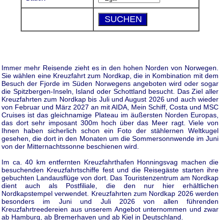
Immer mehr Reisende zieht es in den hohen Norden von Norwegen.
Sie wählen eine Kreuzfahrt zum Nordkap, die in Kombination mit dem
Besuch der Fjorde im Süden Norwegens angeboten wird oder sogar
die Spitzbergen-Inseln, Island oder Schottland besucht. Das Ziel aller
Kreuzfahrten zum Nordkap bis Juli und August 2026 und auch wieder
von Februar und März 2027 an mit AIDA, Mein Schiff, Costa und MSC
Cruises ist das gleichnamige Plateau im äußersten Norden Europas,
das dort sehr imposant 300m hoch über das Meer ragt. Viele von
Ihnen haben sicherlich schon ein Foto der stählernen Weltkugel
gesehen, die dort in den Monaten um die Sommersonnwende im Juni
von der Mitternachtssonne beschienen wird.
Im ca. 40 km entfernten Kreuzfahrthafen Honningsvag machen die
besuchenden Kreuzfahrtschiffe fest und die Reisegäste starten ihre
gebuchten Landausflüge von dort. Das Touristenzentrum am Nordkap
dient auch als Postfiliale, die den nur hier erhältlichen
Nordkapstempel verwendet. Kreuzfahrten zum Nordkap 2026 werden
besonders im Juni und Juli 2026 von allen führenden
Kreuzfahrtreedereien aus unserem Angebot unternommen und zwar
ab Hamburg, ab Bremerhaven und ab Kiel in Deutschland.