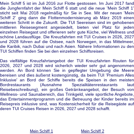
Mein Schiff 5 ist im Juli 2016 zur Flotte gestossen. Im Juni 2017 fand
die Jungfernfahrt der Mein Schiff 6 statt und die neue 'Mein Schiff 1'
sticht seit Mai 2018 regelmäßig für Sie in See. Mit der neuen 'Mein
Schiff 2' ging dann die Flottenmodernisierung ab März 2019 einen
weiteren Schritt in die Zukunft. Die TUI Seereisen sind im gehobenen
mittleren Reisesegment angesiedelt, bieten viel Platz für jeden
einzelnen Reisegast und offerieren sehr gute Küche, viel Wellness und
schöne Landausflüge. Die Kreuzfahrten mit TUI Cruises in 2026, 2027
und 2028 führen auf die Ostsee, nach Norwegen, in das Mittelmeer,
die Karibik, nach Dubai und nach Asien. Nähere Informationen zu den
TUI Schiffen finden Sie bei den einzelnen Schiffsreisen.
Das vielfältige Kreuzfahrtangebot der TUI Kreuzfahrten Routen für
2026, 2027 und 2028 wird sicherlich wieder sehr gut angenommen
werden. An Bord können Sie in gepflegter Umgebung die Meere
bereisen und dies äußerst kostengünstig, da beim TUI 'Premium Alles
Inklusive' an Bord der Schiffe bereits die Speisen in den meisten
Bordrestaurants (Ausnahme Spezialitätenrestaurants laut
Reisebeschreibung), ein großes Getränkeangebot, der Besuch von
Wellness- und Saunabereich, das Trinkgeld, viele sportliche Angebote,
das Entertainmentprogramm und die Betreuung der Kinder bereits im
Reisepreis inklusive sind, was Kostensicherheit für die Reisegäste auf
deren TUI Cruises Reisen in 2026, 2027 und 2028 schafft.
Mein Schiff 1
Mein Schiff 2