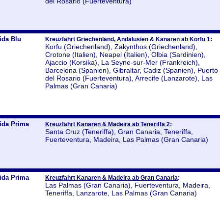
del Rosario (Fuerteventura)
ida Blu
:
Kreuzfahrt Griechenland, Andalusien & Kanaren ab Korfu 1
Korfu (Griechenland), Zakynthos (Griechenland),
Crotone (Italien), Neapel (Italien), Olbia (Sardinien),
Ajaccio (Korsika), La Seyne-sur-Mer (Frankreich),
Barcelona (Spanien), Gibraltar, Cadiz (Spanien), Puerto
del Rosario (Fuerteventura), Arrecife (Lanzarote), Las
Palmas (Gran Canaria)
ida Prima
:
Kreuzfahrt Kanaren & Madeira ab Teneriffa 2
Santa Cruz (Teneriffa), Gran Canaria, Teneriffa,
Fuerteventura, Madeira, Las Palmas (Gran Canaria)
ida Prima
:
Kreuzfahrt Kanaren & Madeira ab Gran Canaria
Las Palmas (Gran Canaria), Fuerteventura, Madeira,
Teneriffa, Lanzarote, Las Palmas (Gran Canaria)