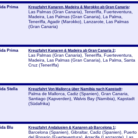
ida Prima
:
Kreuzfahrt Kanaren, Madeira & Marokko ab Gran Canaria
Las Palmas (Gran Canaria), Teneriffa, Fuerteventura,
Madeira, Las Palmas (Gran Canaria), La Palma,
Teneriffa, Agadir (Marokko), Lanzarote, Las Palmas
(Gran Canaria)
ida Prima
:
Kreuzfahrt Kanaren & Madeira ab Gran Canaria 2
Las Palmas (Gran Canaria), Teneriffa, Fuerteventura,
Madeira, Las Palmas (Gran Canaria), La Palma, Santa
Cruz (Teneriffa)
ida Stella
:
Kreuzfahrt Von Mallorca über Namibia nach Kapstadt
Palma de Mallorca, Cadiz (Spanien), Gran Canaria,
Santiago (Kapverden), Walvis Bay (Namibia), Kapstadt
(Südafrika)
ida Blu
:
Kreuzfahrt Andalusien & Kanaren ab Barcelona 1
Barcelona (Spanien), Gibraltar, Cadiz (Spanien), Puerto
del Rosario (Fuerteventura), Arrecife (Lanzarote), Las