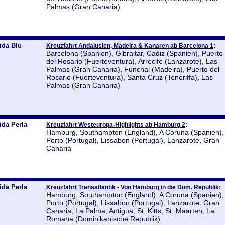
Palmas (Gran Canaria)
ida Blu
:
Kreuzfahrt Andalusien, Madeira & Kanaren ab Barcelona 1
Barcelona (Spanien), Gibraltar, Cadiz (Spanien), Puerto
del Rosario (Fuerteventura), Arrecife (Lanzarote), Las
Palmas (Gran Canaria), Funchal (Madeira), Puerto del
Rosario (Fuerteventura), Santa Cruz (Teneriffa), Las
Palmas (Gran Canaria)
ida Perla
:
Kreuzfahrt Westeuropa-Highlights ab Hamburg 2
Hamburg, Southampton (England), A Coruna (Spanien),
Porto (Portugal), Lissabon (Portugal), Lanzarote, Gran
Canaria
ida Perla
:
Kreuzfahrt Transatlantik - Von Hamburg in die Dom. Republik
Hamburg, Southampton (England), A Coruna (Spanien),
Porto (Portugal), Lissabon (Portugal), Lanzarote, Gran
Canaria, La Palma, Antigua, St. Kitts, St. Maarten, La
Romana (Dominikanische Republik)