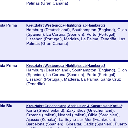
Palmas (Gran Canaria)
ida Prima
:
Kreuzfahrt Westeuropa-Highlights ab Hamburg 2
Hamburg (Deutschland), Southampton (England), Gijon
(Spanien), La Coruna (Spanien), Porto (Portugal),
Lissabon (Portugal), Madeira, La Palma, Teneriffa, Las
Palmas (Gran Canaria)
ida Prima
:
Kreuzfahrt Westeuropa-Highlights ab Hamburg 3
Hamburg (Deutschland), Southampton (England), Gijon
(Spanien), La Coruna (Spanien), Porto (Portugal),
Lissabon (Portugal), Madeira, La Palma, Santa Cruz
(Teneriffa)
ida Blu
:
Kreuzfahrt Griechenland, Andalusien & Kanaren ab Korfu 2
Korfu (Griechenland), Zakynthos (Griechenland),
Crotone (Italien), Neapel (Italien), Olbia (Sardinien),
Ajaccio (Korsika), La Seyne-sur-Mer (Frankreich),
Barcelona (Spanien), Gibraltar, Cadiz (Spanien), Puerto