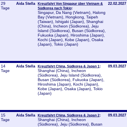
29
Aida Stella
22.02.2027
Kreuzfahrt Von Singapur über Vietnam &
Tage
:
Südkorea nach Tokio
Singapur, Da Nang (Vietnam), Halong
Bay (Vietnam), Hongkong, Taipeh
(Taiwan), Ishigaki (Japan), Shanghai
(China), Incheon (Südkorea), Jeju
Island (Südkorea), Busan (Südkorea),
Fukuoka (Japan), Hiroshima (Japan),
Kochi (Japan), Kobe (Japan), Osaka
(Japan), Tokio (Japan)
14
Aida Stella
:
09.03.2027
Kreuzfahrt China, Südkorea & Japan 1
Tage
Shanghai (China), Incheon
(Südkorea), Jeju Island (Südkorea),
Busan (Südkorea), Fukuoka (Japan),
Hiroshima (Japan), Kochi (Japan),
Kobe (Japan), Osaka (Japan), Tokio
(Japan)
15
Aida Stella
:
09.03.2027
Kreuzfahrt China, Südkorea & Japan 2
Tage
Shanghai (China), Incheon
(Südkorea), Jeju (Südkorea), Busan