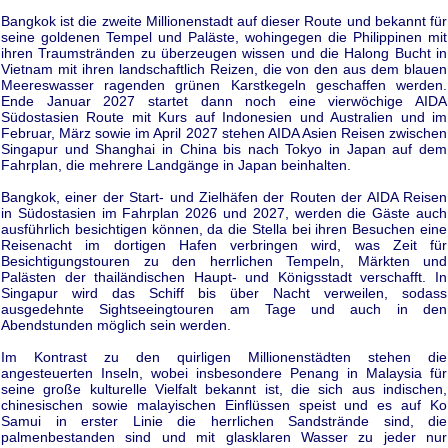
Bangkok ist die zweite Millionenstadt auf dieser Route und bekannt für
seine goldenen Tempel und Paläste, wohingegen die Philippinen mit
ihren Traumstränden zu überzeugen wissen und die Halong Bucht in
Vietnam mit ihren landschaftlich Reizen, die von den aus dem blauen
Meereswasser ragenden grünen Karstkegeln geschaffen werden.
Ende Januar 2027 startet dann noch eine vierwöchige AIDA
Südostasien Route mit Kurs auf Indonesien und Australien und im
Februar, März sowie im April 2027 stehen AIDA Asien Reisen zwischen
Singapur und Shanghai in China bis nach Tokyo in Japan auf dem
Fahrplan, die mehrere Landgänge in Japan beinhalten.
Bangkok, einer der Start- und Zielhäfen der Routen der AIDA Reisen
in Südostasien im Fahrplan 2026 und 2027, werden die Gäste auch
ausführlich besichtigen können, da die Stella bei ihren Besuchen eine
Reisenacht im dortigen Hafen verbringen wird, was Zeit für
Besichtigungstouren zu den herrlichen Tempeln, Märkten und
Palästen der thailändischen Haupt- und Königsstadt verschafft. In
Singapur wird das Schiff bis über Nacht verweilen, sodass
ausgedehnte Sightseeingtouren am Tage und auch in den
Abendstunden möglich sein werden.
Im Kontrast zu den quirligen Millionenstädten stehen die
angesteuerten Inseln, wobei insbesondere Penang in Malaysia für
seine große kulturelle Vielfalt bekannt ist, die sich aus indischen,
chinesischen sowie malayischen Einflüssen speist und es auf Ko
Samui in erster Linie die herrlichen Sandstrände sind, die
palmenbestanden sind und mit glasklaren Wasser zu jeder nur