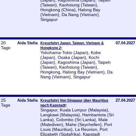
(Japan), Kagoshima (Japan), Taipeh
(Taiwan), Kaohsiung (Taiwan),
Hongkong (China), Halong Bay
(Vietnam), Da Nang (Vietnam),
Singapur
20
Aida Stella
07.04.2027
Kreuzfahrt Japan, Taiwan, Vietnam &
Tage
:
Hongkong 2
Yokohama-Tokio (Japan), Kobe
(Japan), Osaka (Japan), Kochi
(Japan), Kagoshima (Japan), Taipeh
(Taiwan), Kaohsiung (Taiwan),
Hongkong, Halong Bay (Vietnam), Da
Nang (Vietnam), Singapur
25
Aida Stella
27.04.2027
Kreuzfahrt Von Singapur über Mauritius
Tage
:
nach Kapstadt
Singapur, Kuala Lumpur (Malaysia),
Langkawi (Malaysia), Hambantota (Sri
Lanka), Colombo (Sri Lanka), Male
(Malediven), Mahe (Seychellen), Port
Louis (Mauritius), La Reunion, Port
Elizabeth (Südafrika), Kapstadt