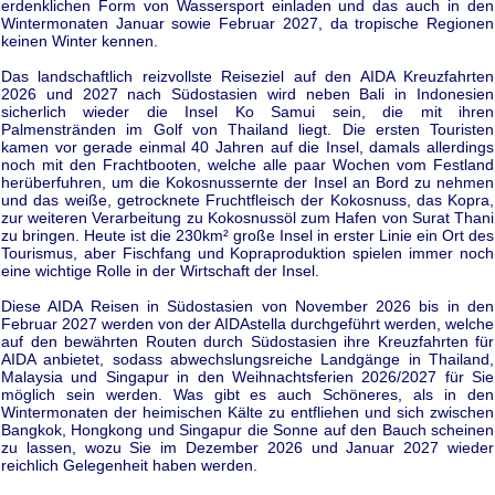
erdenklichen Form von Wassersport einladen und das auch in den
Wintermonaten Januar sowie Februar 2027, da tropische Regionen
keinen Winter kennen.
Das landschaftlich reizvollste Reiseziel auf den AIDA Kreuzfahrten
2026 und 2027 nach Südostasien wird neben Bali in Indonesien
sicherlich wieder die Insel Ko Samui sein, die mit ihren
Palmenstränden im Golf von Thailand liegt. Die ersten Touristen
kamen vor gerade einmal 40 Jahren auf die Insel, damals allerdings
noch mit den Frachtbooten, welche alle paar Wochen vom Festland
herüberfuhren, um die Kokosnussernte der Insel an Bord zu nehmen
und das weiße, getrocknete Fruchtfleisch der Kokosnuss, das Kopra,
zur weiteren Verarbeitung zu Kokosnussöl zum Hafen von Surat Thani
zu bringen. Heute ist die 230km² große Insel in erster Linie ein Ort des
Tourismus, aber Fischfang und Kopraproduktion spielen immer noch
eine wichtige Rolle in der Wirtschaft der Insel.
Diese AIDA Reisen in Südostasien von November 2026 bis in den
Februar 2027 werden von der AIDAstella durchgeführt werden, welche
auf den bewährten Routen durch Südostasien ihre Kreuzfahrten für
AIDA anbietet, sodass abwechslungsreiche Landgänge in Thailand,
Malaysia und Singapur in den Weihnachtsferien 2026/2027 für Sie
möglich sein werden. Was gibt es auch Schöneres, als in den
Wintermonaten der heimischen Kälte zu entfliehen und sich zwischen
Bangkok, Hongkong und Singapur die Sonne auf den Bauch scheinen
zu lassen, wozu Sie im Dezember 2026 und Januar 2027 wieder
reichlich Gelegenheit haben werden.