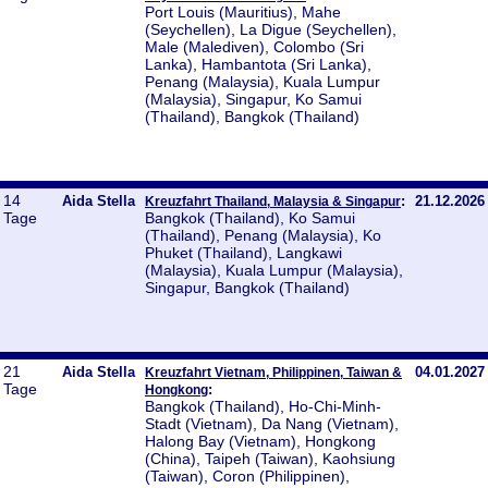
Port Louis (Mauritius), Mahe
(Seychellen), La Digue (Seychellen),
Male (Malediven), Colombo (Sri
Lanka), Hambantota (Sri Lanka),
Penang (Malaysia), Kuala Lumpur
(Malaysia), Singapur, Ko Samui
(Thailand), Bangkok (Thailand)
14
Aida Stella
:
21.12.2026
Kreuzfahrt Thailand, Malaysia & Singapur
Tage
Bangkok (Thailand), Ko Samui
(Thailand), Penang (Malaysia), Ko
Phuket (Thailand), Langkawi
(Malaysia), Kuala Lumpur (Malaysia),
Singapur, Bangkok (Thailand)
21
Aida Stella
04.01.2027
Kreuzfahrt Vietnam, Philippinen, Taiwan &
Tage
:
Hongkong
Bangkok (Thailand), Ho-Chi-Minh-
Stadt (Vietnam), Da Nang (Vietnam),
Halong Bay (Vietnam), Hongkong
(China), Taipeh (Taiwan), Kaohsiung
(Taiwan), Coron (Philippinen),