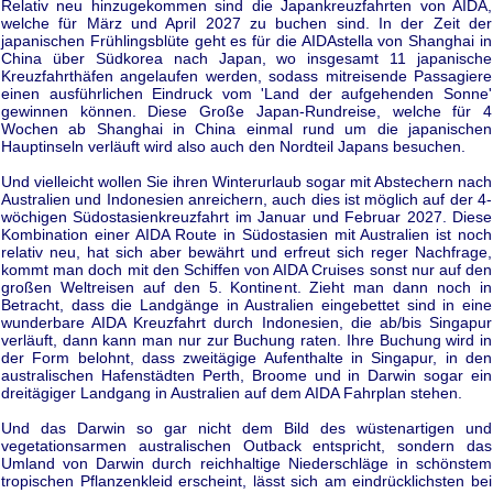
Relativ neu hinzugekommen sind die Japankreuzfahrten von AIDA,
welche für März und April 2027 zu buchen sind. In der Zeit der
japanischen Frühlingsblüte geht es für die AIDAstella von Shanghai in
China über Südkorea nach Japan, wo insgesamt 11 japanische
Kreuzfahrthäfen angelaufen werden, sodass mitreisende Passagiere
einen ausführlichen Eindruck vom 'Land der aufgehenden Sonne'
gewinnen können. Diese Große Japan-Rundreise, welche für 4
Wochen ab Shanghai in China einmal rund um die japanischen
Hauptinseln verläuft wird also auch den Nordteil Japans besuchen.
Und vielleicht wollen Sie ihren Winterurlaub sogar mit Abstechern nach
Australien und Indonesien anreichern, auch dies ist möglich auf der 4-
wöchigen Südostasienkreuzfahrt im Januar und Februar 2027. Diese
Kombination einer AIDA Route in Südostasien mit Australien ist noch
relativ neu, hat sich aber bewährt und erfreut sich reger Nachfrage,
kommt man doch mit den Schiffen von AIDA Cruises sonst nur auf den
großen Weltreisen auf den 5. Kontinent. Zieht man dann noch in
Betracht, dass die Landgänge in Australien eingebettet sind in eine
wunderbare AIDA Kreuzfahrt durch Indonesien, die ab/bis Singapur
verläuft, dann kann man nur zur Buchung raten. Ihre Buchung wird in
der Form belohnt, dass zweitägige Aufenthalte in Singapur, in den
australischen Hafenstädten Perth, Broome und in Darwin sogar ein
dreitägiger Landgang in Australien auf dem AIDA Fahrplan stehen.
Und das Darwin so gar nicht dem Bild des wüstenartigen und
vegetationsarmen australischen Outback entspricht, sondern das
Umland von Darwin durch reichhaltige Niederschläge in schönstem
tropischen Pflanzenkleid erscheint, lässt sich am eindrücklichsten bei