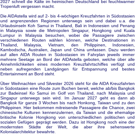
2027 schnell die Kälte im heimischen Deutschland bei feuchtwarmer
Tropenluft vergessen macht.
Die AIDAstella wird auf 2- bis 4-wöchigen Kreuzfahrten in Südostasien
und angrenzenden Regionen unterwegs sein und dabei u.a. die
Urlaubsinseln Koh Samui in Thailand, Bali in Indonesien und Penang
in Malaysia sowie die Metropolen Singapur, Hongkong und Kuala
Lumpur in Malaysia besuchen, wobei die Passagiere zwischen
verschiedenen Routen wählen können, welche Destinationen in
Thailand, Malaysia, Vietnam, den Philippinen, Indonesien,
Kambodscha, Australien, Japan und China umfassen. Dazu werden
auf allen AIDA Routen in Südostasien im Fahrplan jeweils immer
mehrere Seetage an Bord der AIDAstella geboten, welche über alle
Annehmlichkeiten eines modernen Kreuzfahrtschiffes verfügt und
neben aufregenden Landgängen für Entspannung und bestes
Entertainment an Bord steht.
Über Weihnachten und Silvester 2026 steht für die AIDA Kreuzfahrten
in Südostasien eine Route zum Buchen bereit, welche ab/bis Bangkok
zur Badeinsel Ko Samui im Golf von Thailand, nach Malaysia und
Singapur unterwegs sein wird. Im Januar 2027 geht es dann ab
Bangkok für ganze 3 Wochen bis nach Honkong, Taiwan und zu den
Philippinen. Hier bekommen mitreisende Passagiere die Chance, zwei
chinesische Kulturen kennenzulernen, da Taiwan und die ehemalige
britische Kolonie Hongkong von unterschiedlichen politischen und
sozialen Gefügen geprägt werden. Dazu ist Hongkong noch eine der
modernsten Städte der Welt, die aber ihre sehenswerte
Kolonialarchitektur bewahrte.